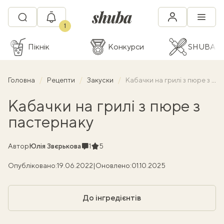
1
Пікнік
Конкурси
SHUBA C
Головна
Рецепти
Закуски
Кабачки на грилі з пюре з пастернаку
Кабачки на грилі з пюре з
пастернаку
Коментарі
Рейтинг
Автор
Юлія Звєрькова
1
5
Опубліковано:
19.06.2022
|
Оновлено:
01.10.2025
До інгредієнтів