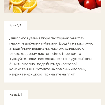
Готуй, знімай кроки - отримуй балобонуси!
Крок 1/4
Для приготування пюре пастернак очистіть
і наріжте дрібними кубиками. Додайте в каструлю
з подвійними вершками, маслом, оливковою
олією, лавровим листом, сіллю і перцем та
тушкуйте, поки пастернак не стане дуже м’яким.
Зніміть з вогню і подрібніть до кремової
консистенції. Поставте на повільний вогонь,
накрийте кришкою і тримайте на плиті.
Крок 2/4