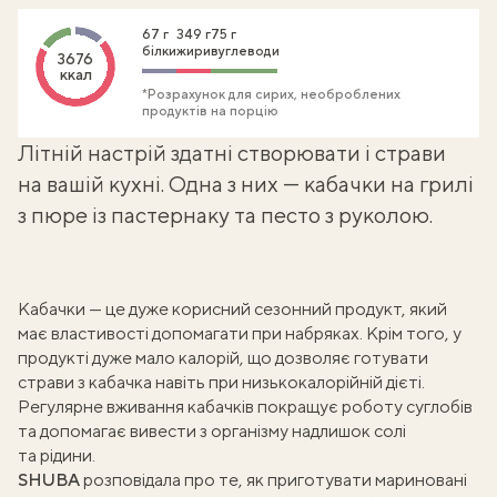
67 г
349 г
75 г
білки
жири
вуглеводи
3676
ккал
*Розрахунок для сирих, необроблених
продуктів на порцію
Літній настрій здатні створювати і страви
на вашій кухні. Одна з них — кабачки на грилі
з пюре із пастернаку та песто з руколою.
Кабачки — це дуже корисний сезонний продукт, який
має властивості допомагати при набряках. Крім того, у
продукті дуже мало калорій, що дозволяє готувати
страви з кабачка навіть при низькокалорійній дієті.
Регулярне вживання кабачків покращує роботу суглобів
та допомагає вивести з організму надлишок солі
та рідини.
SHUBA
розповідала про те,
як приготувати мариновані