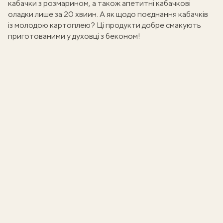
кабачки з розмарином
, а також апетитні
кабачкові
оладки
лише за 20 хвиин. А як щодо поєднання
кабачків
із молодою картоплею
? Ці продукти добре смакують
приготованими у духовці з беконом!