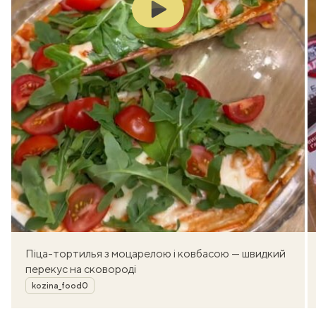
Play
Піца-тортилья з моцарелою і ковбасою — швидкий
перекус на сковороді
Автор
kozina_food0