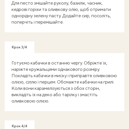
Для песто змішайте руколу, базилік, часник,
кедрові горіхи та оливкову олію, щоб отримати
однорідну зелену пасту. Додайте сир, посоліть,
поперчіть і перемішайте.
Крок 3/4
Готуємо кабачки в останню чергу. Обріжте їх,
наріжте кружальцями однакового розміру.
Покладіть кабачки в миску і приправте оливковою
олією, сіллю і перцем. Обсмажте кабачки на грилі.
Коли вони карамелізуються з обох сторін,
викладіть їх на деко або тарілку і змастіть
оливковою олією.
Крок 4/4