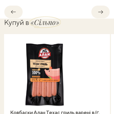
Назад
Впере
«Сільпо»
Купуй в
Ковбаски Алан Техас гриль варені в/ґ,