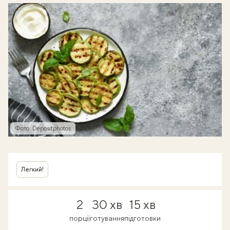
Фото: Depositphotos
Легкий!
2
30 хв
15 хв
порції
готування
підготовки