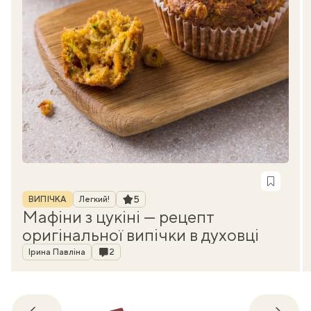
Рубрика
Рейтинг
5
ВИПІЧКА
Легкий!
Мафіни з цукіні — рецепт
оригінальної випічки в духовці
Автор
Коментарі
Ірина Павліна
2