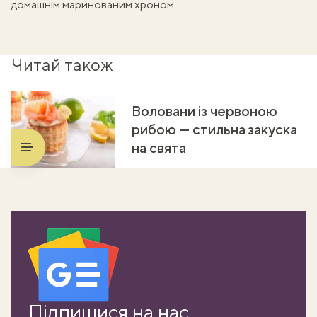
домашнім
маринованим хроном
.
Читай також
Воловани із червоною
рибою — стильна закуска
на свята
Підпишися на нас