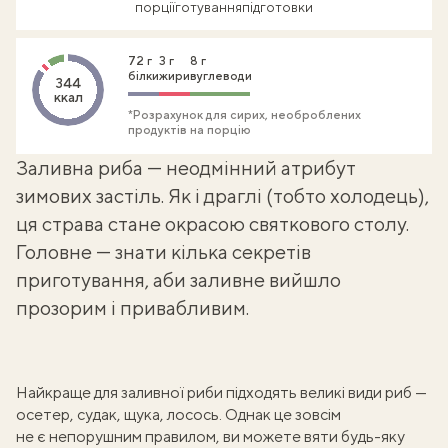
порції
готування
підготовки
72 г
3 г
8 г
білки
жири
вуглеводи
344
ккал
*Розрахунок для сирих, необроблених
продуктів на порцію
Заливна риба — неодмінний атрибут
зимових застіль. Як і
драглі (тобто холодець)
,
ця страва стане окрасою святкового столу.
Головне — знати кілька секретів
приготування, аби заливне вийшло
прозорим і привабливим.
Найкраще для
заливної риби
підходять великі види риб —
осетер, судак, щука, лосось. Однак це зовсім
не є непорушним правилом, ви можете вяти будь-яку