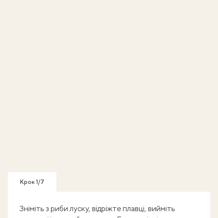
Крок 1/7
Зніміть з риби луску, відріжте плавці, вийміть