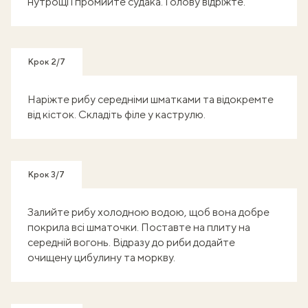
нутрощі і промийте судака. Голову відріжте.
Крок 2/7
Наріжте рибу середніми шматками та відокремте
від кісток. Складіть філе у каструлю.
Крок 3/7
Залийте рибу холодною водою, щоб вона добре
покрила всі шматочки. Поставте на плиту на
середній вогонь. Відразу до риби додайте
очищену цибулину та моркву.