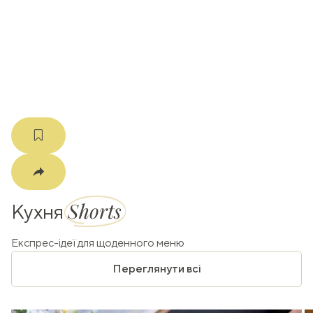
k
m
Shorts
Кухня
Експрес-ідеї для щоденного меню
Переглянути всі