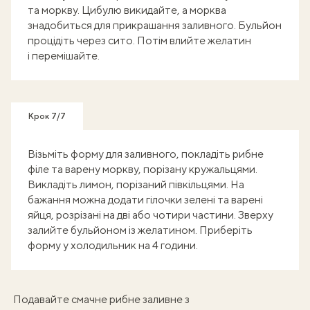
та моркву. Цибулю викидайте, а морква
знадобиться для прикрашання заливного. Бульйон
процідіть через сито. Потім влийте желатин
і перемішайте.
Крок 7/7
Візьміть форму для заливного, покладіть рибне
філе та варену моркву, порізану кружальцями.
Викладіть лимон, порізаний півкільцями. На
бажання можна додати гілочки зелені та варені
яйця, розрізані на дві або чотири частини. Зверху
залийте бульйоном із желатином. Приберіть
форму у холодильник на 4 години.
Подавайте смачне рибне заливне з