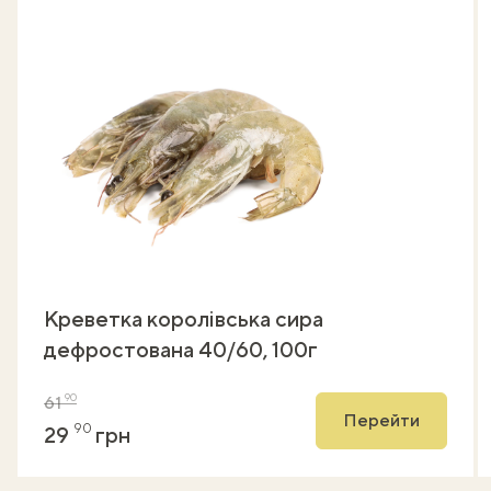
Креветка королівська сира
дефростована 40/60, 100г
90
61
Перейти
90
29
грн