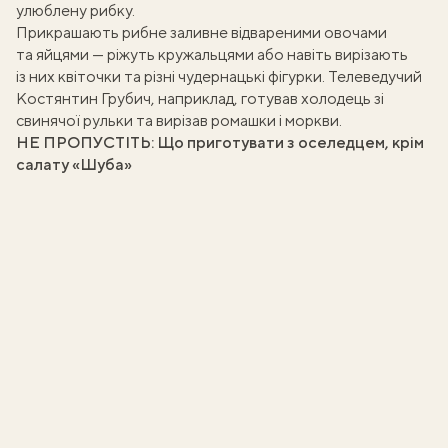
улюблену рибку.
Прикрашають рибне заливне відвареними овочами
та яйцями — ріжуть кружальцями або
навіть вирізають
із них
квіточки та різні чудернацькі фігурки. Телеведучий
Костянтин Грубич
, наприклад, готував
холодець зі
свинячої рульки
та вирізав ромашки і моркви.
НЕ ПРОПУСТІТЬ:
Що приготувати з оселедцем, крім
салату «Шуба»