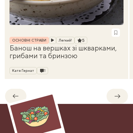
Рубрика
Рейтинг
5
ОСНОВНІ СТРАВИ
Легкий!
Банош на вершках зі шкварками,
грибами та бринзою
Автор
Коментарі
Катя Гернат
1
Назад
Впере