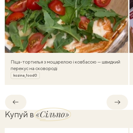
Піца-тортилья з моцарелою і ковбасою — швидкий
перекус на сковороді
Автор
kozina_food0
Назад
Впере
«Сільпо»
Купуй в