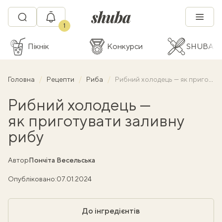
1
Пікнік
Конкурси
SHUBA C
Головна
Рецепти
Риба
Рибний холодець — як приготувати заливну рибу
Рибний холодець —
як приготувати заливну
рибу
Автор
Пончіта Весельська
Опубліковано:
07.01.2024
До інгредієнтів