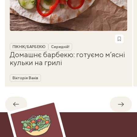
Рубрика
ПІКНІК/БАРБЕКЮ
Середній!
Домашнє барбекю: готуємо м’ясні
кульки на грилі
Автор
Вікторія Ваків
Назад
Впере