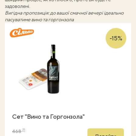
задоволені.
Вигідна пропозиція: до вашої смачної вечері ідеально
пасуватиме вино та горгонзола
-15%
Сет "Вино та Горгонзола"
28
468