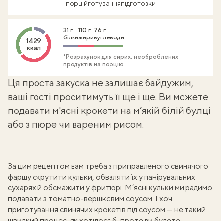
порцій
готування
підготовки
31 г
110 г
76 г
білки
жири
вуглеводи
1429
ккал
*Розрахунок для сирих, необроблених
продуктів на порцію
Ця проста закуска не залишає байдужим,
ваші гості проситимуть її ще і ще. Ви можете
подавати м'ясні крокети на м’якій білій булці
або з пюре чи
вареним рисом.
За цим рецептом вам треба з приправленого
свинячого
фаршу
скрутити кульки, обваляти їх у панірувальних
сухарях й обсмажити у фритюрі. М’ясні кульки ми радимо
подавати з томатно-вершковим соусом. І хоч
приготування свинячих крокетів під соусом — не такий
швидкий процес, як хотілося б, проте ви будете