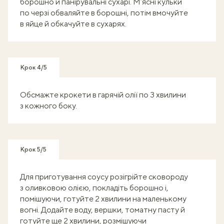
борошно й панірувальні сухарі. М’ясні кульки
по черзі обваляйте в борошні, потім вмочуйте
в яйце й обкачуйте в сухарях.
Крок 4/5
Обсмажте крокети в гарячій олії по 3 хвилини
з кожного боку.
Крок 5/5
Для приготування соусу розігрійте сковороду
з оливковою олією, покладіть борошно і,
помішуючи, готуйте 2 хвилини на маленькому
вогні. Додайте воду, вершки, томатну пасту й
готуйте ще 2 хвилини, розмішуючи