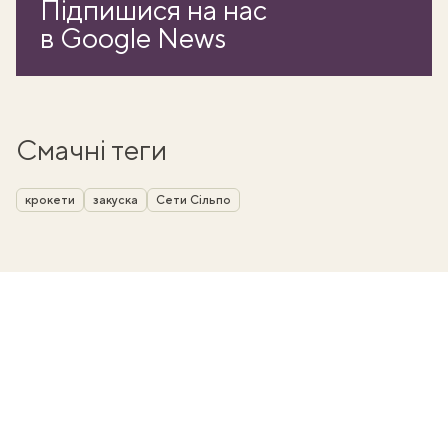
Підпишися на нас
в Google News
Смачні теги
крокети
закуска
Сети Сільпо
ати