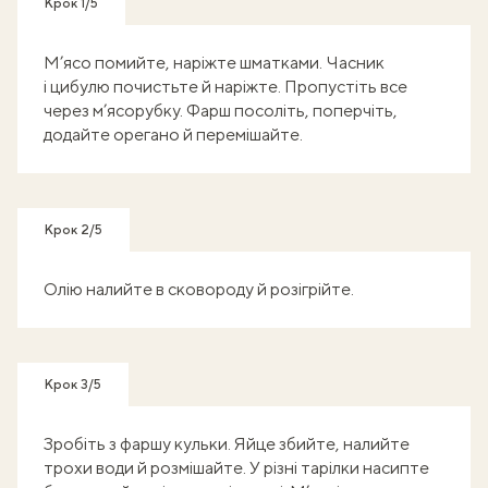
Крок 1/5
М’ясо помийте, наріжте шматками. Часник
і цибулю почистьте й наріжте. Пропустіть все
через м’ясорубку. Фарш посоліть, поперчіть,
додайте орегано й перемішайте.
Крок 2/5
Олію налийте в сковороду й розігрійте.
Крок 3/5
Зробіть з фаршу кульки. Яйце збийте, налийте
трохи води й розмішайте. У різні тарілки насипте