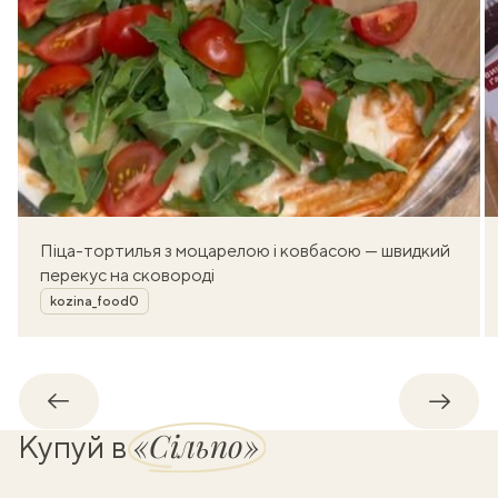
Піца-тортилья з моцарелою і ковбасою — швидкий
перекус на сковороді
Автор
kozina_food0
Назад
Впере
«Сільпо»
Купуй в