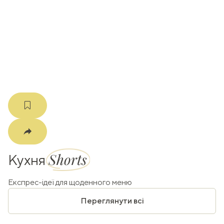
k
m
Shorts
Кухня
Експрес-ідеї для щоденного меню
Переглянути всі