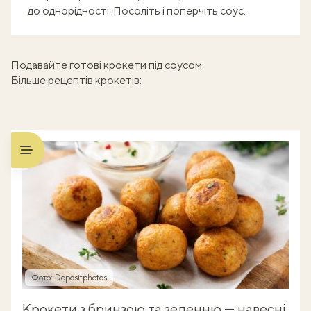
до однорідності. Посоліть і поперчіть соус.
Подавайте готові крокети під соусом.
Більше рецептів крокетів:
Фото: Depositphotos
Крокети з бринзою та зеленню — навесні