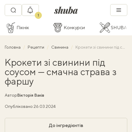
1
Пікнік
Конкурси
SHUBA C
Головна
Рецепти
Свинина
Крокети зі свинини під соусом — смачна страва з фаршу
Крокети зі свинини під
соусом — смачна страва з
фаршу
Автор
Вікторія Ваків
Опубліковано:
26.03.2024
До інгредієнтів