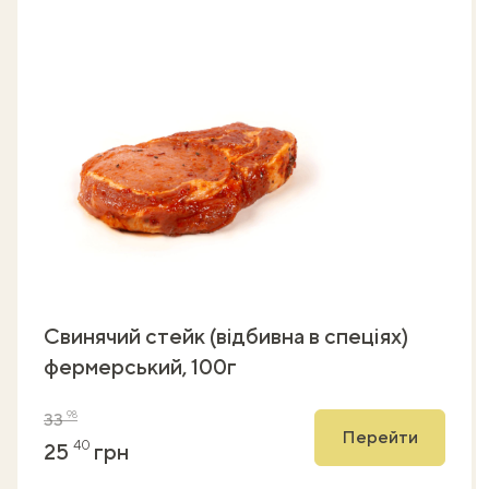
Свинячий стейк (відбивна в спеціях)
фермерський, 100г
98
33
Перейти
40
25
грн