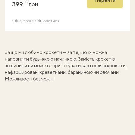
Перейти
18
399
грн
*ціна може змінюватися
За що ми любимо крокети — за те, що їх можна
наповнити будь-якою начинкою. Замість крокетів
зі свинини ви можете приготувати
картопляні крокети
,
нафаршировані креветками, бараниною чи овочами.
Можливості безмежні!