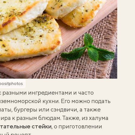
positphotos
с разными ингредиентами и часто
иземноморской кухни. Его можно подать
алаты, бургеры или сэндвичи, а также
нира к разным блюдам. Также, из халума
итательные стейки
, о приготовлении
ный рецепт
.