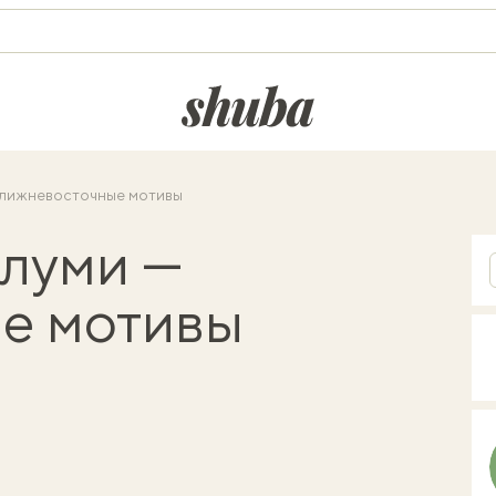
shuba.life
ближневосточные мотивы
алуми —
е мотивы