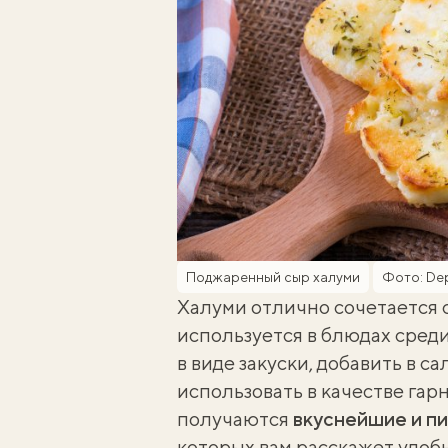
Поджаренный сыр халуми
Фото: De
Халуми отлично сочетается 
используется в блюдах сред
в виде закуски, добавить в с
использовать в качестве гар
получаются
вкуснейшие и п
которых вам расскажет
удоб