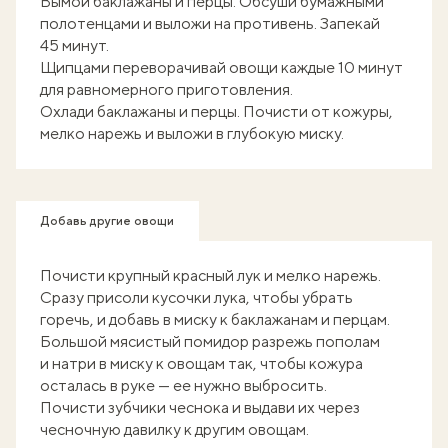
Вымой баклажаны и перцы. Обсуши бумажными
полотенцами и выложи на противень. Запекай
45 минут.
Щипцами переворачивай овощи каждые 10 минут
для равномерного приготовления.
Охлади баклажаны и перцы. Почисти от кожуры,
мелко нарежь и выложи в глубокую миску.
Добавь другие овощи
Почисти крупный красный лук и мелко нарежь.
Сразу присоли кусочки лука, чтобы убрать
горечь, и добавь в миску к баклажанам и перцам.
Большой мясистый помидор разрежь пополам
и натри в миску к овощам так, чтобы кожура
осталась в руке — ее нужно выбросить.
Почисти зубчики чеснока и выдави их через
чесночную давилку к другим овощам.