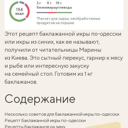
3 г
9 г
19 г
белки
жиры
углеводы
154
ккал
*Расчет для сырых, необработанных
продуктов на порцию
Этот рецепт баклажанной икры по-одесски
или
икры из синих
, как ее называют,
получили от читательницы Марины
из Киева. Это сытный перекус, гарнир к мясу
и рыбе или интересную закуску
на семейный стол. Готовим из 1 кг
баклажанов.
Содержание
Несколько советов для баклажанной икры по-одесски
Рецепт баклажанной икры по-одесски
Рецепты баклажанов на зиму