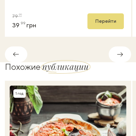
99
79
Перейти
99
39
грн
Обратно
Впере
публикации
Похожие
1 год
Время приготовления