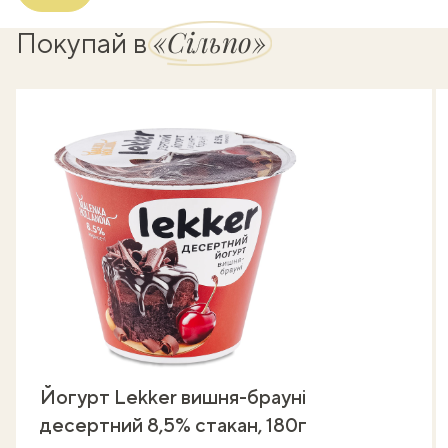
«Сільпо»
Покупай в
Йогурт Lekker вишня-брауні
десертний 8,5% стакан, 180г