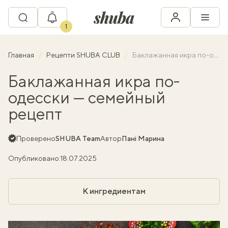
1
Главная
Рецепти SHUBA CLUB
Баклажанная икра по-одесски — семейный рецепт
Баклажанная икра по-
одесски — семейный
рецепт
Проверено
SHUBA Team
Автор
Пані Марина
Опубликовано:
18.07.2025
К ингредиентам