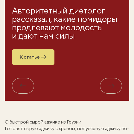
Авторитетный диетолог
рассказал, какие помидоры
продлевают молодость
и дают нам силы
К статье
Обратно
Вперед
О быстрой сырой аджике из Грузии
Готовят
сырую аджику с хреном
, популярную
аджику по-