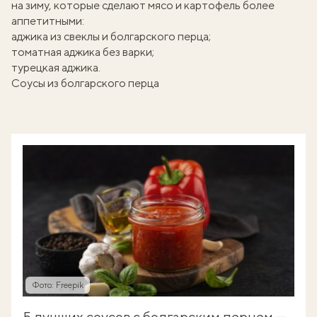
на зиму, которые сделают мясо и картофель более
аппетитными:
аджика из свеклы и болгарского перца
;
томатная аджика без варки
;
турецкая аджика
.
Соусы из болгарского перца
Фото: Freepik
5 лучших соусов с болгарским перцем —