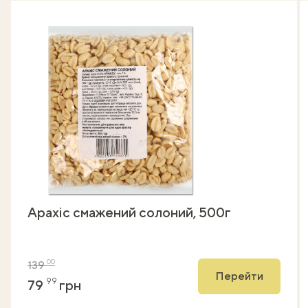
Арахіс смажений солоний, 500г
00
139
Перейти
99
79
грн