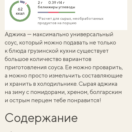
2 г
0.39 г
14 г
белки
жиры
углеводы
62
ккал
*Расчет для сырых, необработанных
продуктов на порцию
Аджика — максимально универсальный
соус, который можно подавать не только
к блюда
грузинской кухни
существует
большое количество вариантов
приготовления соуса. Ее можно проварить,
а можно просто измельчить составляющие
и хранить в холодильнике.
Сырая аджика
на зиму с помидорами, хреном, болгарским
и острым перцем тебе понравится!
Содержание