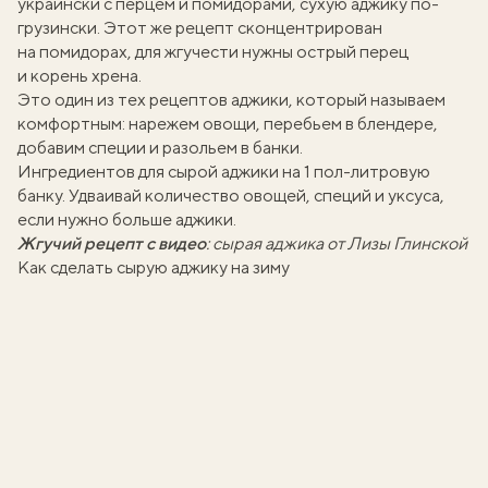
украински
с перцем и помидорами,
сухую аджику
по-
грузински. Этот же рецепт сконцентрирован
на помидорах, для жгучести нужны острый перец
и корень хрена.
Это один из тех
рецептов аджики
, который называем
комфортным: нарежем овощи, перебьем в блендере,
добавим специи и разольем в банки.
Ингредиентов для сырой аджики на 1 пол-литровую
банку. Удваивай количество овощей, специй и уксуса,
если нужно больше аджики.
Жгучий рецепт с видео
:
сырая аджика от Лизы Глинской
Как сделать сырую аджику на зиму