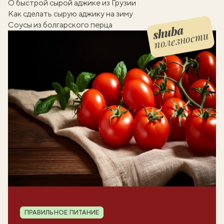
О быстрой сырой аджике из Грузии
Как сделать сырую аджику на зиму
Соусы из болгарского перца
полезности
Шуба полезности
Рубрика
ПРАВИЛЬНОЕ ПИТАНИЕ