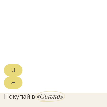
вать
k
мма
«Сільпо»
Покупай в