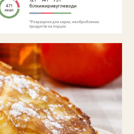
білки
жири
вуглеводи
471
ккал
*Розрахунок для сирих, необроблених
продуктів на порцію