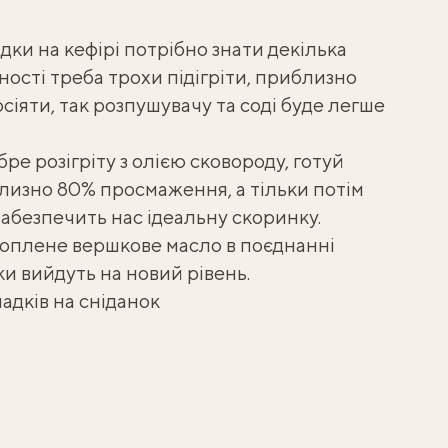
адки
на кефірі потрібно знати декілька
ності треба трохи підігріти, приблизно
іяти, так розпушувачу та соді буде легше
ре розігріту з олією сковороду, готуй
близно 80% просмаження, а тільки потім
забезпечить нас ідеальну скоринку.
топлене вершкове масло в поєднанні
ки вийдуть на новий рівень.
адків на сніданок