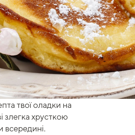
епта твої
оладки на
і злегка хрусткою
и всередині.