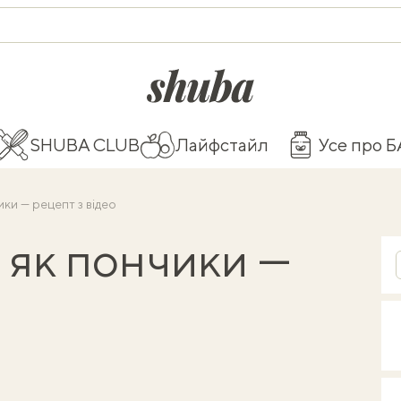
shuba.life
SHUBA CLUB
Лайфстайл
Усе про 
ики — рецепт з відео
 як пончики —