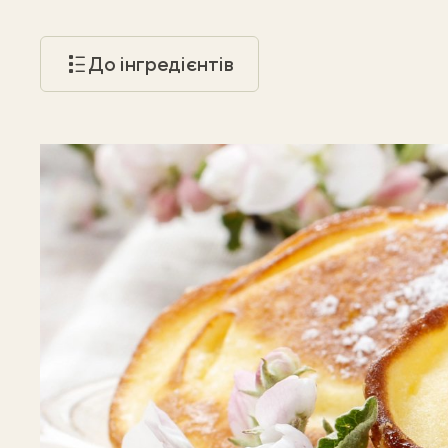
До інгредієнтів