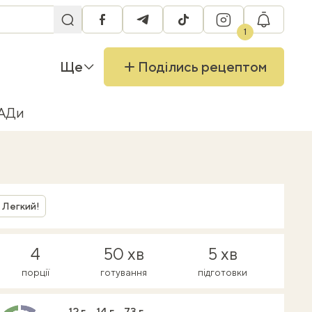
facebook
telegram
tiktok
instagram
RU
1
Ще
Поділись рецептом
БАДи
Легкий!
4
50 хв
5 хв
порції
готування
підготовки
12 г
14 г
73 г