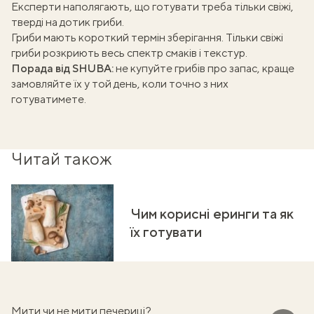
Експерти
наполягають
, що готувати треба тільки свіжі,
тверді на дотик гриби.
Гриби мають короткий термін зберігання. Тільки свіжі
гриби розкриють весь спектр смаків і текстур.
Порада від SHUBA:
не купуйте грибів про запас, краще
замовляйте їх у той день, коли точно з них
готуватимете.
Читай також
Чим корисні еринги та як
їх готувати
Мити чи не мити печериці?