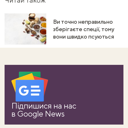
Ви точно неправильно
зберігаєте спеції, тому
вони швидко псуються
ати
Підпишися на нас
k
в Google News
m