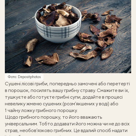
Фото: Depositphotos
Сушені лісові гриби, попередньо замочені або перетерті
в порошок, посилять вашу грибну страву. Смажите ви їх,
тушкуєте або
готуєте грибні
супи, додайте в процесі
невелику жменю сушених (розм’якшених у воді) або
1 чайну ложку грибного порошку.
Щодо грибного порошку, то його вважають
універсальним. Тобто додавати його можна чи не до всіх
страв, необов’язково грибних. Це вдалий спосіб надати