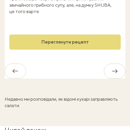
звичайного грибного супу, але, на думку SHUBA,
це того варте.
Переглянути рецепт
Назад
Впере
Недавно ми розповідали, як
відомі кухарі заправляють
салати
.
Читай також