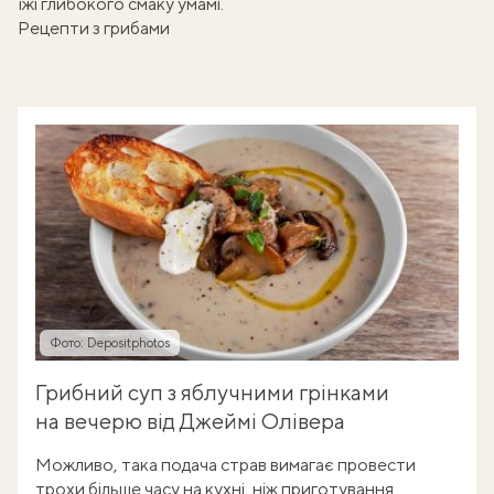
їжі
глибокого смаку умамі
.
Рецепти з грибами
Фото: Depositphotos
Грибний суп з яблучними грінками
на вечерю від Джеймі Олівера
Можливо, така подача страв вимагає провести
трохи більше часу на кухні, ніж приготування