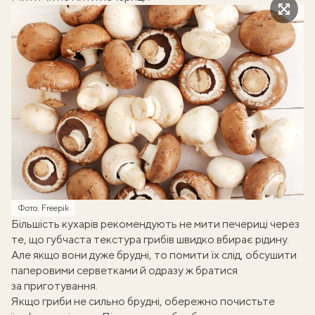
Фото: Freepik
Більшість кухарів рекомендують не мити печериці через
те, що губчаста текстура грибів швидко вбирає рідину.
Але якщо вони дуже брудні, то помити їх слід, обсушити
паперовими серветками й одразу ж братися
за приготування.
Якщо гриби не сильно брудні, обережно почистьте