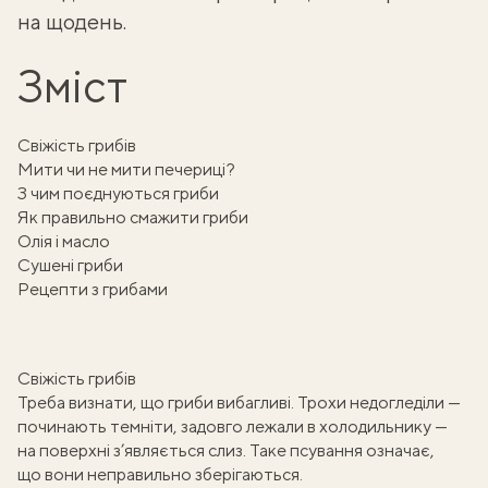
на щодень.
Зміст
Свіжість грибів
Мити чи не мити печериці?
З чим поєднуються гриби
Як правильно смажити гриби
Олія і масло
Сушені гриби
Рецепти з грибами
Свіжість грибів
Треба визнати, що гриби вибагливі. Трохи недогледіли —
починають темніти, задовго лежали в холодильнику —
на поверхні з’являється слиз. Таке псування означає,
що
вони неправильно зберігаються
.