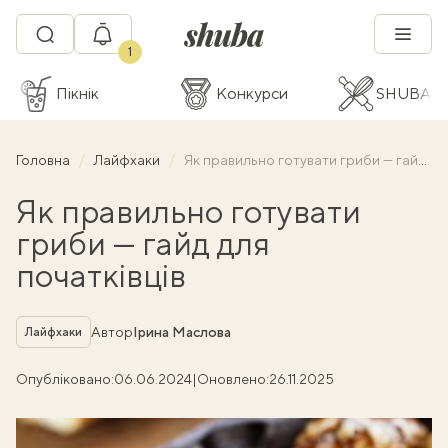
1
Пікнік
Конкурси
SHUBA C
Головна
Лайфхаки
Як правильно готувати гриби — гайд для початківців
Як правильно готувати
гриби — гайд для
початківців
Рубрика
Автор
Ірина Маслова
Лайфхаки
Опубліковано:
06.06.2024
|
Оновлено:
26.11.2025