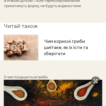
їх м’якою щіткою. Після термообробки вони
триматимуть форму, не будуть водянистими.
Читай також
Чим корисні гриби
шиїтаке, як їх їсти та
зберігати
З чим поєднуються гриби