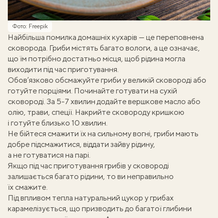
Фото: Freepik
Найбільша помилка домашніх кухарів — це переповнена
сковорода. Гриби містять багато вологи, а це означає,
що їм потрібно достатньо місця, щоб рідина могла
виходити під час приготування.
Обов’язково обсмажуйте гриби у великій сковороді або
готуйте порціями. Починайте готувати на сухій
сковороді. За 5-7 хвилин додайте вершкове масло або
олію, трави, спеції. Накрийте сковороду кришкою
і готуйте близько 10 хвилин.
Не бійтеся смажити їх на сильному вогні, гриби мають
добре підсмажитися, віддати зайву рідину,
а не готуватися на парі.
Якщо під час приготування грибів у сковороді
залишається багато рідини, то ви неправильно
їх смажите.
Під впливом тепла натуральний цукор у грибах
карамелізується, що призводить до багатої глибини