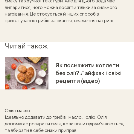
смаку та хрумкої текстури. Але для цього вода має
випаритися, чого можна досягти тільки за сильного
нагрівання. Це стосується й інших способів
приготування грибів: запікання, смаження на грилі.
Читай також
Як посмажити котлети
без олії? Лайфхак і свіжі
рецепти (відео)
Олія і масло
Ідеально додавати до грибів і масло, і олію. Олія
допомагає розкрити смак, коли вони підрум’янюються,
та вбирати в себе смаки приправ.