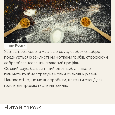
Фото: Freepik
Усе, від вершкового масла до
соусу барбекю
, добре
поєднується із землистими нотками грибів, створюючи
добре збалансований смаковий профіль.
Соєвий соус, бальзамічний оцет, цибуля-шалот
піднімуть грибну страву на новий смаковий рівень.
Найпростіше, що можна зробити, це взяти спеції для
грибів, які продаються в магазинах.
Читай також