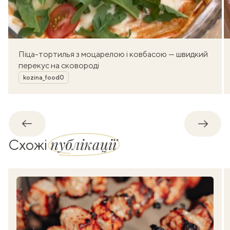
Піца-тортилья з моцарелою і ковбасою — швидкий
перекус на сковороді
Автор
kozina_food0
Назад
Впере
публікації
Схожі