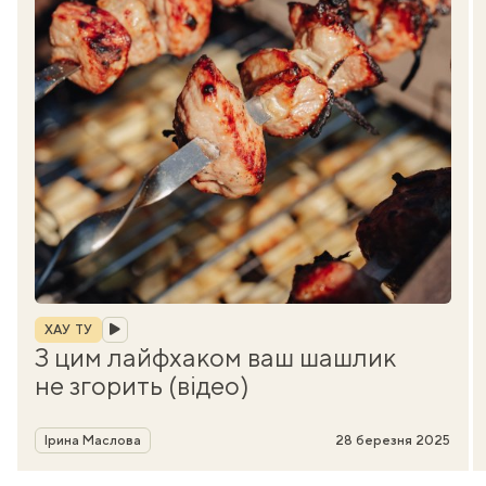
Рубрика
ХАУ ТУ
З цим лайфхаком ваш шашлик
не згорить (відео)
Автор
Ірина Маслова
28 березня 2025