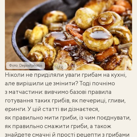
Фото: Depositphotos
Ніколи не приділяли уваги грибам на кухні,
але вирішили це змінити? Тоді почнімо
з матчастини: вивчимо базові правила
готування таких грибів, як печериці, гливи,
еринги. У цій статті ви дізнаєтеся,
як правильно мити гриби, із чим поєднувати,
як правильно смажити гриби, а також
знайдете смачні й прості рецепти з грибами