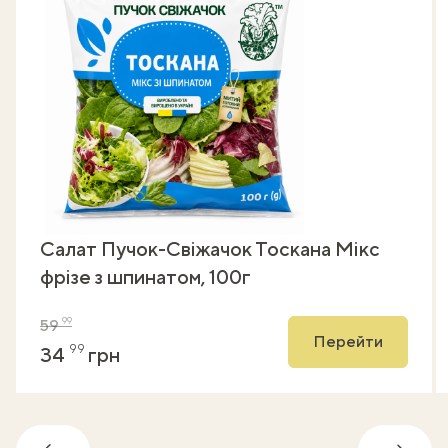
Салат Пучок-Свіжачок Тоскана Мікс
фрізе з шпинатом, 100г
99
59
Перейти
99
34
грн