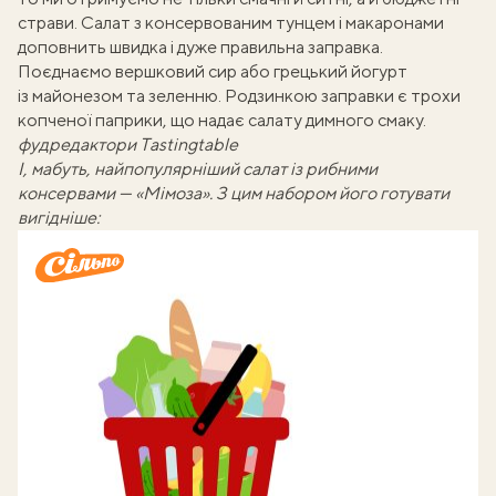
страви
. Салат з консервованим тунцем і макаронами
доповнить швидка і дуже правильна заправка.
Поєднаємо вершковий сир або
грецький йогурт
із майонезом та зеленню. Родзинкою заправки є трохи
копченої паприки, що надає салату димного смаку.
фудредактори
Тastingtable
І, мабуть, найпопулярніший салат із рибними
консервами — «Мімоза». З цим набором його готувати
вигідніше: