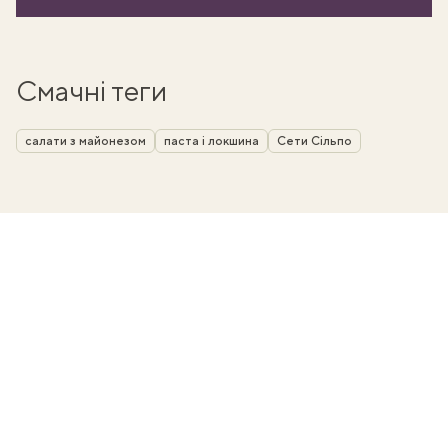
Смачні теги
салати з майонезом
паста і локшина
Сети Сільпо
ати
k