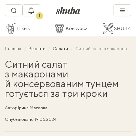
1
Пікнік
Конкурси
SHUBA C
Головна
Рецепти
Салати
Ситний салат з макаронами й консервованим тунцем готується за три кроки
Ситний салат
з макаронами
й консервованим тунцем
готується за три кроки
Автор
Ірина Маслова
Опубліковано:
19.06.2024