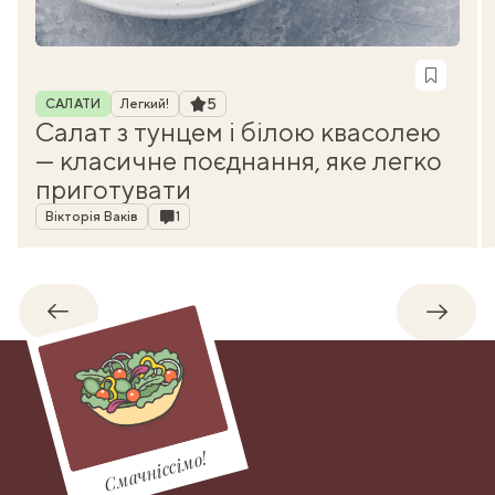
Рубрика
Рейтинг
5
САЛАТИ
Легкий!
Салат з тунцем і білою квасолею
— класичне поєднання, яке легко
приготувати
Автор
Коментарі
Вікторія Ваків
1
Назад
Впере
Смачніссімо!