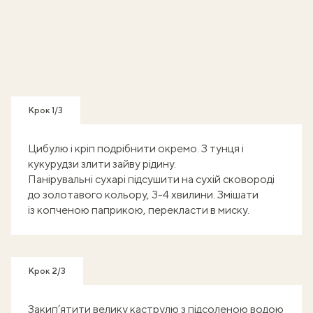
Крок 1/3
Цибулю і кріп подрібнити окремо. З тунця і
кукурудзи злити зайву рідину.
Панірувальні сухарі підсушити на сухій сковороді
до золотавого кольору, 3-4 хвилини. Змішати
із копченою паприкою, перекласти в миску.
Крок 2/3
Закип’ятити велику каструлю з підсоленою водою