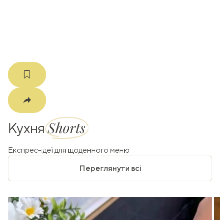
m
Shorts
Кухня
Експрес-ідеї для щоденного меню
Переглянути всі