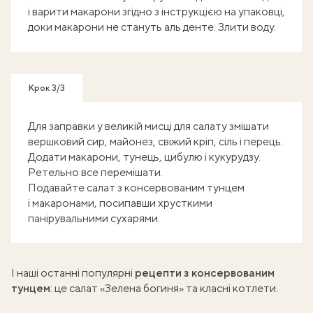
і варити макарони згідно з інструкцією на упаковці,
доки макарони не стануть аль денте. Злити воду.
Крок 3/3
Для заправки у великій мисці для салату змішати
вершковий сир, майонез, свіжий кріп, сіль і перець.
Додати макарони, тунець, цибулю і кукурудзу.
Ретельно все перемішати.
Подавайте салат з консервованим тунцем
і макаронами, посипавши хрусткими
панірувальними сухарями.
І наші останні популярні
рецепти з консервованим
тунцем
: це
салат «Зелена богиня»
та
класні котлети
.