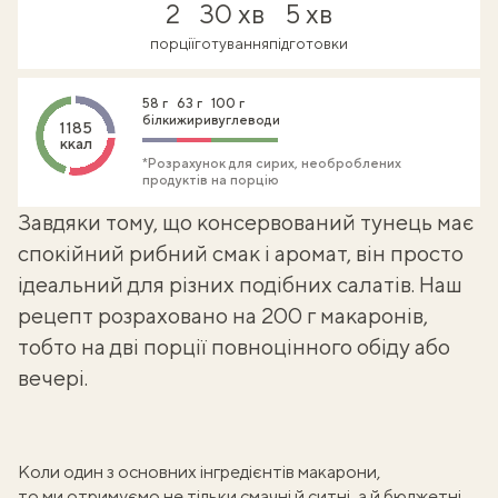
2
30 хв
5 хв
порції
готування
підготовки
58 г
63 г
100 г
білки
жири
вуглеводи
1185
ккал
*Розрахунок для сирих, необроблених
продуктів на порцію
Завдяки тому, що
консервований тунець
має
спокійний рибний смак і аромат, він просто
ідеальний для
різних подібних салатів
. Наш
рецепт розраховано на 200 г макаронів,
тобто на дві порції повноцінного обіду або
вечері.
Коли один з основних інгредієнтів макарони,
то ми отримуємо не тільки
смачні й ситні, а й бюджетні