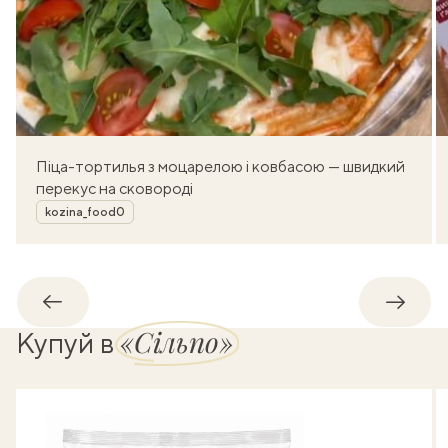
Піца-тортилья з моцарелою і ковбасою — швидкий
перекус на сковороді
Автор
kozina_food0
Назад
Впере
«Сільпо»
Купуй в