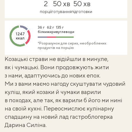
2
50 хв
50 хв
порції
готування
підготовки
36 г
62 г
135 г
білки
жири
вуглеводи
1247
ккал
*Розрахунок для сирих, необроблених
продуктів на порцію
Козацькі страви
не відійшли в минуле,
як і чумацькі. Вони продовжують жити
з нами, адаптуючись до нових епох.
Ми з вами маємо нагоду скуштувати чудовий
куліш
, який козаки й чумаки варили
в походах, але так, як варили б його ми нині
на своїй кухні. Переосмислює кулінарну
спадщину на новий лад гастроблогерка
Дарина Силіна.