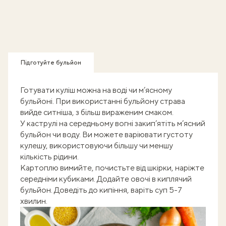
Підготуйте бульйон
Готувати куліш можна на воді чи м’ясному
бульйоні. При використанні бульйону страва
вийде ситніша, з більш вираженим смаком.
У каструлі на середньому вогні закип’ятіть м’ясний
бульйон чи воду. Ви можете варіювати густоту
кулешу, використовуючи більшу чи меншу
кількість рідини.
Картоплю вимийте, почистьте від шкірки, наріжте
середніми кубиками. Додайте овочі в киплячий
бульйон. Доведіть до кипіння, варіть суп 5-7
хвилин.