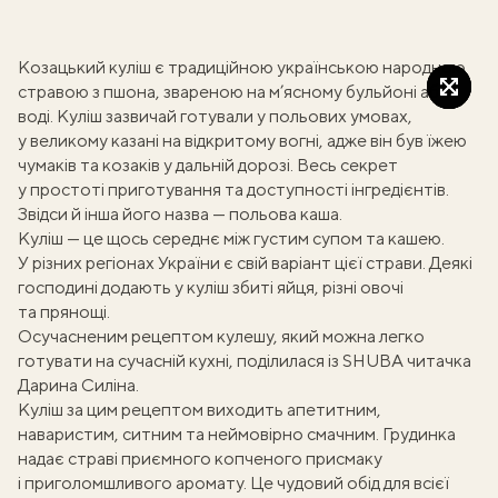
Козацький куліш
є традиційною українською народною
стравою з
пшона
, звареною на м’ясному бульйоні або
воді. Куліш зазвичай готували у польових умовах,
у великому казані на відкритому вогні, адже він був їжею
чумаків та козаків у дальній дорозі. Весь секрет
у простоті приготування та доступності інгредієнтів.
Звідси й інша його назва — польова каша.
Куліш — це щось середнє між густим супом та кашею.
У різних регіонах України є свій варіант цієї страви. Деякі
господині додають у куліш збиті яйця, різні овочі
та прянощі.
Осучасненим рецептом кулешу, який можна легко
готувати на сучасній кухні, поділилася із SHUBA читачка
Дарина Силіна.
Куліш за цим рецептом виходить апетитним,
наваристим, ситним та неймовірно смачним. Грудинка
надає страві приємного копченого присмаку
і приголомшливого аромату. Це чудовий обід для всієї