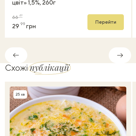
цвіт» 1,5%, 260г
49
66
Перейти
99
29
грн
Назад
Впере
публікації
Схожі
25 хв
Час приготування