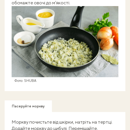
обсмажте овочі до м’якості.
Фото: SHUBA
Пасеруйте моркву
Моркву почистьте від шкірки, натріть на тертці.
Додайте моркву до цибулі. Перемішайте,