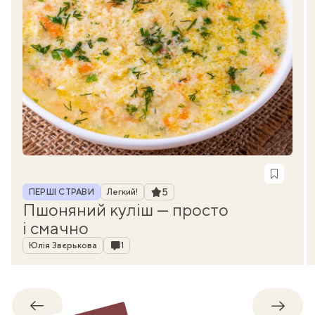
Рубрика
Рейтинг
5
ПЕРШІ СТРАВИ
Легкий!
Пшоняний куліш — просто
і смачно
Автор
Коментарі
Юлія Звєрькова
1
Назад
Впере