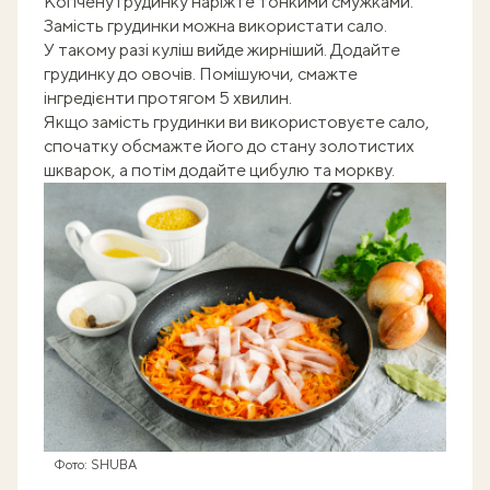
Копчену грудинку наріжте тонкими смужками.
Замість грудинки можна використати сало.
У такому разі куліш вийде жирніший. Додайте
грудинку до овочів. Помішуючи, смажте
інгредієнти протягом 5 хвилин.
Якщо замість грудинки ви використовуєте сало,
спочатку обсмажте його до стану золотистих
шкварок, а потім додайте цибулю та моркву.
Фото: SHUBA