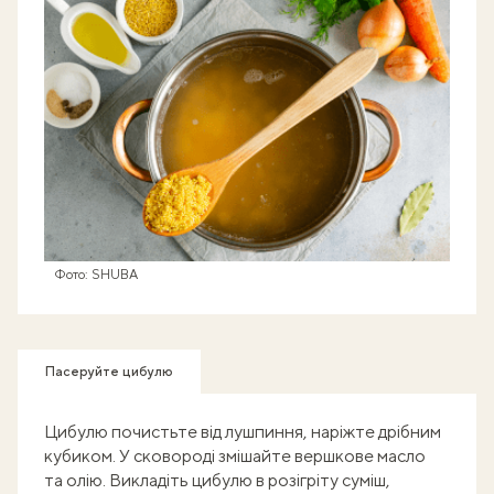
Фото: SHUBA
Пасеруйте цибулю
Цибулю почистьте від лушпиння, наріжте дрібним
кубиком. У сковороді змішайте вершкове масло
та олію. Викладіть цибулю в розігріту суміш,