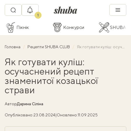
1
Пікнік
Конкурси
SHUBA C
Головна
Рецепти SHUBA CLUB
Як готувати куліш: осучаснений рецепт знаменитої козацької страви
Як готувати куліш:
осучаснений рецепт
знаменитої козацької
страви
Автор
Дарина Сіліна
Опубліковано:
23.08.2024
|
Оновлено:
11.09.2025