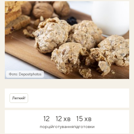
Фото: Depositphotos
Легкий!
12
12 хв
15 хв
порцій
готування
підготовки