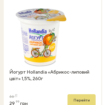
Йогурт Hollandia «Абрикос-липовий
цвіт» 1,5%, 260г
49
66
Перейти
99
29
грн