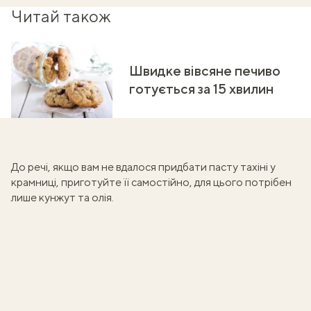
Читай також
Швидке вівсяне печиво
готується за 15 хвилин
До речі, якщо вам не вдалося придбати пасту тахіні у
крамниці,
приготуйте її самостійно
, для цього потрібен
лише кунжут та олія.