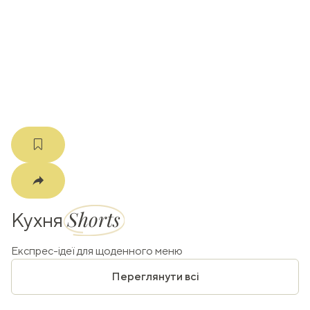
k
m
Shorts
Кухня
Експрес-ідеї для щоденного меню
Переглянути всі