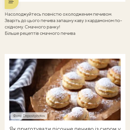
Насолоджуйтесь повністю охолодженим печивом.
Зваріть до цього печива запашну
каву з кардамоном
по-
східному. Смачного ранку!
Більше рецептів смачного печива
Фото: Depositphotos
Як приготувати пісочне печиво із сиром у