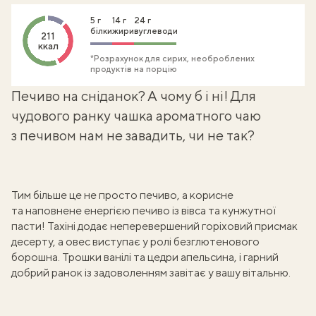
5 г
14 г
24 г
білки
жири
вуглеводи
211
ккал
*Розрахунок для сирих, необроблених
продуктів на порцію
Печиво на сніданок? А чому б і ні! Для
чудового ранку чашка ароматного чаю
з печивом нам не завадить, чи не так?
Тим більше це не просто печиво, а корисне
та наповнене енергією печиво із вівса та кунжутної
пасти! Тахіні додає неперевершений горіховий присмак
десерту, а овес виступає у ролі безглютенового
борошна. Трошки ванілі та цедри апельсина, і гарний
добрий ранок із задоволенням завітає у вашу вітальню.