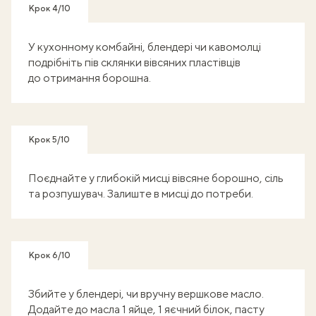
Крок 4/10
У кухонному комбайні, блендері чи кавомолці
подрібніть пів склянки вівсяних пластівців
до отримання борошна.
Крок 5/10
Поєднайте у глибокій мисці вівсяне борошно, сіль
та розпушувач. Залиште в мисці до потреби.
Крок 6/10
Збийте у блендері, чи вручну вершкове масло.
Додайте до масла 1 яйце, 1 яєчний білок, пасту