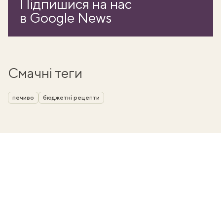
Підпишися на нас
в Google News
Смачні теги
печиво
бюджетні рецепти
ати