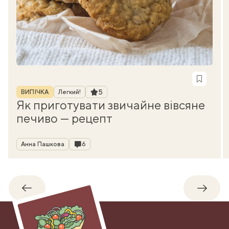
Рубрика
Рейтинг
5
ВИПІЧКА
Легкий!
Як приготувати звичайне вівсяне
печиво — рецепт
Автор
Коментарі
Анна Пашкова
6
Назад
Впере