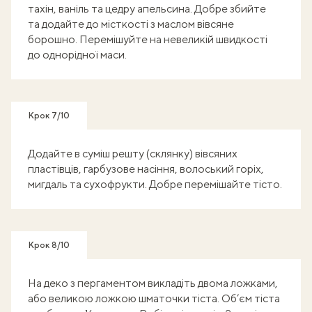
тахін, ваніль та цедру апельсина. Добре збийте
та додайте до місткості з маслом вівсяне
борошно. Перемішуйте на невеликій швидкості
до однорідної маси.
Крок 7/10
Додайте в суміш решту (склянку) вівсяних
пластівців, гарбузове насіння, волоський горіх,
мигдаль та сухофрукти. Добре перемішайте тісто.
Крок 8/10
На деко з пергаментом викладіть двома ложками,
або великою ложкою шматочки тіста. Об’єм тіста