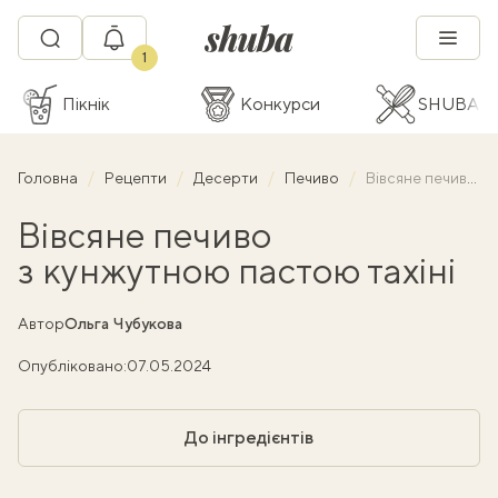
1
Пікнік
Конкурси
SHUBA C
Головна
Рецепти
Десерти
Печиво
Вівсяне печиво з кунжутною пастою тахіні
Вівсяне печиво
з кунжутною пастою тахіні
Автор
Ольга Чубукова
Опубліковано:
07.05.2024
До інгредієнтів