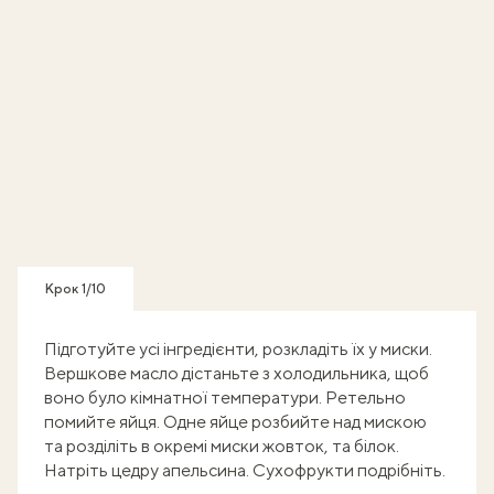
Крок 1/10
Підготуйте усі інгредієнти, розкладіть їх у миски.
Вершкове масло дістаньте з холодильника, щоб
воно було кімнатної температури. Ретельно
помийте яйця. Одне яйце розбийте над мискою
та розділіть в окремі миски жовток, та білок.
Натріть цедру апельсина. Сухофрукти подрібніть.