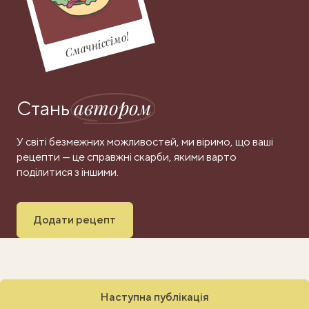
Смачніссімо!
автором
Стань
У світі безмежних можливостей, ми віримо, що ваші
рецепти — це справжні скарби, якими варто
поділитися з іншими.
Додати рецепт
Наступна публікація