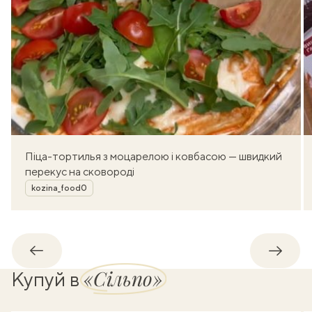
Піца-тортилья з моцарелою і ковбасою — швидкий
перекус на сковороді
Автор
kozina_food0
Назад
Впере
«Сільпо»
Купуй в