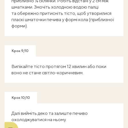
приблизно ¼ склянки. Робіть відстані у 2 см між
шматками. Змочіть холодною водою палці
та обережно притисніть тісто, щоб утворилися
пласкі шматочки печива у формі кола (приблизної
форми).
Крок 9/10
Випікайте тісто протягом 12 хвилин або поки
воно не стане світло-коричневим.
Крок 10/10
Далі вийміть деко та залиште печиво
охолоджуватися на ньому.