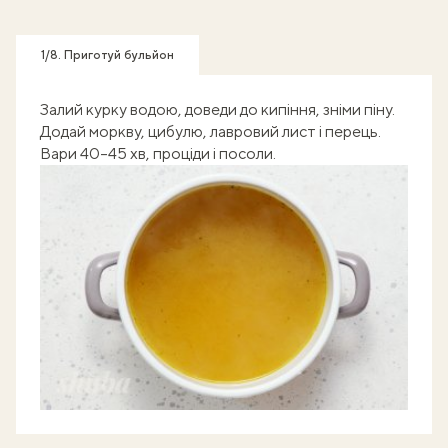
1/8. Приготуй бульйон
Залий курку водою, доведи до кипіння, зніми піну.
Додай моркву, цибулю, лавровий лист і перець.
Вари 40–45 хв, проціди і посоли.