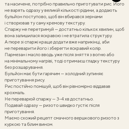
та насичене, потрібно правильно приготувати рис. Його
не варять одразу у великій кількості рідини, а додають
бульйон поступово, щоб він вбирався зернами
і створював ту саму кремову текстуру.
Спаржу не перетримуй — достатньо кількох хвилин, щоб
вона залишилася яскравою і не втратила структуру.
А пюре зі спаржі краще додати вже наприкінці, аби
не переварити його і зберегти яскравий колір.
Пармезан і масло вводь уже після зняття з вогню або
на мінімальному нагріві, тоді отримаєш гладку текстуру
без розшарування.
Бульйон має бути гарячим — холодний зупиняє
приготування рису.
Рис постійно помішуй, щоб він рівномірно віддавав
крохмаль.
Не переварюй спаржу — 3–4 хв достатньо.
Подавай одразу — ризото швидко густіє після
приготування.
Маємо схожий рецепт смачного
вершкового ризото з
куркою та білим вином
.