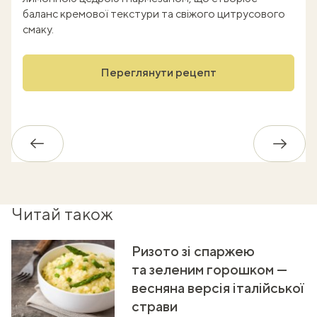
баланс кремової текстури та свіжого цитрусового
смаку.
Переглянути рецепт
Назад
Впере
Читай також
Ризото зі спаржею
та зеленим горошком —
весняна версія італійської
страви