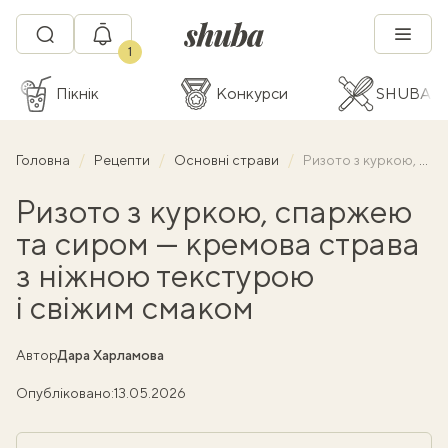
1
Пікнік
Конкурси
SHUBA C
Головна
Рецепти
Основні страви
Ризото з куркою, спаржею та сиром — кремова страва з ніжною текстурою і свіжим смаком
Ризото з куркою, спаржею
та сиром — кремова страва
з ніжною текстурою
і свіжим смаком
Автор
Дара Харламова
Опубліковано:
13.05.2026