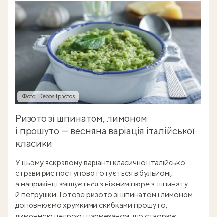
Фото: Depositphotos
Ризото зі шпинатом, лимоном
і прошуто — весняна варіація італійської
класики
У цьому яскравому варіанті класичної італійської
страви рис поступово готується в бульйоні,
а наприкінці змішується з ніжним пюре зі шпинату
й петрушки. Готове ризото зі шпинатом і лимоном
доповнюємо хрумкими скибками прошуто,
лимонною цедрою і пармезаном, що створює