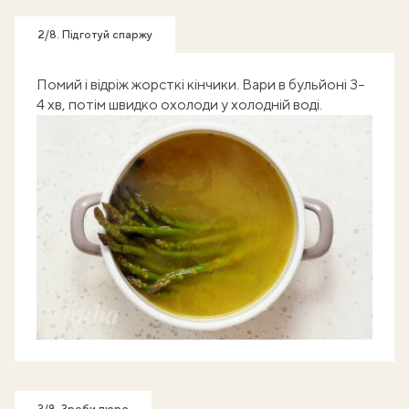
2/8. Підготуй спаржу
Помий і відріж жорсткі кінчики. Вари в бульйоні 3–
4 хв, потім швидко охолоди у холодній воді.
3/8. Зроби пюре