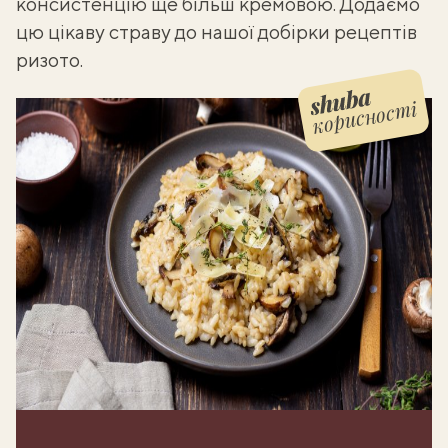
консистенцію ще більш кремовою. Додаємо
цю цікаву страву до нашої добірки
рецептів
ризото
.
корисності
Shuba корисності