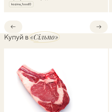
Автор
kozina_food0
Назад
Впере
«Сільпо»
Купуй в