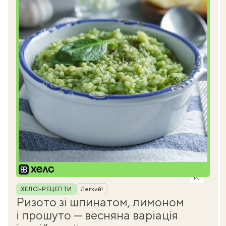
Рубрика
ХЕЛСІ-РЕЦЕПТИ
Легкий!
Ризото зі шпинатом, лимоном
і прошуто — весняна варіація