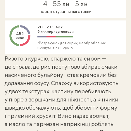
4
55 хв
5 хв
порції
готування
підготовки
21 г
23 г
42 г
білки
жири
вуглеводи
452
ккал
*Розрахунок для сирих, необроблених
продуктів на порцію
Ризото з куркою, спаржею та сиром —
це страва, де рис поступово вбирає смаки
насиченого бульйону і стає кремовим без
додавання соусу. Спаржу використовують
у двох текстурах: частину перебивають
у пюре з вершками для ніжності, а кінчики
швидко обсмажують, щоб зберегти форму
і приємний хрускіт. Вино надає аромат,
а масло та пармезан наприкінці роблять