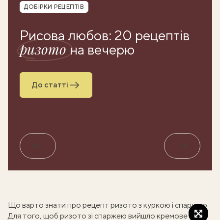
Рубрика
ДОБІРКИ РЕЦЕПТІВ
Рисова любов: 20 рецептів
ризото
на вечерю
До статті
Назад
Вперед
Що варто знати про рецепт ризото з куркою і спаржею
Для того, щоб
ризото зі спаржею
вийшло кремове