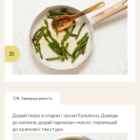
7/8. Заверши ризото
Додай пюре зі спаржі і трохи бульйону. Доведи
до кипіння, додай пармезан і масло, перемішай
до кремової текстури.