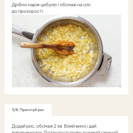
Дрібно наріж цибулю і обсмаж на олії
до прозорості.
5/8. Приготуй рис
Додай рис, обсмаж 2 хв. Влий вино і дай
випаруватися. Потім поступово додавай гарячий