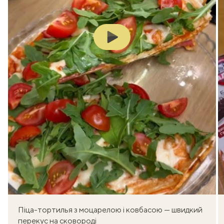
Play
Піца-тортилья з моцарелою і ковбасою — швидкий
перекус на сковороді