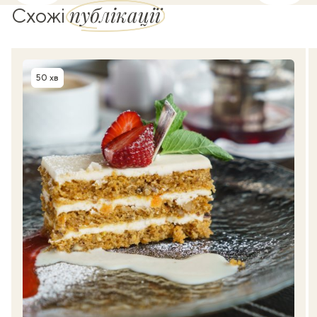
публікації
Схожі
50 хв
Час приготування