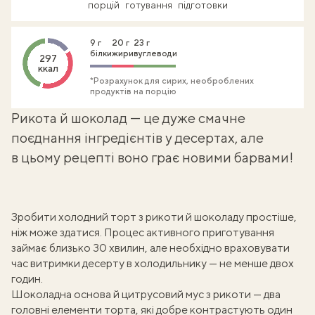
порцій
готування
підготовки
9 г
20 г
23 г
білки
жири
вуглеводи
297
ккал
*Розрахунок для сирих, необроблених
продуктів на порцію
Рикота й шоколад — це дуже смачне
поєднання інгредієнтів у десертах, але
в цьому рецепті воно грає новими барвами!
Зробити холодний торт з рикоти й шоколаду простіше,
ніж може здатися. Процес активного приготування
займає близько 30 хвилин, але необхідно враховувати
час витримки десерту в холодильнику — не менше двох
годин.
Шоколадна основа й цитрусовий мус з рикоти — два
головні елементи торта, які добре контрастують один