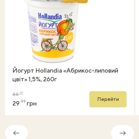
Йогурт Hollandia «Абрикос-липовий
цвіт» 1,5%, 260г
49
66
Перейти
99
29
грн
Назад
Впере