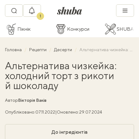
1
Пікнік
Конкурси
SHUBA C
Головна
Рецепти
Десерти
Альтернатива чизкейка: холодний торт з рикоти й шоколаду
Альтернатива чизкейка:
холодний торт з рикоти
й шоколаду
Автор
Вікторія Ваків
Опубліковано:
07.11.2022
|
Оновлено:
29.07.2024
До інгредієнтів