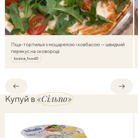
Піца-тортилья з моцарелою і ковбасою — швидкий
перекус на сковороді
Автор
kozina_food0
Назад
Впере
«Сільпо»
Купуй в