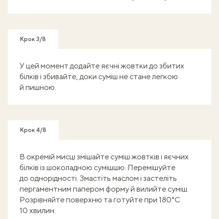
Крок 3/8
У цей момент додайте яєчні жовтки до збитих
білків і збивайте, доки суміш не стане легкою
й пишною.
Крок 4/8
В окремій мисці змішайте суміш жовтків і яєчних
білків із шоколадною сумішшю. Перемішуйте
до однорідності. Змастіть маслом і застеліть
пергаментним папером форму й вилийте суміш.
Розрівняйте поверхню та готуйте при 180°C
10 хвилин.