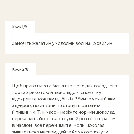
Крок 1/8
Замочіть желатин у холодній воді на 15 хвилин.
Крок 2/8
Щоб приготувати бісквітне тісто для холодного
торта з рикотою й шоколадом, спочатку
відокремте жовтки від білків. Збийте яєчні білки
з цукром, поки вони не стануть світлими
й пишними. Тим часом наріжте чорний шоколад,
перекладіть його в каструлю й розтопіть разом
із маслом і все перемішайте. Коли шоколад
змішається з маслом, дайте йому охолонути.