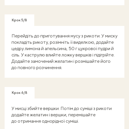
Крок 5/8
Перейдіть до приготування мусу з рикоти. У миску
покладіть рикоту, розімніть її виделкою, додайте
цедру лимона й апельсина, 50 г цукрової пудри й
сіль. У каструлю влийте ложку вершків і підігрійте.
Додайте замочений желатин і розмішайте його
до повного розчинення.
Крок 6/8
У мисці збийте вершки. Потім до суміші з рикоти
додайте желатин і вершки, перемішайте
до отримання однорідної суміші.