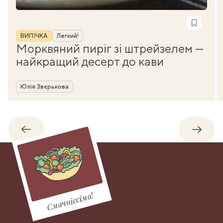
Рубрика
ВИПІЧКА
Легкий!
Морквяний пиріг зі штрейзелем —
найкращий десерт до кави
Автор
Юлія Звєрькова
Назад
Впере
Смачніссімо!