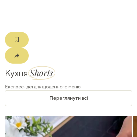
m
Shorts
Кухня
Експрес-ідеї для щоденного меню
Переглянути всі