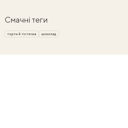
Смачні теги
торти й тістечка
шоколад
ати
k