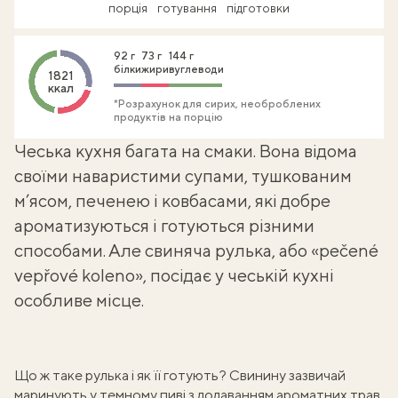
порція
готування
підготовки
92 г
73 г
144 г
білки
жири
вуглеводи
1821
ккал
*Розрахунок для сирих, необроблених
продуктів на порцію
Чеська кухня
багата на смаки. Вона відома
своїми
наваристими супами
, тушкованим
м’ясом, печенею і ковбасами, які добре
ароматизуються і готуються різними
способами. Але свиняча рулька, або «pečené
vepřové koleno», посідає у чеській кухні
особливе місце.
Що ж таке рулька і як її готують? Свинину зазвичай
маринують у темному пиві з додаванням ароматних трав,