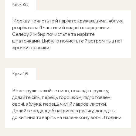
Крок 2/5
Моркву почистьте й наріжте кружальцями, яблука
розріжте на 4 частини й видаліть серцевини.
Селеру й імбир почистьте та наріжте
шматочками. Цибулю почистьте й встроміть в неї
зірочки гвоздики.
Крок 3/5
В каструлю налийте пиво, покладіть рульку,
додайте сіль, перець горошком, підготовлені
овочі, яблука, перець чилі й лаврові листки.
Долийте воду, щоб накривала рульку, доведіть
до кипіння та варіть на маленькому вогні 3 години.