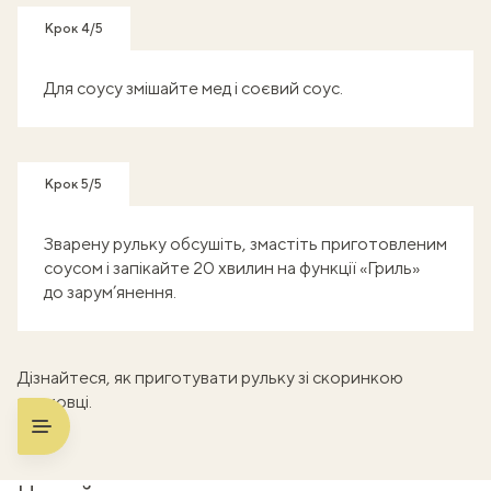
Крок 4/5
Для соусу змішайте мед і соєвий соус.
Крок 5/5
Зварену рульку обсушіть, змастіть приготовленим
соусом і запікайте 20 хвилин на функції «Гриль»
до зарум’янення.
Дізнайтеся,
як приготувати рульку
зі скоринкою
у духовці.