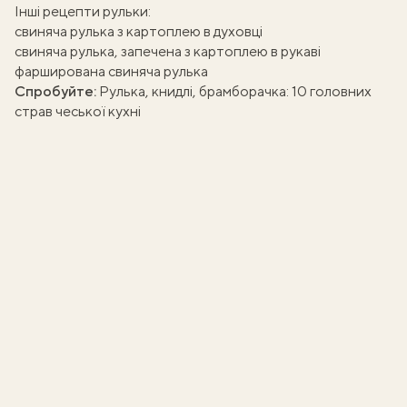
Інші рецепти рульки:
свиняча рулька з картоплею в духовці
свиняча рулька, запечена з картоплею в рукаві
фарширована свиняча рулька
Спробуйте:
Рулька, книдлі, брамборачка: 10 головних
страв чеської кухні