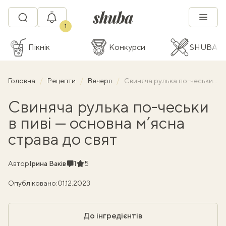
1
Пікнік
Конкурси
SHUBA C
Головна
Рецепти
Вечеря
Свиняча рулька по-чеськи в пиві — основна м’ясна страва до свят
Свиняча рулька по-чеськи
в пиві — основна м’ясна
страва до свят
Коментарі
Рейтинг
Автор
Ірина Ваків
1
5
Опубліковано:
01.12.2023
До інгредієнтів