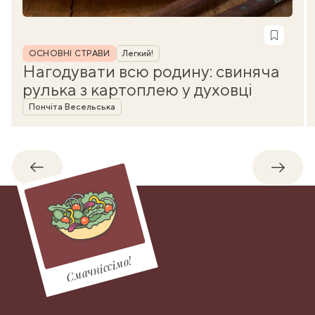
Рубрика
ОСНОВНІ СТРАВИ
Легкий!
Нагодувати всю родину: свиняча
рулька з картоплею у духовці
Автор
Пончіта Весельська
Назад
Впере
Смачніссімо!