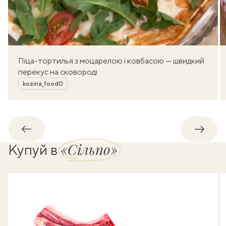
Піца-тортилья з моцарелою і ковбасою — швидкий
перекус на сковороді
Автор
kozina_food0
Назад
Впере
«Сільпо»
Купуй в