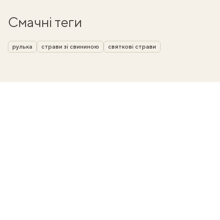
Смачні теги
рулька
страви зі свининою
святкові страви
ати
k
m