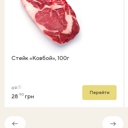
Стейк «Ковбой», 100г
90
69
Перейти
90
28
грн
Назад
Впере