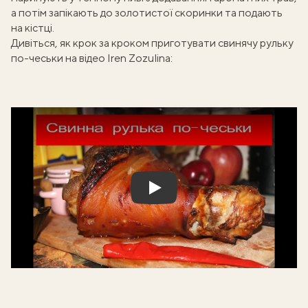
а потім запікають до золотистої скоринки та подають
на кістці.
Дивіться, як крок за кроком приготувати свинячу рульку
по-чеськи на відео Iren Zozulina:
Play