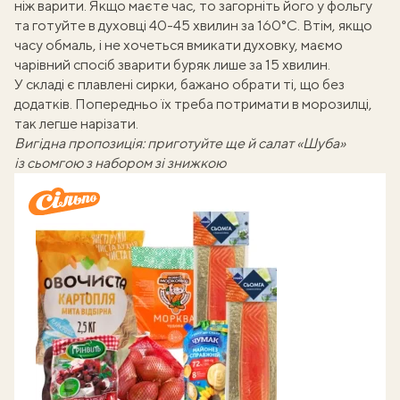
ніж варити. Якщо маєте час, то загорніть його у фольгу
та готуйте в духовці 40-45 хвилин за 160°С. Втім, якщо
часу обмаль, і не хочеться вмикати духовку, маємо
чарівний
спосіб зварити буряк лише за 15 хвилин
.
У складі є плавлені сирки, бажано обрати ті, що без
додатків. Попередньо їх треба потримати в морозилці,
так легше нарізати.
Вигідна пропозиція: приготуйте ще й салат «Шуба»
із сьомгою з набором зі знижкою