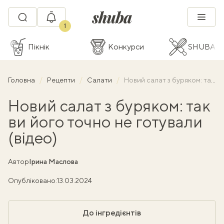
1
Пікнік
Конкурси
SHUBA C
Головна
Рецепти
Салати
Новий салат з буряком: так ви його точно не готували (відео)
Новий салат з буряком: так
ви його точно не готували
(відео)
Автор
Ірина Маслова
Опубліковано:
13.03.2024
До інгредієнтів