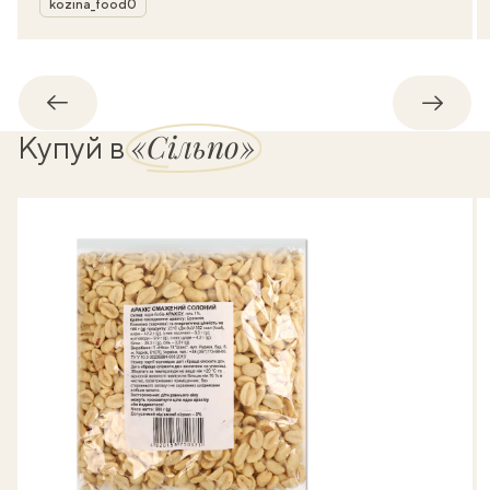
kozina_food0
Назад
Впере
«Сільпо»
Купуй в