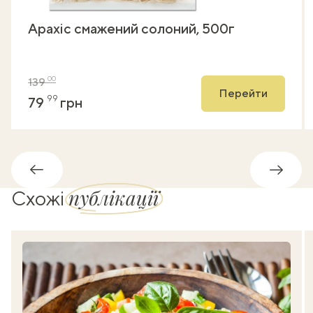
Арахіс смажений солоний, 500г
00
139
Перейти
99
79
грн
Назад
Впере
публікації
Схожі