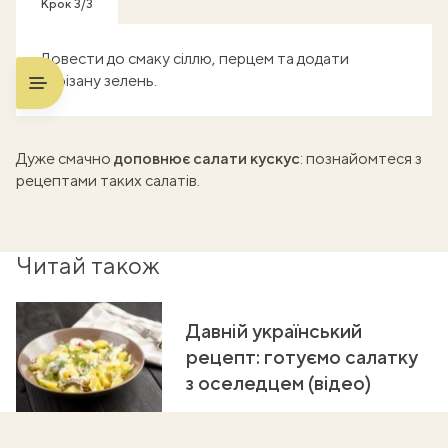
Крок 3/3
Довести до смаку сіллю, перцем та додати
нарізану зелень.
Дуже смачно
доповнює салати кускус
:
познайомтеся з
рецептами
таких салатів.
Читай також
Давній український
рецепт: готуємо салатку
з оселедцем (відео)