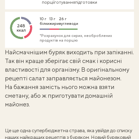
порції
готування
підготовки
10 г
13 г
26 г
білки
жири
вуглеводи
248
ккал
*Розрахунок для сирих, необроблених
продуктів на порцію
Найсмачнішим буряк виходить при запіканні.
Так він краще зберігає свій смак і
корисні
властивості для організму
. В оригінальному
рецепті салат заправляється майонезом.
На бажання замість нього можна взяти
сметану, або ж приготувати
домашній
майонез
.
Це ще одна супербюджетна страва, яка увійде до списку
наших
найкращих рецептів з буряком
. Новий буряковий