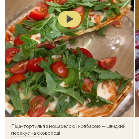
Play
Піца-тортилья з моцарелою і ковбасою — швидкий
перекус на сковороді
Автор