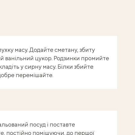
пухку масу. Додайте сметану, збиту
и й ванільний цукор. Родзинки промийте
окладіть у сирну масу. Білки збийте
 добре перемішайте.
альований посуд і поставте
те, постійно помішуючи, до першої