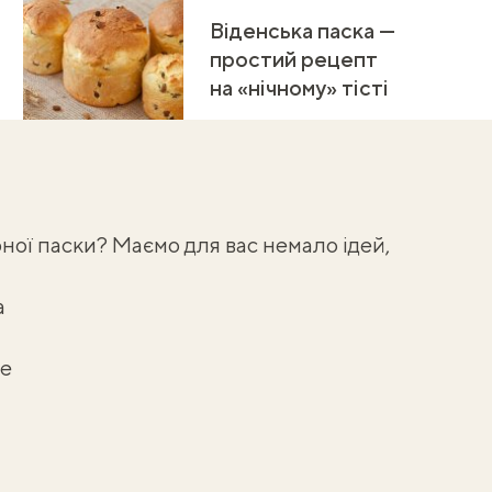
Віденська паска —
простий рецепт
на «нічному» тісті
рної
паски
? Маємо для вас немало ідей,
а
ле