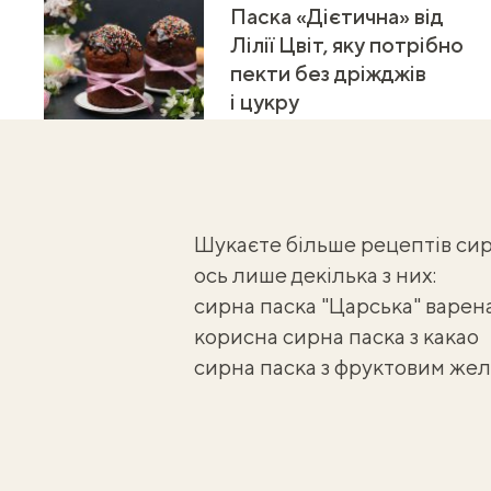
Паска «Дієтична» від
Лілії Цвіт, яку потрібно
пекти без дріжджів
і цукру
Шукаєте більше рецептів си
ось лише декілька з них:
сирна паска "Царська" варен
корисна сирна паска з какао
сирна паска з фруктовим же