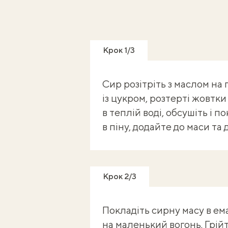
Крок 1/3
Сир розітріть з маслом на 
із цукром, розтерті жовтк
в теплій воді, обсушіть і п
в піну, додайте до маси та
Крок 2/3
Покладіть сирну масу в ем
на маленький вогонь. Грій