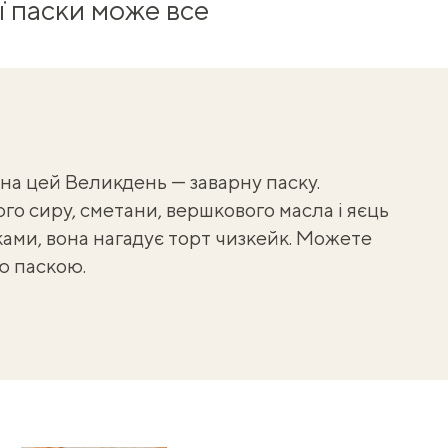
ї паски може все
а цей Великдень — заварну паску.
го сиру, сметани, вершкового масла і яєць
ками, вона нагадує
торт чизкейк
. Можете
ою паскою.