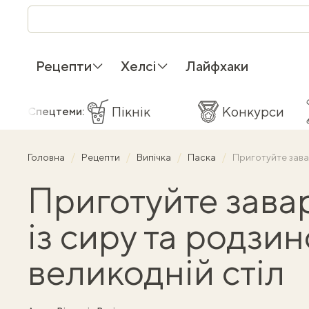
Рецепти
Хелсі
Лайфхаки
Пікнік
Конкурси
Спецтеми:
Головна
Рецепти
Випічка
Паска
Приготуйте завар
Приготуйте зава
із сиру та родзин
великодній стіл