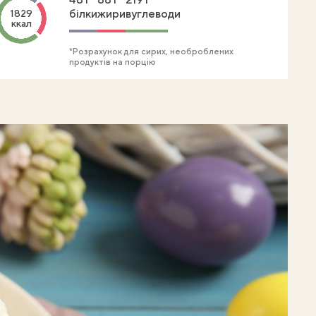
білки
жири
вуглеводи
1829
ккал
*Розрахунок для сирих, необроблених
продуктів на порцію