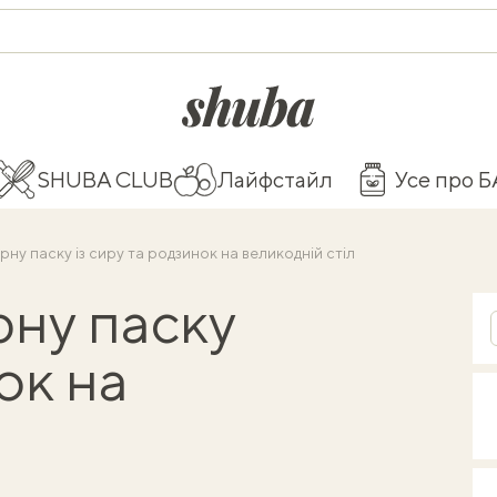
shuba.life
SHUBA CLUB
Лайфстайл
Усе про 
ну паску із сиру та родзинок на великодній стіл
рну паску
ок на