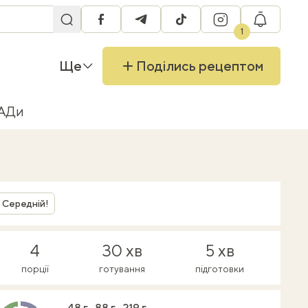
facebook
telegram
tiktok
instagram
RU
1
Ще
Поділись рецептом
БАДи
Середній!
4
30 хв
5 хв
порції
готування
підготовки
48 г
88 г
219 г