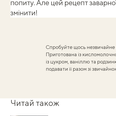
попиту. Але цей рецепт заварно
змінити!
Спробуйте щось незвичайне н
Приготована із кисломолочно
із цукром, ваніллю та родзин
подавати її разом зі звичайн
Читай також