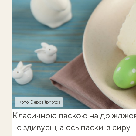
Фото: Depositphotos
Класичною паскою на дріжджово
не здивуєш, а ось
паски із сиру
н