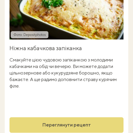
Фото: Depositphotos
Ніжна кабачкова запіканка
Смакуйте цією чудовою запіканкою з молодими
кабачками на обід чи вечерю. Ви можете додати
цільнозернове або кукурудзяне борошно, якщо
бажаєте. А ще радимо доповнити страву курячим
філе.
Переглянути рецепт