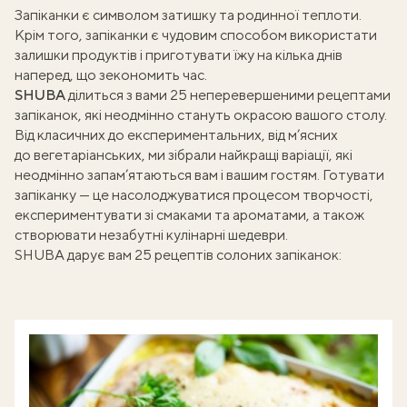
Запіканки є символом затишку та родинної теплоти.
Крім того, запіканки є чудовим способом використати
залишки продуктів і приготувати їжу на кілька днів
наперед, що зекономить час.
SHUBA
ділиться з вами 25 неперевершеними рецептами
запіканок, які неодмінно стануть окрасою вашого столу.
Від класичних до експериментальних, від м’ясних
до вегетаріанських, ми зібрали найкращі варіації, які
неодмінно запам’ятаються вам і вашим гостям. Готувати
запіканку — це насолоджуватися процесом творчості,
експериментувати зі смаками та ароматами, а також
створювати незабутні кулінарні шедеври.
SHUBA дарує вам 25 рецептів солоних запіканок: