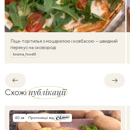
Піца-тортилья з моцарелою і ковбасою — швидкий
перекус на сковороді
Автор
kozina_food0
Назад
Впере
публікації
Схожі
40 хв
Пропозиції від
Час приготування