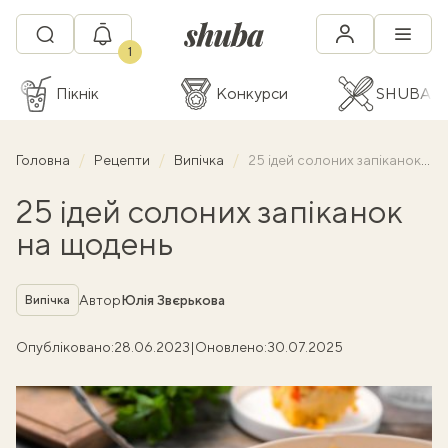
1
Пікнік
Конкурси
SHUBA C
Головна
Рецепти
Випічка
25 ідей солоних запіканок на щодень
25 ідей солоних запіканок
на щодень
Рубрика
Автор
Юлія Звєрькова
Випічка
Опубліковано:
28.06.2023
|
Оновлено:
30.07.2025