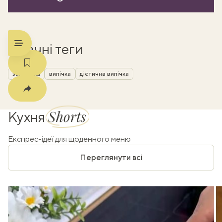
m
Смачні теги
запіканка
випічка
дієтична випічка
Shorts
Кухня
Експрес-ідеї для щоденного меню
Переглянути всі