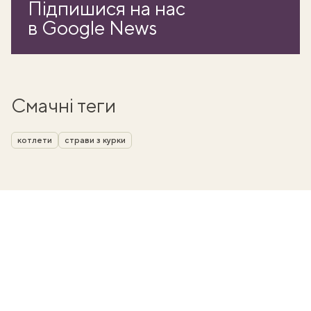
Підпишися на нас
в Google News
Смачні теги
котлети
страви з курки
ати