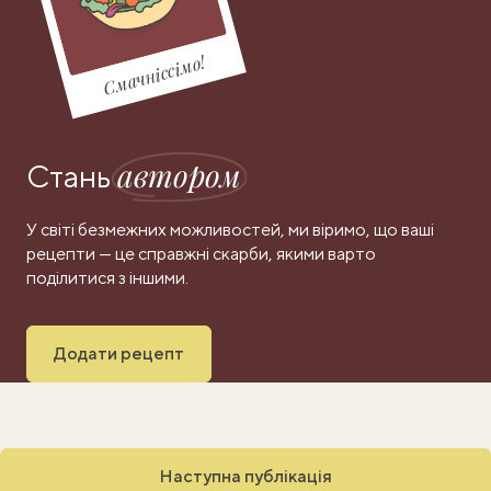
Смачніссімо!
автором
Стань
У світі безмежних можливостей, ми віримо, що ваші
рецепти — це справжні скарби, якими варто
поділитися з іншими.
Додати рецепт
Наступна публікація