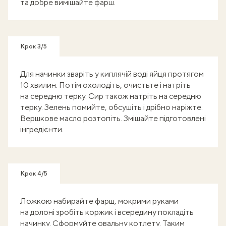
та добре вимішайте фарш.
Крок 3/5
Для начинки зваріть у киплячій воді яйця протягом
10 хвилин. Потім охолодіть, очистьте і натріть
на середню терку. Сир також натріть на середню
терку. Зелень помийте, обсушіть і дрібно наріжте.
Вершкове масло розтопіть. Змішайте підготовлені
інгредієнти.
Крок 4/5
Ложкою набирайте фарш, мокрими руками
на долоні зробіть коржик і всередину покладіть
начинку. Сформуйте овальну котлету. Таким