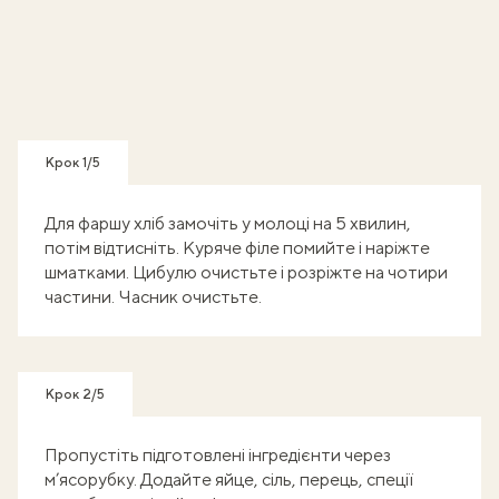
Крок 1/5
Для фаршу хліб замочіть у молоці на 5 хвилин,
потім відтисніть. Куряче філе помийте і наріжте
шматками. Цибулю очистьте і розріжте на чотири
частини. Часник очистьте.
Крок 2/5
Пропустіть підготовлені інгредієнти через
м’ясорубку. Додайте яйце, сіль, перець, спеції