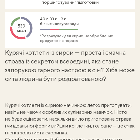
порцій
готування
підготовки
40 г
33 г
19 г
білки
жири
вуглеводи
539
ккал
*Розрахунок для сирих, необроблених
продуктів на порцію
Курячі котлети із сиром — проста і смачна
страва із секретом всередині, яка стане
запорукою гарного настрою в сім’ї. Хіба може
сита людина бути роздратованою?
Курячі котлети із сирною начинкою легко приготувати,
навіть не маючи особливих кулінарних навичок. Ніхто
не буде оцінювати, наскільки вміло приготована страва
і чи ідеальної форми вийшли котлетки, головне — це смак
і легка золотиста скоринка.
Спробуйте також:
Рубані овочево-курячі котлети