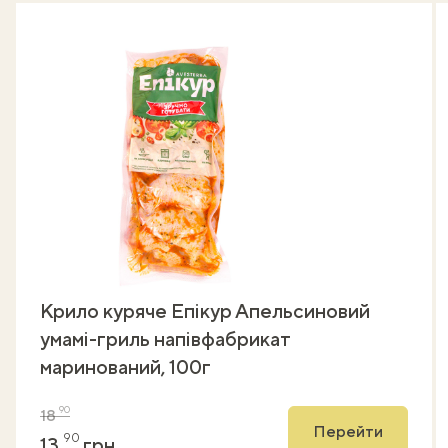
Крило куряче Епікур Апельсиновий
умамі-гриль напівфабрикат
маринований, 100г
90
18
Перейти
90
13
грн