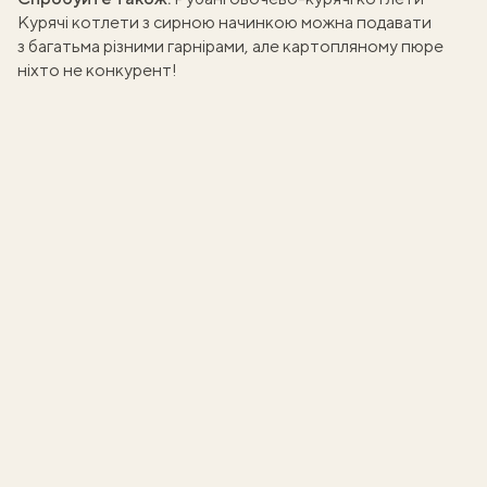
Курячі котлети з сирною начинкою можна подавати
з багатьма різними гарнірами, але
картопляному пюре
ніхто не конкурент!