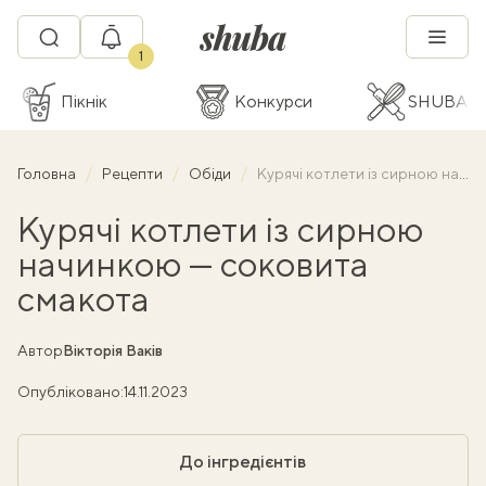
1
Пікнік
Конкурси
SHUBA C
Головна
Рецепти
Обіди
Курячі котлети із сирною начинкою — соковита смакота
Курячі котлети із сирною
начинкою — соковита
смакота
Автор
Вікторія Ваків
Опубліковано:
14.11.2023
До інгредієнтів