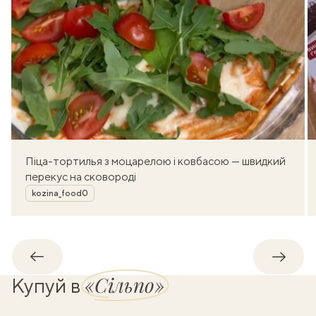
Піца-тортилья з моцарелою і ковбасою — швидкий
перекус на сковороді
Автор
kozina_food0
Назад
Впере
«Сільпо»
Купуй в