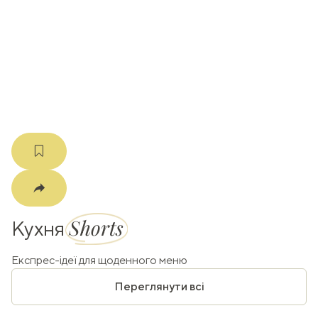
k
m
Shorts
Кухня
Експрес-ідеї для щоденного меню
Переглянути всі