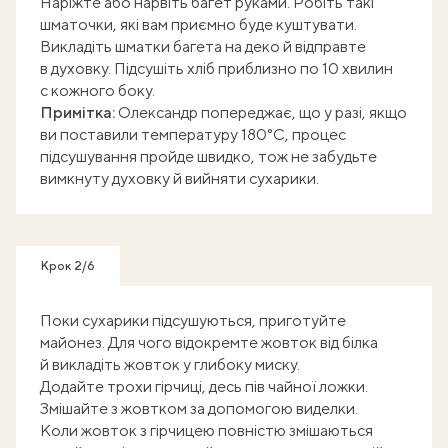
Наріжте або нарвіть багет руками. Робіть такі
шматочки, які вам приємно буде куштувати.
Викладіть шматки багета на деко й відправте
в духовку. Підсушіть хліб приблизно по 10 хвилин
с кожного боку.
Примітка:
Олександр попереджає, що у разі, якщо
ви поставили температуру 180°С, процес
підсушування пройде швидко, тож не забудьте
вимкнуту духовку й вийняти сухарики.
Крок 2/6
Поки сухарики підсушуються, приготуйте
майонез. Для чого відокремте жовток від білка
й викладіть жовток у глибоку миску.
Додайте трохи гірчиці, десь пів чайної ложки.
Змішайте з жовтком за допомогою виделки.
Коли жовток з гірчицею повністю змішаються