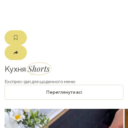
m
Shorts
Кухня
Експрес-ідеї для щоденного меню
Переглянути всі