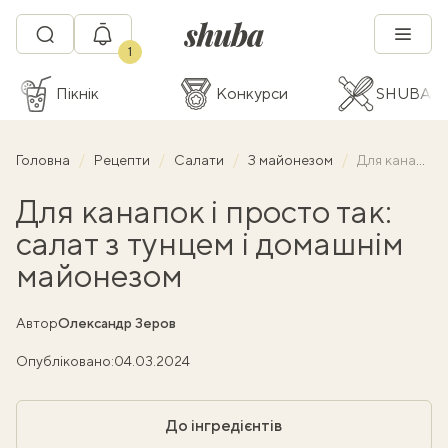
1
Пікнік
Конкурси
SHUBA C
Головна
Рецепти
Салати
З майонезом
Для канапок і просто так: салат з тунцем і домашнім майонезом
Для канапок і просто так:
салат з тунцем і домашнім
майонезом
Автор
Олександр Зеров
Опубліковано:
04.03.2024
До інгредієнтів