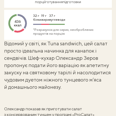
порції
готування
підготовки
32 г
19 г
37 г
білки
жири
вуглеводи
436
ккал
*Розрахунок для сирих, необроблених
продуктів на порцію
Відомий у світі, як Tuna sandwich, цей салат
просто ідеальна начинка для канапок і
сендвічів. Шеф-кухар
Олександр Зеров
пропонує подати його варіацію як апетитну
закуску на святковому тарілі й насолодитися
чудовим дуетом ніжного тунцевого м’яса
й
домашнього майонезу.
Олександр показав як приготувати салат
з консервованим тунцем у програмі «PrоСалат»