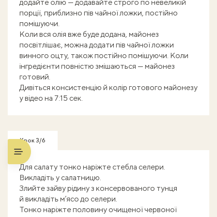
додайте олію — додавайте строго по невеликій
порції, приблизно пів чайної ложки, постійно
помішуючи.
Коли вся олія вже буде додана, майонез
посвітлішає, можна додати пів чайної ложки
винного оцту, також постійно помішуючи. Коли
інгредієнти повністю змішаються — майонез
готовий.
Дивіться консистенцію й колір готового майонезу
у відео на 7:15 сек.
Крок 3/6
Для салату тонко наріжте стебла селери.
Викладіть у салатницю.
Злийте зайву рідину з консервованого тунця
й викладіть м’ясо до селери.
Тонко наріжте половину очищеної червоної