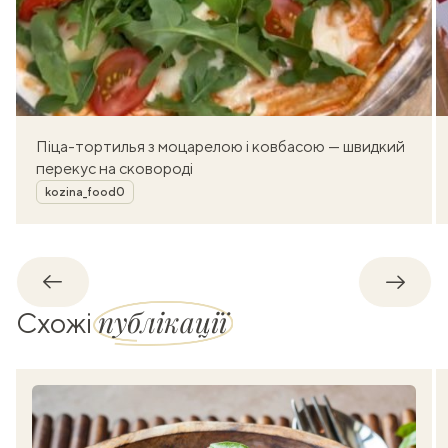
Піца-тортилья з моцарелою і ковбасою — швидкий
перекус на сковороді
Автор
kozina_food0
Назад
Впере
публікації
Схожі