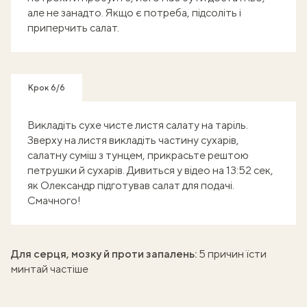
але не занадто. Якщо є потреба, підсоліть і
приперчить салат.
Крок 6/6
Викладіть сухе чисте листя салату на таріль.
Зверху на листя викладіть частину сухарів,
салатну суміш з тунцем, прикрасьте рештою
петрушки й сухарів. Дивиться у відео на 13:52 сек,
як Олександр підготував салат для подачі.
Смачного!
Для серця, мозку й проти запалень:
5 причин їсти
минтай частіше