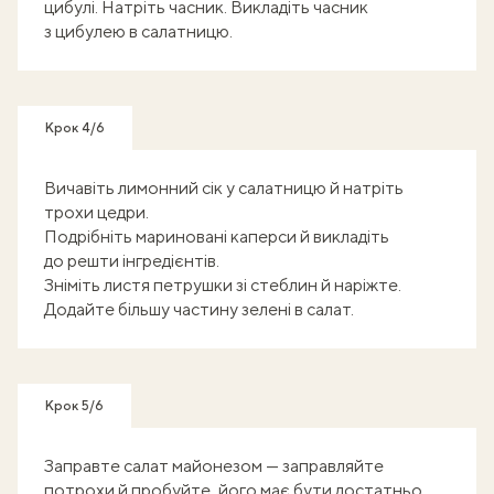
цибулі. Натріть часник. Викладіть часник
з цибулею в салатницю.
Крок 4/6
Вичавіть лимонний сік у салатницю й натріть
трохи цедри.
Подрібніть мариновані каперси й викладіть
до решти інгредієнтів.
Зніміть листя петрушки зі стеблин й наріжте.
Додайте більшу частину зелені в салат.
Крок 5/6
Заправте салат майонезом — заправляйте
потрохи й пробуйте, його має бути достатньо,