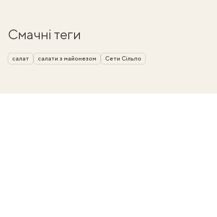
Смачні теги
салат
салати з майонезом
Сети Сільпо
ати
k