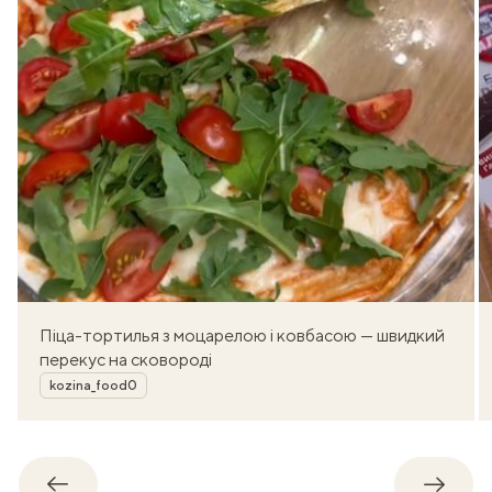
Піца-тортилья з моцарелою і ковбасою — швидкий
перекус на сковороді
Автор
kozina_food0
Назад
Впере