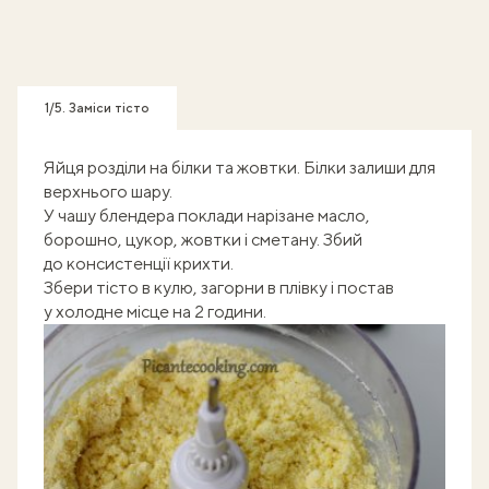
1/5. Заміси тісто
Яйця розділи на білки та жовтки
. Білки залиши для
верхнього шару.
У чашу блендера поклади нарізане масло,
борошно, цукор, жовтки і сметану. Збий
до консистенції крихти.
Збери тісто в кулю, загорни в плівку і постав
у холодне місце на 2 години.