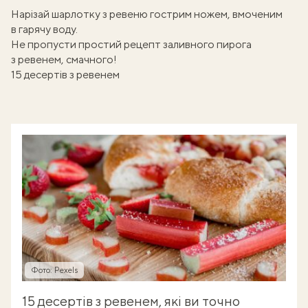
Нарізай шарлотку з ревеню гострим ножем, вмоченим
в гарячу воду.
Не пропусти простий рецепт
заливного пирога
з ревенем
, смачного!
15 десертів з ревенем
Фото: Pexels
15 десертів з ревенем, які ви точно