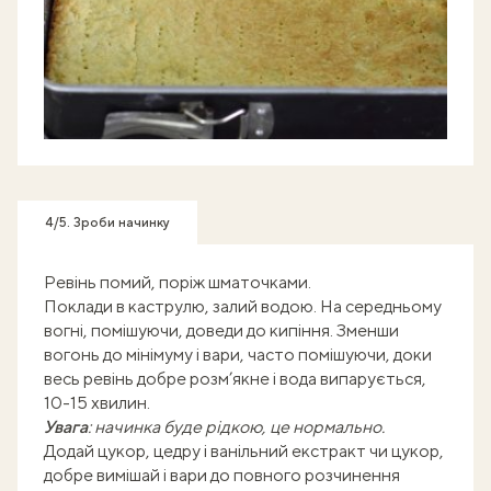
4/5. Зроби начинку
Ревінь помий, поріж шматочками.
Поклади в каструлю, залий водою. На середньому
вогні, помішуючи, доведи до кипіння. Зменши
вогонь до мінімуму і вари, часто помішуючи, доки
весь ревінь добре розм’якне і вода випарується,
10-15 хвилин.
Увага
: начинка буде рідкою, це нормально.
Додай цукор, цедру і ванільний екстракт чи цукор,
добре вимішай і вари до повного розчинення