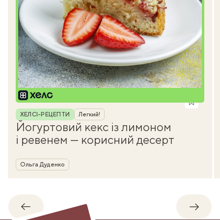
Рубрика
ХЕЛСІ-РЕЦЕПТИ
Легкий!
Йогуртовий кекс із лимоном
і ревенем — корисний десерт
Автор
Ольга Дуденко
Назад
Впере