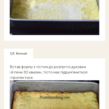
3/5. Випікай
Встав форму з тістом до розігрітої духовки
і й печи 30 хвилин, тісто має підрум’янитися
і пропектися.