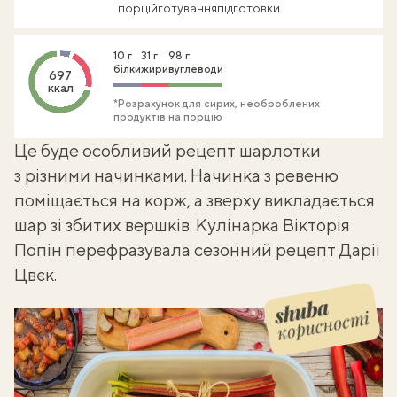
порцій
готування
підготовки
10 г
31 г
98 г
білки
жири
вуглеводи
697
ккал
*Розрахунок для сирих, необроблених
продуктів на порцію
Це буде особливий рецепт
шарлотки
з різними начинками
. Начинка з ревеню
поміщається на корж, а зверху викладається
шар зі збитих вершків. Кулінарка Вікторія
Попін перефразувала сезонний рецепт Дарії
Цвєк.
корисності
Shuba корисності