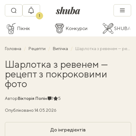
1
Пікнік
Конкурси
SHUBA C
Головна
Рецепти
Випічка
Шарлотка з ревенем — рецепт з покроковими фото
Шарлотка з ревенем —
рецепт з покроковими
фото
Коментарі
Рейтинг
Автор
Вікторія Попін
1
5
Опубліковано:
14.05.2026
До інгредієнтів