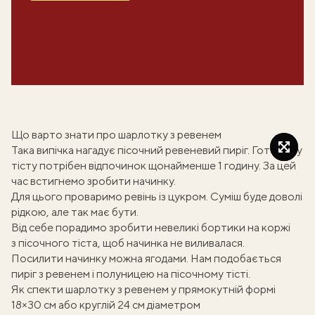
Що варто знати про шарлотку з ревенем
Така випічка нагадує
пісочний ревеневий пиріг
. Готовому
тісту потрібен відпочинок щонайменше 1 годину. За цей
час встигнемо зробити начинку.
Для цього проваримо ревінь із цукром. Суміш буде доволі
рідкою, але так має бути.
Від себе порадимо зробити невеликі бортики на коржі
з
пісочного тіста
, щоб начинка не виливалася.
Посилити начинку можна ягодами. Нам подобається
пиріг з ревенем і полуницею на пісочному тісті
.
Як спекти шарлотку з ревенем у прямокутній формі
18×30 см або круглій 24 см діаметром