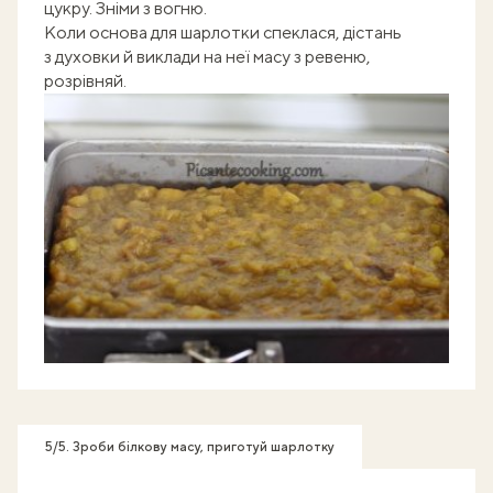
цукру. Зніми з вогню.
Коли основа для шарлотки спеклася, дістань
з духовки й виклади на неї масу з ревеню,
розрівняй.
5/5. Зроби білкову масу, приготуй шарлотку