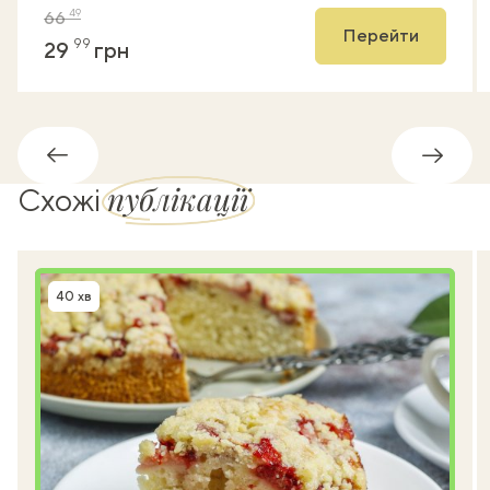
49
66
Перейти
99
29
грн
Назад
Впере
публікації
Схожі
40 хв
Час приготування