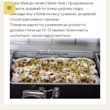
Білки збий до напівстійких піків і, продовжуючи
збивати, додавай по ложці цукрову пудру.
Виклади піну з білків на масу з ревеню, розрівняй
і посип рівномірно горіхами.
Поверни шарлотку з ревенем до розігрітої
духовки і печи ще 10-15 хвилин. Білки мають
схопитися і трохи підрум’янитися.