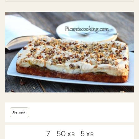
Легкий!
7
50 хв
5 хв