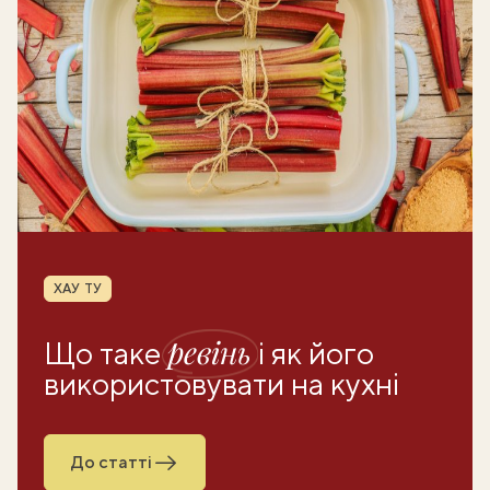
Рубрика
ХАУ ТУ
ревінь
Що таке
і як його
використовувати на кухні
До статті