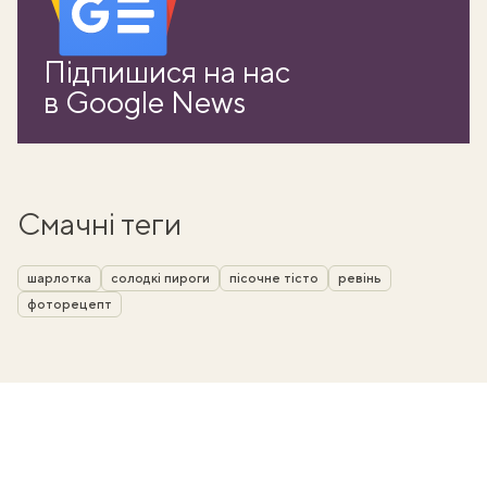
Підпишися на нас
в Google News
Смачні теги
шарлотка
солодкі пироги
пісочне тісто
ревінь
фоторецепт