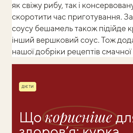
як свіжу рибу, так і консервова
скоротити час приготування. З
соусу бешамель також підійде 
інший вершковий соус. Тож дод
нашої добріки
рецептів смачної 
Рубрика
ДІЄТИ
корисніше
Що
дл
здоров’я: курка