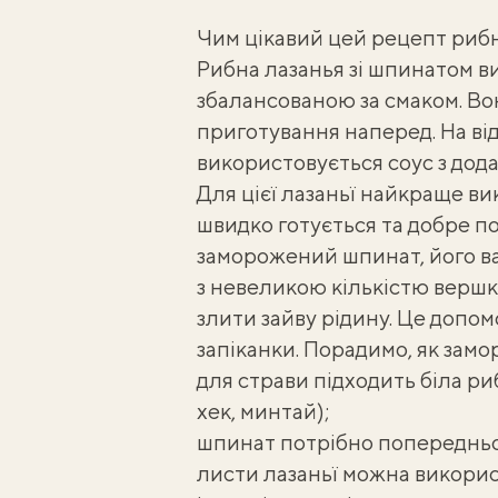
Чим цікавий цей рецепт рибн
Рибна лазанья зі шпинатом в
збалансованою за смаком. Вона
приготування наперед. На від
використовується соус з дода
Для цієї лазаньї найкраще в
швидко готується та добре п
заморожений шпинат, його ва
з невеликою кількістю вершк
злити зайву рідину. Це допо
запіканки. Порадимо,
як замо
для страви підходить біла риб
хек, минтай);
шпинат потрібно попередньо
листи лазаньї можна викорис