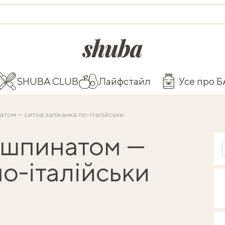
shuba.life
SHUBA CLUB
Лайфстайл
Усе про 
атом — ситна запіканка по-італійськи
і шпинатом —
по-італійськи