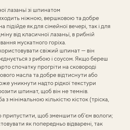
ої лазаньї зі шпинатом
иходить ніжною, вершковою та добре
 підійде як для сімейної вечері, так і для
міну від
класичної лазаньї
, в рибній
вання мускатного горіха.
икористовувати свіжий шпинат — він
оєднується з рибою і соусом. Якщо береш
рто спочатку прогріти на сковороді
ового масла та добре відтиснути або
може уникнути надто рідкої текстури
розити шпинат
, щоб він не темнів.
а з мінімальною кількістю кісток (тріска,
 припустити, щоб зменшити об’єм вологи;
товувати як попередньо відварені, так