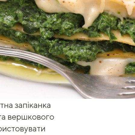
тна запіканка
 та вершкового
ристовувати