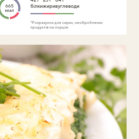
білки
жири
вуглеводи
665
ккал
*Розрахунок для сирих, необроблених
продуктів на порцію