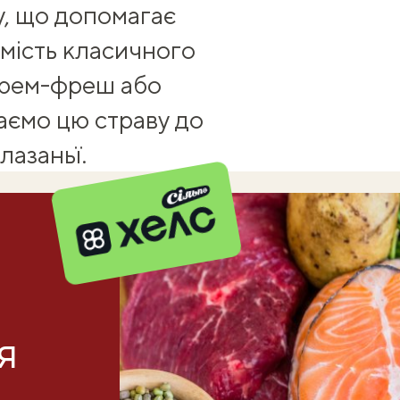
ну, що допомагає
амість класичного
крем-фреш або
аємо цю страву до
лазаньї
.
я