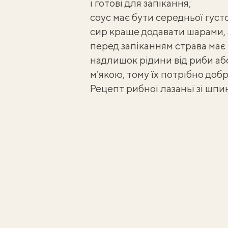
і готові для запікання;
соус має бути середньої густ
сир краще додавати шарами, 
перед запіканням страва має 
надлишок рідини від риби а
м’якою, тому їх потрібно добр
Рецепт рибної лазаньї зі шп