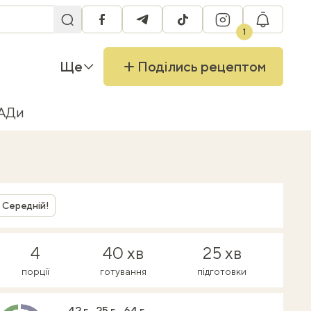
facebook
telegram
tiktok
instagram
RU
1
Ще
Поділись рецептом
БАДи
Середній!
4
40 хв
25 хв
порції
готування
підготовки
42 г
25 г
64 г