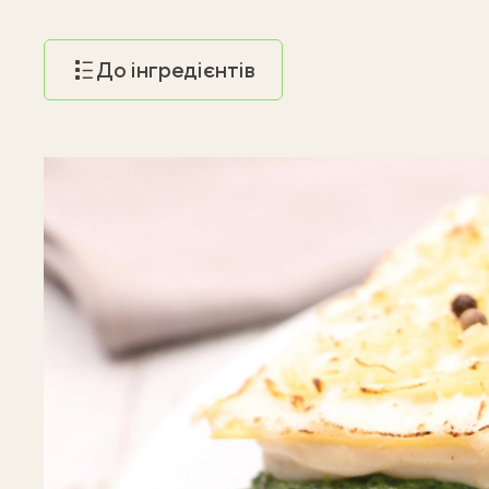
До інгредієнтів