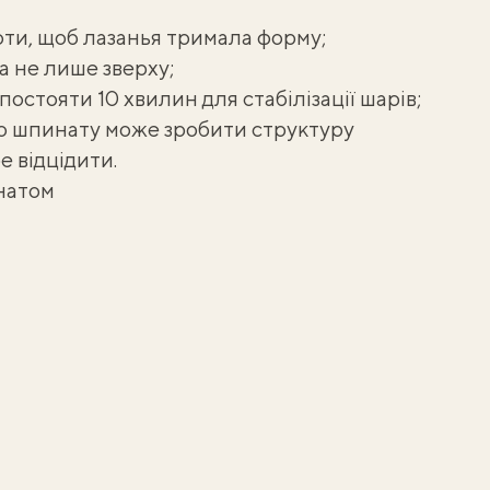
оти, щоб лазанья тримала форму;
а не лише зверху;
постояти 10 хвилин для стабілізації шарів;
бо шпинату може зробити структуру
е відцідити.
инатом