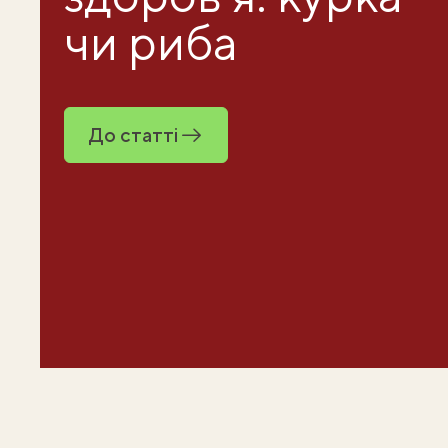
чи риба
До статті