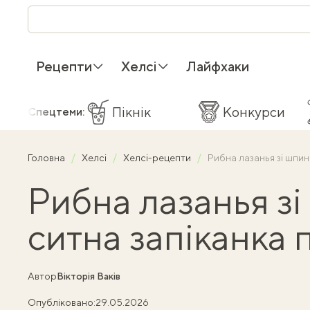
Рецепти
Хелсі
Лайфхаки
Пікнік
Конкурси
Спецтеми:
Головна
Хелсі
Хелсі-рецепти
Рибна лазанья зі шпин
Рибна лазанья з
ситна запіканка 
Автор
Вікторія Ваків
Опубліковано:
29.05.2026