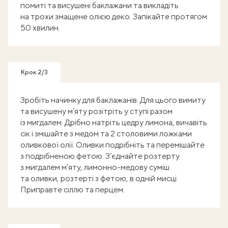
помиті та висушені баклажани та викладіть
на трохи змащене олією деко. Запікайте протягом
50 хвилин.
Крок 2/3
Зробіть начинку для баклажанів. Для цього вимиту
та висушену м’яту розітріть у ступі разом
із мигдалем. Дрібно натріть цедру лимона, вичавіть
сік і змішайте з медом та 2 столовими ложками
оливкової олії. Оливки подрібніть та перемішайте
з подрібненою фетою. З’єднайте розтерту
з мигдалем м’яту, лимонно-медову суміш
та оливки, розтерті з фетою, в одній мисці.
Приправте сіллю та перцем.