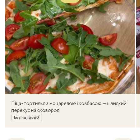
Піца-тортилья з моцарелою і ковбасою — швидкий
перекус на сковороді
Автор
kozina_food0