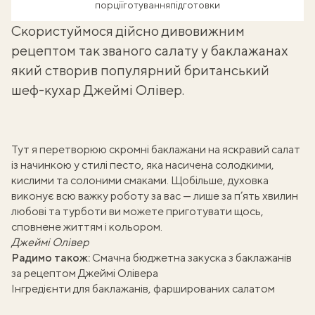
порції
готування
підготовки
Скористуймося дійсно дивовижним
рецептом так званого салату у баклажанах
який створив популярний британський
шеф-кухар Джеймі Олівер.
Тут я перетворюю скромні баклажани на яскравий салат
із начинкою у стилі песто, яка насичена солодкими,
кислими та солоними смаками. Щобільше, духовка
виконує всю важку роботу за вас — лише за п’ять хвилин
любові та турботи ви можете приготувати щось,
сповнене життям і кольором.
Джеймі Олівер
Радимо також:
Смачна бюджетна закуска з баклажанів
за рецептом Джеймі Олівера
Інгредієнти для баклажанів, фаршированих салатом