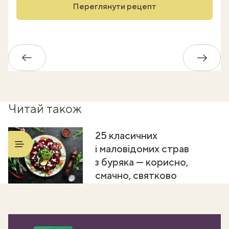
Переглянути рецепт
Назад
Впере
Читай також
25 класичних
і маловідомих страв
з буряка — корисно,
смачно, святково