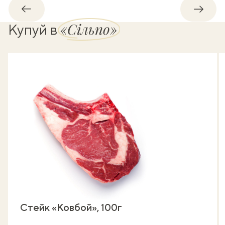
Назад
Впере
«Сільпо»
Купуй в
Стейк «Ковбой», 100г