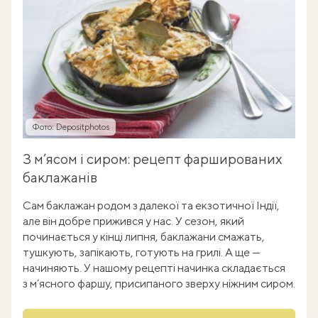
Фото: Depositphotos
З м’ясом і сиром: рецепт фаршированих
баклажанів
Сам баклажан родом з далекої та екзотичної Індії,
але він добре прижився у нас. У сезон, який
починається у кінці липня, баклажани смажать,
тушкують, запікають, готують на грилі. А ще —
начиняють. У нашому рецепті начинка складається
з м’ясного фаршу, присипаного зверху ніжним сиром.