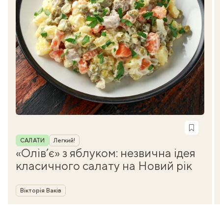
Рубрика
САЛАТИ
Легкий!
«Олів’є» з яблуком: незвична ідея
класичного салату на Новий рік
Автор
Вікторія Ваків