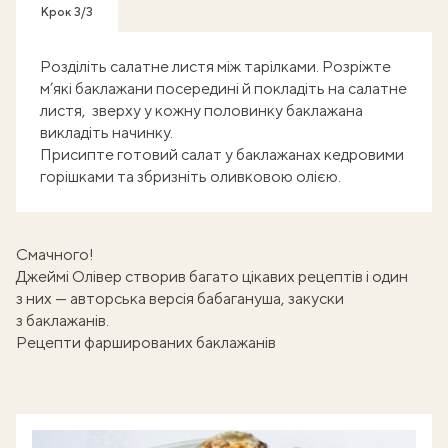
Крок 3/3
Розділіть салатне листя між тарілками. Розріжте
м’які баклажани посередині й покладіть на салатне
листя, зверху у кожну половинку баклажана
викладіть начинку.
Присипте готовий салат у баклажанах кедровими
горішками та збризніть оливковою олією.
Смачного!
Джеймі Олівер створив багато цікавих рецептів і один
з них — авторська версія
бабагануша
, закуски
з баклажанів.
Рецепти фаршированих баклажанів