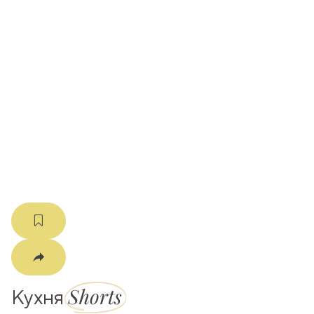
ати
k
m
Shorts
Кухня