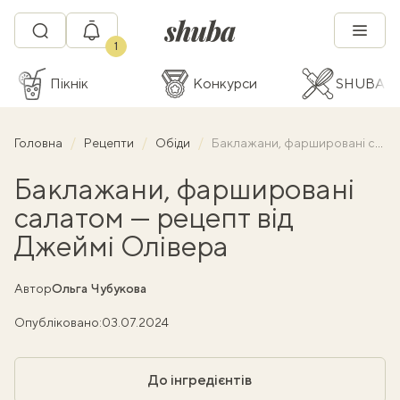
1
Пікнік
Конкурси
SHUBA C
Головна
Рецепти
Обіди
Баклажани, фаршировані салатом — рецепт від Джеймі Олівера
Баклажани, фаршировані
салатом — рецепт від
Джеймі Олівера
Автор
Ольга Чубукова
Опубліковано:
03.07.2024
До інгредієнтів