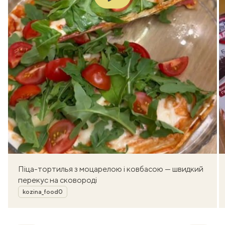
Піца-тортилья з моцарелою і ковбасою — швидкий
перекус на сковороді
Автор
kozina_food0