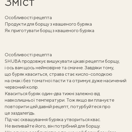
Зміст
Особливості рецепта
Продукти для борщу з квашеного буряка
Як приготувати борщ з квашеного буряка
Особливості рецепта
SHUBA продовжує вишукувати цікаві
рецепти борщу
,
і ось вам щось неймовірне та смачне. Завдяки тому,
що буряк кваситься, страва стає кисло-солодкою
на смак і без томатної пасти та отримує дуже насичений
червоний колір.
Кваситься буряк один-два тижні залежно від
навколишньої температури. Тож якщо ви плануєте
повторити цей давній рецепт, потурбуйтеся про
це заздалегідь.
Під час
сквашування
буряка утвориться квас.
Не виливайте його, він потрібний для борщу.