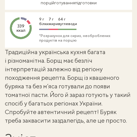
порцій
готування
підготовки
9 г
7 г
64 г
білки
жири
вуглеводи
339
ккал
*Розрахунок для сирих, необроблених
продуктів на порцію
Традиційна
українська кухня
багата
і різноманітна. Борщ має безліч
інтерпретацій залежно від регіону
походження рецепта. Борщ із квашеного
буряка та без м’яса готували до появи
томатної пасти. Його й зараз готують у такий
спосіб у багатьох регіонах України.
Спробуйте автентичний рецепт! Буряк
треба заквасити заздалегідь, але це просто.