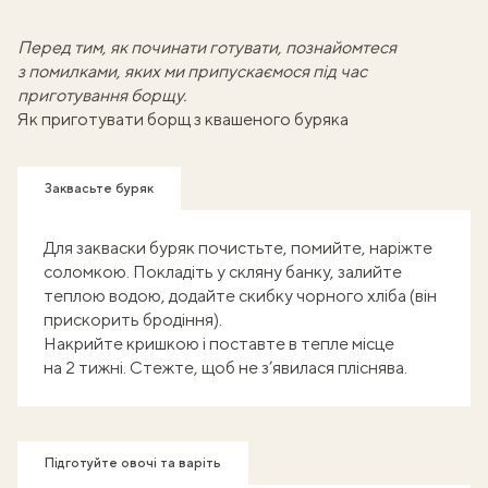
Перед тим, як починати готувати,
познайомтеся
з помилками
, яких ми припускаємося під час
приготування борщу.
Як приготувати борщ з квашеного буряка
Заквасьте буряк
Для закваски буряк почистьте, помийте, наріжте
соломкою. Покладіть у скляну банку, залийте
теплою водою, додайте скибку чорного хліба (він
прискорить бродіння).
Накрийте кришкою і поставте в тепле місце
на 2 тижні. Стежте, щоб не з’явилася пліснява.
Підготуйте овочі та варіть