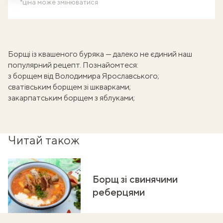
*ціна може змінюватися
Борщі із квашеного буряка — далеко не єдиний наш
популярний рецепт. Познайомтеся:
з
борщем від Володимира Ярославського
;
сватівським борщем
зі шкварками;
закарпатським борщем
з яблуками;
Читай також
Борщ зі свинячими
реберцями