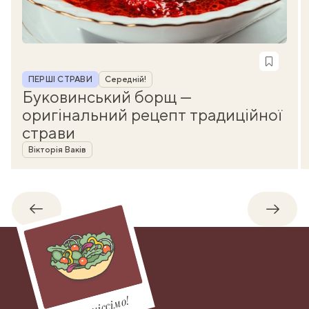
Рубрика
ПЕРШІ СТРАВИ
Середній!
Буковинський борщ —
оригінальний рецепт традиційної
страви
Автор
Вікторія Ваків
Назад
Впере