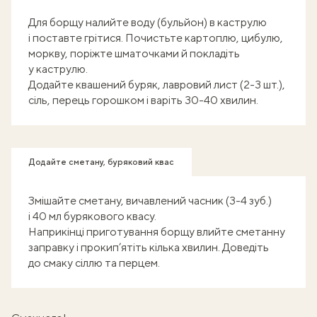
Для борщу налийте воду (бульйон) в каструлю
і поставте грітися. Почистьте картоплю, цибулю,
моркву, поріжте шматочками й покладіть
у каструлю.
Додайте квашений буряк, лавровий лист (2-3 шт.),
сіль, перець горошком і варіть 30-40 хвилин.
Додайте сметану, буряковий квас
Змішайте сметану, вичавлений часник (3-4 зуб.)
і 40 мл бурякового квасу.
Наприкінці приготування борщу влийте сметанну
заправку і прокип’ятіть кілька хвилин. Доведіть
до смаку сіллю та перцем.