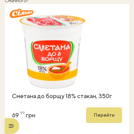
Смачного!
Сметана до борщу 18% стакан, 350г
99
69
грн
Перейти