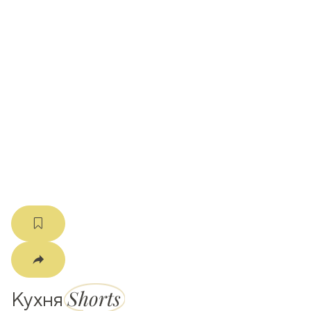
ати
k
m
Shorts
Кухня