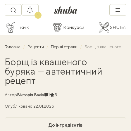
1
Пікнік
Конкурси
SHUBA C
Головна
Рецепти
Перші страви
Борщ із квашеного буряка — автентичний рецепт
Борщ із квашеного
буряка — автентичний
рецепт
Коментарі
Рейтинг
Автор
Вікторія Ваків
1
5
Опубліковано:
22.01.2025
До інгредієнтів