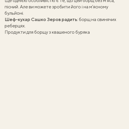
Ще однією особливістю є те, що цей
борщ без м’яса
,
пісний. Але ви можете зробити його і на м’ясному
бульйоні
.
Шеф-кухар Сашко Зеров радить
:
борщ на свинячих
реберцях
.
Продукти для борщу з квашеного буряка