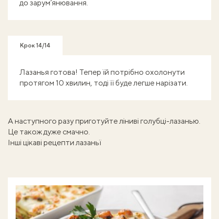
до зарум’янювання.
Крок 14/14
Лазанья готова! Тепер їй потрібно охолонути
протягом 10 хвилин, тоді її буде легше нарізати.
А наступного разу приготуйте
ліниві голубці-лазанью
.
Це також дуже смачно.
Інші цікаві рецепти лазаньї