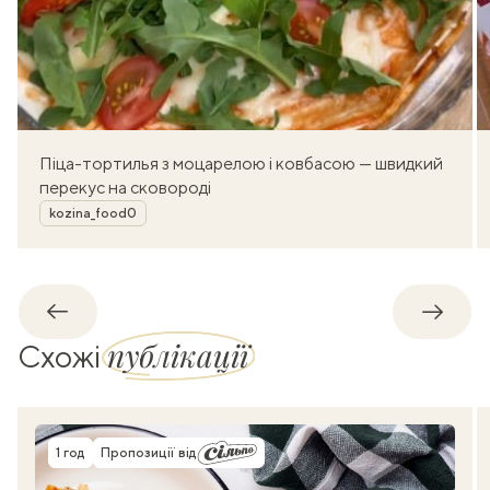
Піца-тортилья з моцарелою і ковбасою — швидкий
перекус на сковороді
Автор
kozina_food0
Назад
Впере
публікації
Схожі
1 год
Пропозиції від
Час приготування