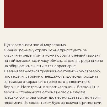
Що варто знати про ліниву лазанью
Смачну і поживну страву можна приготувати за
класичним рецептом
, а можна обрати «лінивий» варіант
на той випадок, коли часу обмаль, а голодна родина хоче
на обід щось смачненьке та неординарне.
Лазанья
вважається традиційною італійською стравою,
проте деякі історики стверджують, що вона походить
від плаского коржа, виготовленого із пшеничного
борошна. Його греки називали «лаганон». Є також інша
версія — страва могла отримати свою назву від
грецького ж слова «ласа», що перекладається, як «гарячі
пластини». Це слово також було запозичене римлянами,