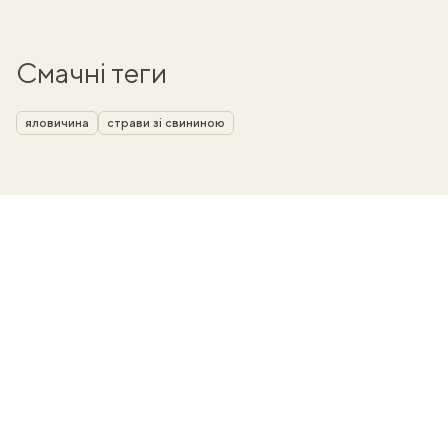
Смачні теги
яловичина
страви зі свининою
ати
k