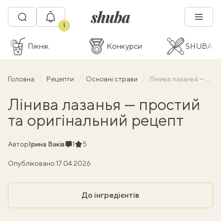
1
Пікнік
Конкурси
SHUBA C
Головна
Рецепти
Основні страви
Лінива лазанья — простий та оригінальний рецепт
Лінива лазанья — простий
та оригінальний рецепт
Коментарі
Рейтинг
Автор
Ірина Ваків
1
5
Опубліковано:
17.04.2026
До інгредієнтів