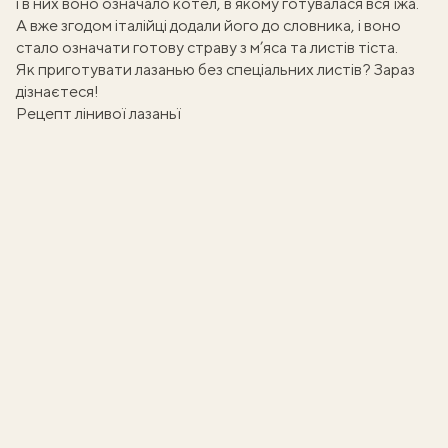
і в них воно означало котел, в якому готувалася вся їжа.
А вже згодом італійці додали його до словника, і воно
стало означати готову страву з м’яса та листів тіста.
Як приготувати лазанью без спеціальних листів? Зараз
дізнаєтеся!
Рецепт лінивої лазаньї