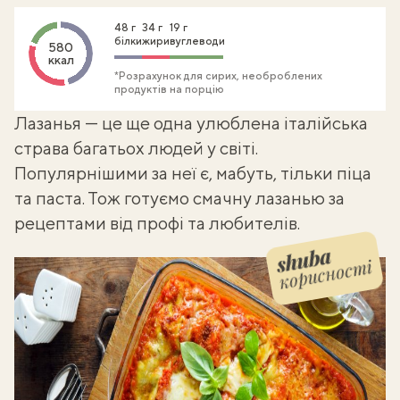
48 г
34 г
19 г
білки
жири
вуглеводи
580
ккал
*Розрахунок для сирих, необроблених
продуктів на порцію
Лазанья — це ще одна улюблена італійська
страва багатьох людей у світі.
Популярнішими за неї є, мабуть, тільки піца
та паста. Тож готуємо
смачну лазанью за
рецептами від профі та любителів
.
корисності
Shuba корисності