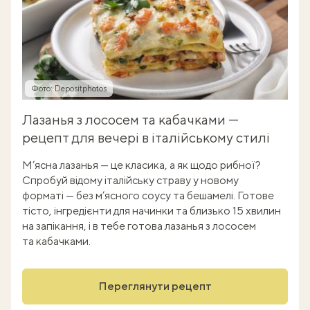
Фото: Depositphotos
Лазанья з лососем та кабачками —
рецепт для вечері в італійському стилі
М’ясна лазанья — це класика, а як щодо рибної?
Спробуй відому італійську страву у новому
форматі — без м’ясного соусу та бешамелі. Готове
тісто, інгредієнти для начинки та близько 15 хвилин
на запікання, і в тебе готова лазанья з лососем
та кабачками.
Переглянути рецепт