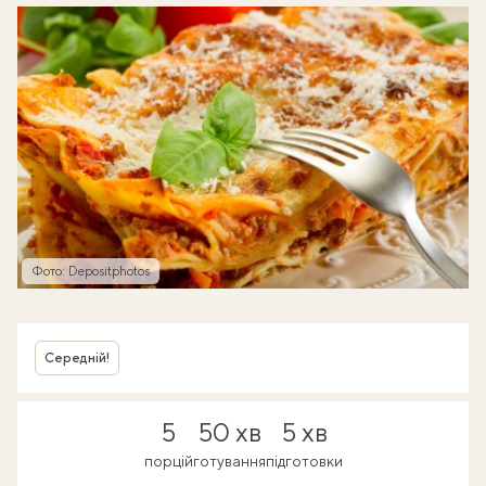
Фото: Depositphotos
Середній!
5
50 хв
5 хв
порцій
готування
підготовки