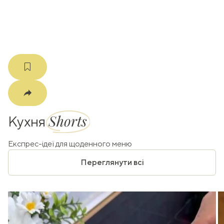
m
Shorts
Кухня
Експрес-ідеї для щоденного меню
Переглянути всі