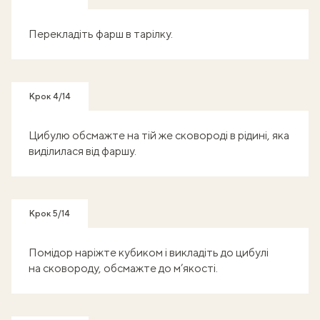
Перекладіть фарш в тарілку.
Крок 4/14
Цибулю обсмажте на тій же сковороді в рідині, яка
виділилася від фаршу.
Крок 5/14
Помідор наріжте кубиком і викладіть до цибулі
на сковороду, обсмажте до м’якості.