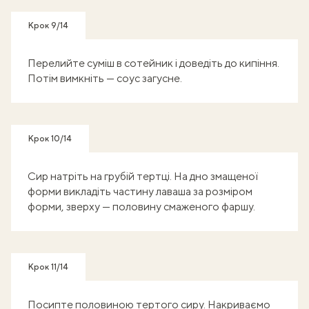
Крок 9/14
Перелийте суміш в сотейник і доведіть до кипіння.
Потім вимкніть — соус загусне.
Крок 10/14
Сир натріть на грубій тертці. На дно змащеної
форми викладіть частину лаваша за розміром
форми, зверху — половину смаженого фаршу.
Крок 11/14
Посипте половиною тертого сиру. Накриваємо