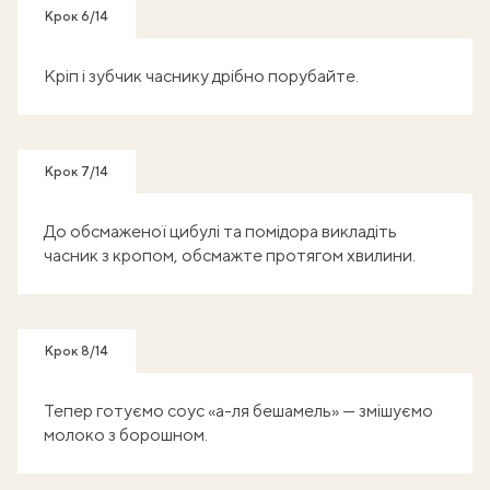
Крок 6/14
Кріп і зубчик часнику дрібно порубайте.
Крок 7/14
До обсмаженої цибулі та помідора викладіть
часник з кропом, обсмажте протягом хвилини.
Крок 8/14
Тепер готуємо соус «а-ля бешамель» — змішуємо
молоко з борошном.