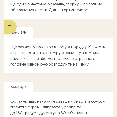
ще однією частиною лаваша, зверху — половину
обсмажених овочів. Далі — тертим сиром.
Крок 12/14
Ще раз чергуємо шари в тому ж порядку. Кількість
шарів залежить від розміру форми — у вас може
вийде їх більше або менше, нічого страшного,
головне рівномірно розподілити начинку.
Крок 13/14
Останній шар накрийте лавашем, змастіть соусом,
посипте сиром. Відправте у розігріту
до 180 градусів духовку на 30-40 хвилин