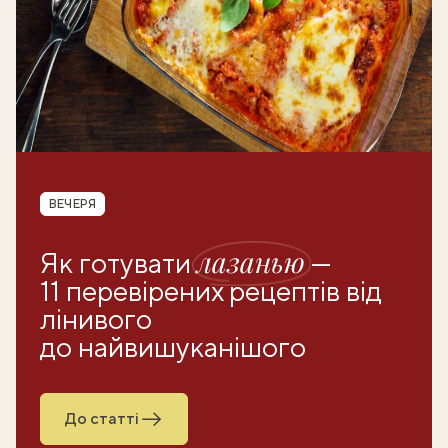
Рубрика
ВЕЧЕРЯ
лазанью
Як готувати
—
11 перевірених рецептів від
лінивого
до найвишуканішого
До статті