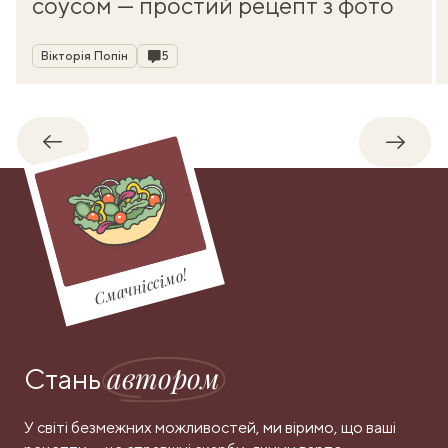
соусом — простий рецепт з фото
Автор
Коментарі
Вікторія Попін
5
Назад
Впере
Смачніссімо!
автором
Стань
У світі безмежних можливостей, ми віримо, що ваші