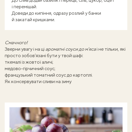
До слив додай базилік і перець, сіль, цукор, оцет
і перемішай.
Доведи до кипіння, одразу розлий у банки
й закатай кришками.
Смачного!
Зверни увагу і на ці
ароматні соуси до м’яса
і не тільки, які
просто зобов’язані бути у твой шафі:
ткемалі із жовтої аличі
;
медово-гірчичний соус
;
французький томатний соус до картоплі
.
Як консервувати сливи на зиму