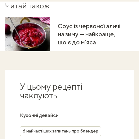
Читай також
Соус із червоної аличі
на зиму — найкраще,
що є до м’яса
У цьому рецепті
чаклують
Кухонні девайси
6 найчастіших запитань про блендер