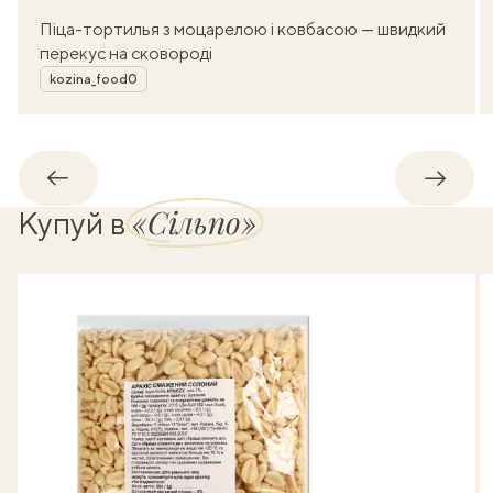
Піца-тортилья з моцарелою і ковбасою — швидкий
перекус на сковороді
Автор
kozina_food0
Назад
Впере
«Сільпо»
Купуй в