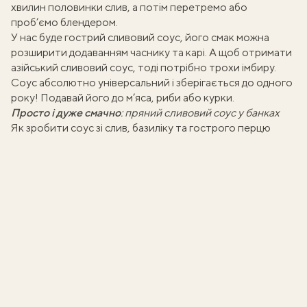
хвилин половинки слив, а потім перетремо або
проб’ємо блендером.
У нас буде гострий сливовий соус, його смак можна
розширити додаванням
часнику та карі
. А щоб отримати
азійський сливовий соус
, тоді потрібно трохи імбиру.
Соус абсолютно універсальний і зберігається до одного
року! Подавай його до м’яса, риби або курки.
Просто і дуже смачно
:
пряний сливовий соус у банках
Як зробити соус зі слив, базиліку та гострого перцю