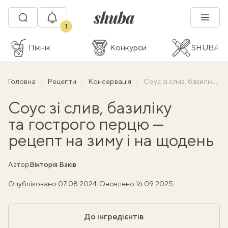
1
Пікнік
Конкурси
SHUBA C
Головна
Рецепти
Консервація
Соус зі слив, базиліку та гострого перцю — рецепт на зиму і на щодень
Соус зі слив, базиліку
та гострого перцю —
рецепт на зиму і на щодень
Автор
Вікторія Ваків
Опубліковано:
07.08.2024
|
Оновлено:
16.09.2025
До інгредієнтів