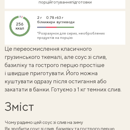
порцій
готування
підготовки
2 г
0.78 г
63 г
білки
жири
вуглеводи
256
ккал
*Розрахунок для сирих, необроблених
продуктів на порцію
Це переосмислення класичного
грузинського ткемалі
, але соус зі слив,
базиліку та гострого перцю простіше
і швидше приготувати. Його можна
куштувати одразу після остигання або
закатати в банки. Готуємо з 1 кг темних слив.
Зміст
Чому радимо цей соус зі слив на зиму
Як зробити соус зі слив, базиліку та гострого перцю