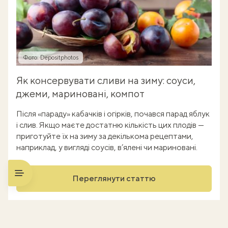
Фото: Depositphotos
Як консервувати сливи на зиму: соуси,
джеми, мариновані, компот
Після «параду» кабачків і огірків, почався парад яблук
і слив. Якщо маєте достатню кількість цих плодів —
приготуйте їх на зиму за декількома рецептами,
наприклад, у вигляді соусів, в’ялені чи мариновані.
Переглянути статтю