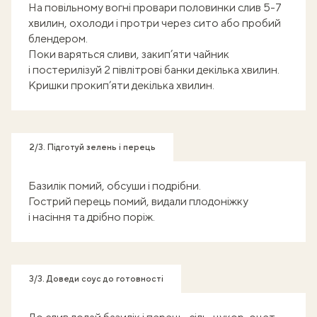
На повільному вогні провари половинки слив 5-7
хвилин, охолоди і протри через сито або пробий
блендером.
Поки варяться сливи, закип’яти чайник
і постерилізуй 2 півлітрові банки декілька хвилин.
Кришки прокип’яти декілька хвилин.
2/3. Підготуй зелень і перець
Базилік помий, обсуши і подрібни.
Гострий перець помий, видали плодоніжку
і насіння та дрібно поріж.
3/3. Доведи соус до готовності