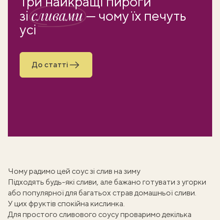
Три найкращі пироги
сливами
зі
— чому їх печуть
усі
До статті
Чому радимо цей соус зі слив на зиму
Підходять будь-які сливи, але бажано готувати з угорки
або популярної для багатьох страв
домашньої сливи
.
У цих фруктів спокійна кислинка.
Для простого
сливового соусу
проваримо декілька