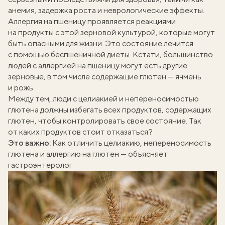
анемия, задержка роста и неврологические эффекты.
Аллергия на пшеницу проявляется реакциями
на продукты с этой зерновой культурой, которые могут
быть опасными для жизни. Это состояние
лечится
с помощью беспшеничной диеты. Кстати, большинство
людей с аллергией на пшеницу могут есть другие
зерновые, в том числе содержащие глютен — ячмень
и рожь.
Между тем, люди с целиакией и непереносимостью
глютена должны избегать всех продуктов, содержащих
глютен, чтобы контролировать свое состояние. Так
от каких продуктов стоит отказаться?
Это важно:
Как отличить целиакию, непереносимость
глютена и аллергию на глютен — объясняет
гастроэнтеролог