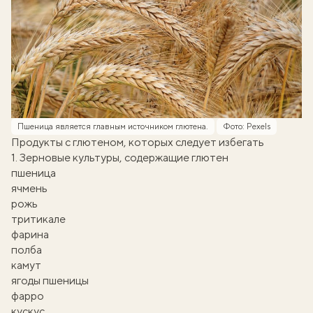
Пшеница является главным источником глютена.
Фото: Pexels
Продукты с глютеном, которых следует избегать
1. Зерновые культуры, содержащие глютен
пшеница
ячмень
рожь
тритикале
фарина
полба
камут
ягоды пшеницы
фарро
кускус