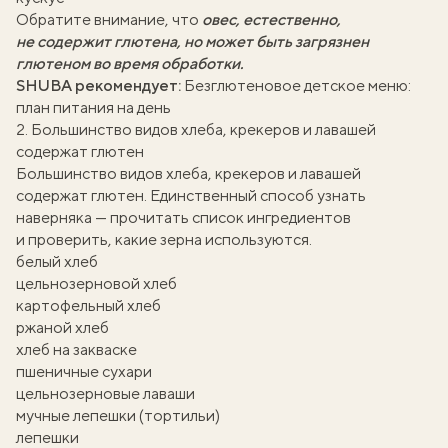
Обратите внимание, что
овес, естественно,
не содержит глютена, но может быть загрязнен
глютеном во время обработки.
SHUBA рекомендует:
Безглютеновое детское меню:
план питания на день
2. Большинство видов хлеба, крекеров и лавашей
содержат глютен
Большинство видов хлеба, крекеров и лавашей
содержат глютен. Единственный способ узнать
наверняка — прочитать список ингредиентов
и проверить, какие зерна используются.
белый хлеб
цельнозерновой хлеб
картофельный хлеб
ржаной хлеб
хлеб на закваске
пшеничные сухари
цельнозерновые лаваши
мучные лепешки (тортильи)
лепешки