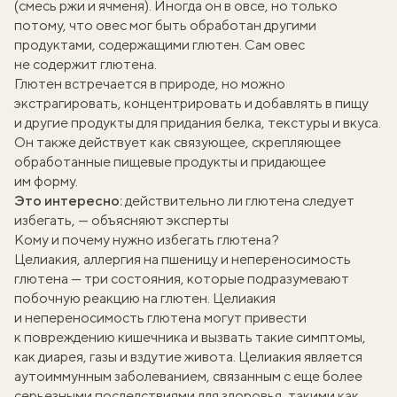
(смесь ржи и ячменя). Иногда он в овсе, но только
потому, что овес мог быть обработан другими
продуктами, содержащими глютен. Сам овес
не содержит глютена.
Глютен
встречается
в природе, но можно
экстрагировать, концентрировать и добавлять в пищу
и другие продукты для придания белка, текстуры и вкуса.
Он также действует как связующее, скрепляющее
обработанные пищевые продукты и придающее
им форму.
Это интересно:
действительно ли глютена следует
избегать, — объясняют эксперты
Кому и почему нужно избегать глютена?
Целиакия, аллергия на пшеницу и непереносимость
глютена — три состояния, которые подразумевают
побочную реакцию на глютен. Целиакия
и непереносимость глютена могут привести
к повреждению кишечника и вызвать такие симптомы,
как диарея, газы и вздутие живота. Целиакия является
аутоиммунным заболеванием,
связанным
с еще более
серьезными последствиями для здоровья, такими как