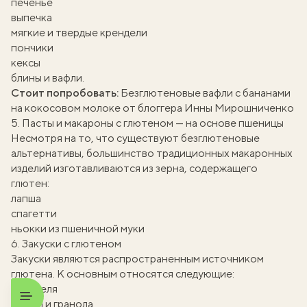
печенье
выпечка
мягкие и твердые крендели
пончики
кексы
блины и вафли.
Стоит попробовать:
Безглютеновые вафли с бананами
на кокосовом молоке от блоггера Инны Мирошниченко
5. Пасты и макароны с глютеном — на основе пшеницы
Несмотря на то, что существуют безглютеновые
альтернативы, большинство традиционных макаронных
изделий изготавливаются из зерна, содержащего
глютен:
лапша
спагетти
ньокки из пшеничной муки
6. Закуски с глютеном
Закуски являются распространенным источником
глютена. К основным относятся следующие:
кренделя
мюсли и гранола