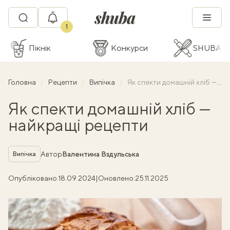
1
Пікнік
Конкурси
SHUBA C
Головна
Рецепти
Випічка
Як спекти домашній хліб — найкращі рецепти
Як спекти домашній хліб —
найкращі рецепти
Рубрика
Автор
Валентина Вздульська
Випічка
Опубліковано:
18.09.2024
|
Оновлено:
25.11.2025