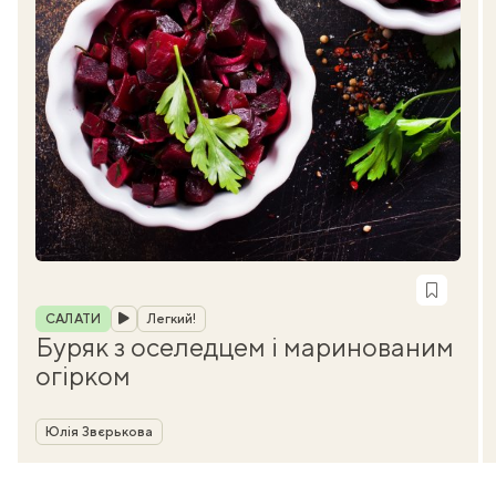
Рубрика
САЛАТИ
Легкий!
Буряк з оселедцем і маринованим
огірком
Автор
Юлія Звєрькова