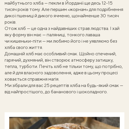
майбутнього хліба — пекли в Йорданії ще десь 12-15
тисяч років тому. Але першим «
жорнам
» для подрібнення
дикої пшениці й дикого ячменю, щонайменше 30 тисяч
років.
Отож хліб — це одна з найдавніших страв людства. І хай
яку форму він має —
паляниці
, тонкого лаваша
чи кишеньки-піти — ми любимо його і не уявляємо без
хліба свого життя.
Домашній хліб
має особливий смак. Щойно спечений,
гарячий, духмяний, він створює атмосферу затишку,
тепла, турботи. Печіть хліб не тільки тому, що потрібно,
але й для власного задоволення, адже в цьому процесі
ховається справжня магія.
Ми зібрали для вас 25 рецептів хліба на будь-який смак —
від найпростішого, до бананового і шоколадного.