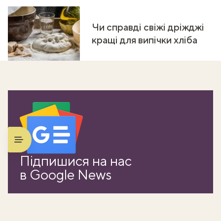
Чи справді свіжі дріжджі
кращі для випічки хліба
ати
Підпишися на нас
k
в Google News
m