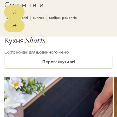
Смачні теги
домашній хліб
випічка
добірки рецептів
Shorts
Кухня
Експрес-ідеї для щоденного меню
Переглянути всі