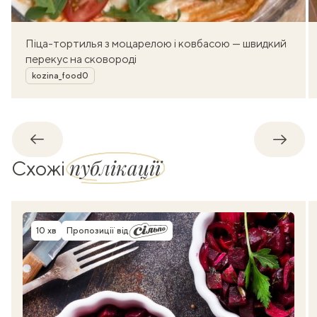
Піца-тортилья з моцарелою і ковбасою — швидкий
перекус на сковороді
Автор
kozina_food0
Назад
Впере
публікації
Схожі
10 хв
Пропозиції від
Час приготування