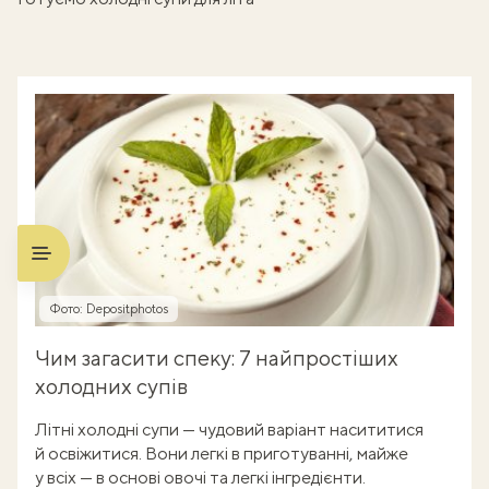
Фото: Depositphotos
Чим загасити спеку: 7 найпростіших
холодних супів
Літні холодні супи — чудовий варіант насититися
й освіжитися. Вони легкі в приготуванні, майже
у всіх — в основі овочі та легкі інгредієнти.