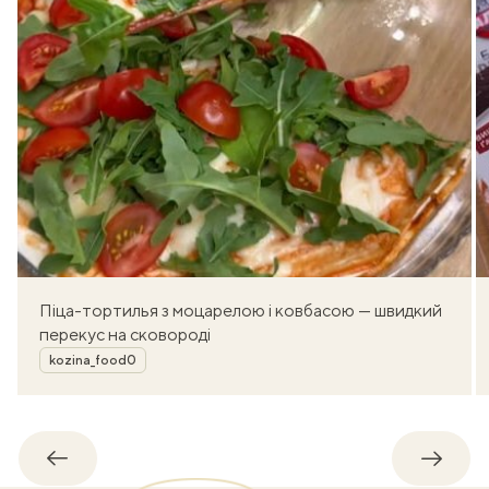
Піца-тортилья з моцарелою і ковбасою — швидкий
перекус на сковороді
Автор
kozina_food0
Назад
Впере