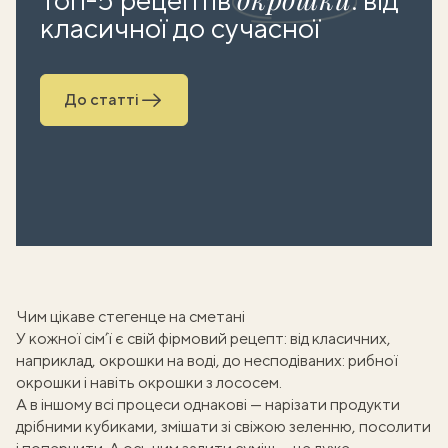
класичної до сучасної
До статті
Чим цікаве стегенце на сметані
У кожної сім’ї є свій фірмовий рецепт: від класичних,
наприклад,
окрошки на воді
, до несподіваних:
рибної
окрошки
і навіть
окрошки з лососем
.
А в іншому всі процеси однакові — нарізати продукти
дрібними кубиками, змішати зі свіжою зеленню, посолити