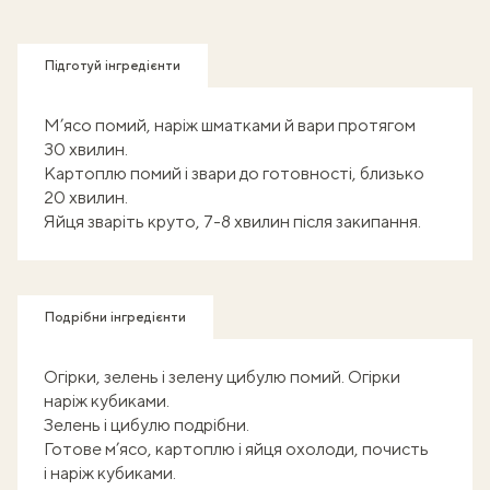
Підготуй інгредієнти
М’ясо помий, наріж шматками й вари протягом
30 хвилин.
Картоплю помий і звари до готовності, близько
20 хвилин.
Яйця зваріть круто, 7-8 хвилин після закипання.
Подрібни інгредієнти
Огірки, зелень і зелену цибулю помий. Огірки
наріж кубиками.
Зелень і цибулю подрібни.
Готове м’ясо, картоплю і яйця охолоди, почисть
і наріж кубиками.