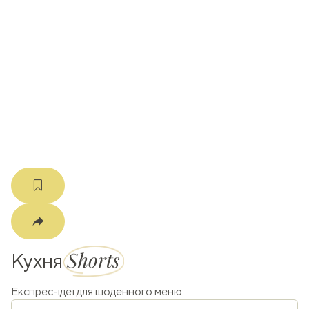
ати
k
m
Shorts
Кухня
Експрес-ідеї для щоденного меню