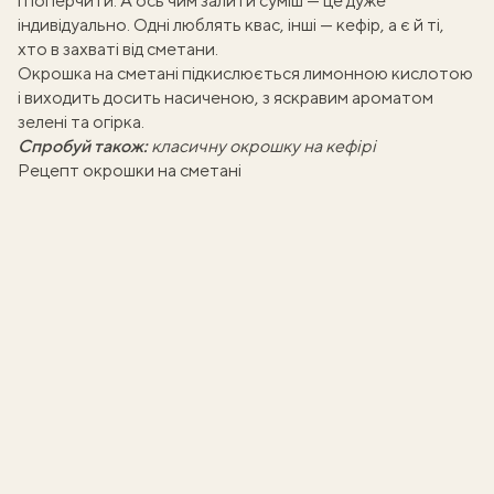
і поперчити. А ось чим залити суміш — це дуже
індивідуально. Одні люблять квас, інші — кефір, а є й ті,
хто в захваті від сметани.
Окрошка на сметані підкислюється лимонною кислотою
і виходить досить насиченою, з яскравим ароматом
зелені та огірка.
Спробуй також:
класичну окрошку на кефірі
Рецепт окрошки на сметані