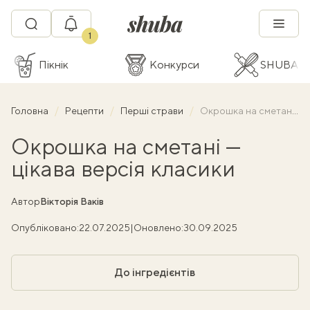
1
Пікнік
Конкурси
SHUBA C
Головна
Рецепти
Перші страви
Окрошка на сметані — цікава версія класики
Окрошка на сметані —
цікава версія класики
Автор
Вікторія Ваків
Опубліковано:
22.07.2025
|
Оновлено:
30.09.2025
До інгредієнтів