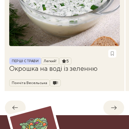
Рубрика
Рейтинг
5
ПЕРШІ СТРАВИ
Легкий!
Окрошка на воді із зеленню
Автор
Коментарі
Пончіта Весельська
1
Назад
Впере