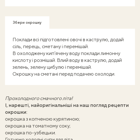
Збери окрошку
Поклади всі підготовлені овочі в каструлю, додай
сіль, перець, сметану і перемішай.
В охолоджену кип’ячену воду поклади лимонну
кислоту і розмішай. Влий воду в каструлю, додай
зелень, зелену цибулю і перемішай.
Окрошку на сметані перед подачею охолоди.
Прохолодного смачного літа!
І, нарешті, найоригінальніші на наш погляд рецепти
окрошки:
окрошка з копченою курятиною
;
окрошка на томатному соку
;
окрошка по-узбецьки
.
Готуємо холодні супи для літа