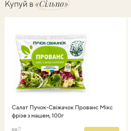
«Сільпо»
Купуй в
Салат Пучок-Свіжачок Прованс Мікс
фрізе з машем, 100г
99
59