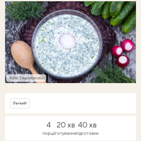
Фото: Depositphotos
Легкий!
4
20 хв
40 хв
порції
готування
підготовки