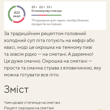
25 г
22 г
33 г
білки
жири
вуглеводи
422
ккал
*Розрахунок для сирих, необроблених
продуктів на порцію
За традиційним рецептом головний
холодний суп літа готують на кефірі або
квасі, іноді це
окрошка на темному пиві
та зовсім рідко — на сметані. А даремно!
Це дуже смачно. Окрошка на сметані —
проста та смачна страва з яловичиною, яку
можна готувати все літо.
Зміст
Чим цікаве стегенце на сметані
Рецепт окрошки на сметані