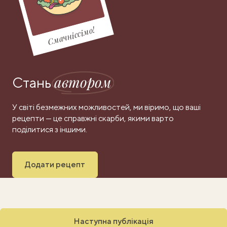
Смачніссімо!
автором
Стань
У світі безмежних можливостей, ми віримо, що ваші
рецепти — це справжні скарби, якими варто
поділитися з іншими.
Додати рецепт
Наступна публікація