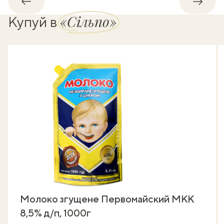
Назад
Впере
«Сільпо»
Купуй в
Молоко згущене Первомайский МКК
8,5% д/п, 1000г