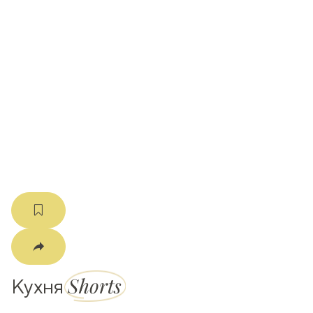
ати
k
m
Shorts
Кухня