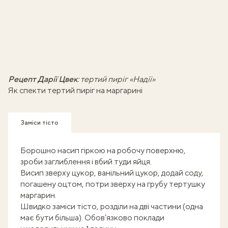
Рецепт Дарії Цвек
:
тертий пиріг «Надії»
Як спекти тертий пиріг на маргарині
Заміси тісто
Борошно насип гіркою на робочу поверхню,
зроби заглиблення і вбий туди яйця.
Висип зверху цукор, ванільний цукор, додай соду,
погашену оцтом, потри зверху на грубу тертушку
маргарин.
Швидко заміси тісто, розділи на дві частини (одна
має бути більша). Обов’язково поклади