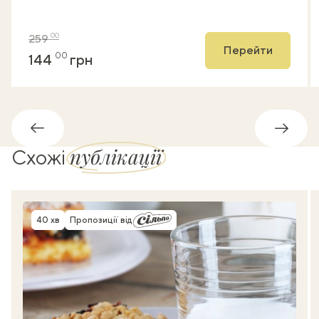
00
259
Перейти
00
144
грн
Назад
Впере
публікації
Схожі
40 хв
Пропозиції від
Час приготування