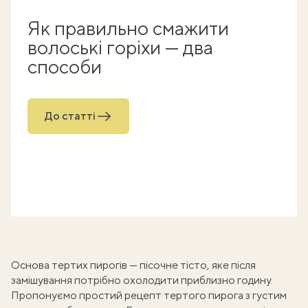
Як правильно смажити
волоські горіхи — два
способи
До статті
Основа тертих пирогів —
пісочне тісто
, яке після
замішування потрібно охолодити приблизно годину.
Пропонуємо
простий рецепт тертого пирога
з густим