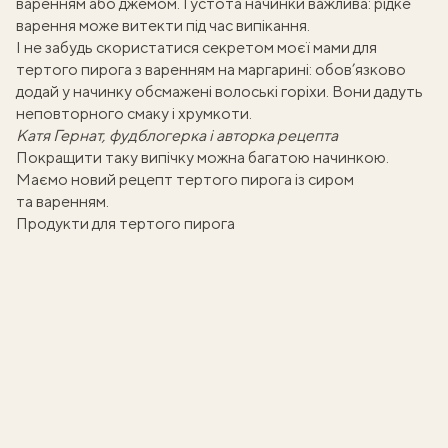
варенням або джемом. Густота начинки важлива: рідке
варення може витекти під час випікання.
І не забудь скористатися секретом моєї мами для
тертого пирога з варенням на маргарині
: обов’язково
додай у начинку обсмажені
волоські горіхи
. Вони дадуть
неповторного смаку і хрумкоти.
Катя Гернат
, фудблогерка і авторка рецепта
Покращити таку випічку можна багатою начинкою.
Маємо новий рецепт
тертого пирога із сиром
та варенням
.
Продукти для тертого пирога