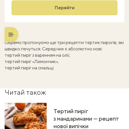
Перейти
Окремо пропонуємо ще три рецепти тертих пирогів, які
швидко печуться. Серед них є абсолютно нові:
тертий пиріг з варенням на олії
;
тертий пиріг «Лимончик»
;
тертий пиріг на смальці
.
Читай також
Тертий пиріг
з мандаринами — рецепт
нової випічки