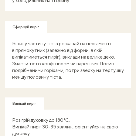
у холодильник на 1 годину.
Сформуй пиріг
Більшу частину тіста розкачай на пергаменті
в прямокутник (залежно від форми, в якій
випікатиметься пиріг), виклади на велике деко.
Змасти тісто конфітюром чи варенням. Посип
подрібненими горіхами, потри зверху на тертушку
меншу половину тіста.
Випікай пиріг
Розігрій духовку до 180°С.
Випікай пиріг 30-35 хвилин, орієнтуйся на свою
духовку.