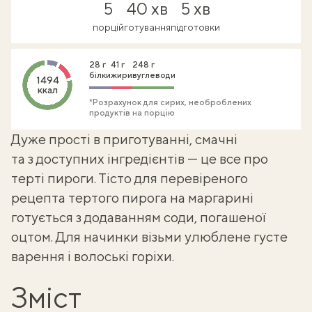
5
40 хв
5 хв
порцій
готування
підготовки
28 г
41 г
248 г
білки
жири
вуглеводи
1494
ккал
*Розрахунок для сирих, необроблених
продуктів на порцію
Дуже прості в приготуванні, смачні
та з доступних інгредієнтів — це все про
терті пироги
. Тісто для перевіреного
рецепта тертого пирога на маргарині
готується з додаванням соди, погашеної
оцтом. Для начинки візьми улюблене густе
варення і волоські горіхи.
Зміст