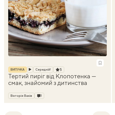
Рубрика
Рейтинг
5
ВИПІЧКА
Середній!
Тертий пиріг від Клопотенка —
смак, знайомий з дитинства
Автор
Коментарі
Вікторія Ваків
1