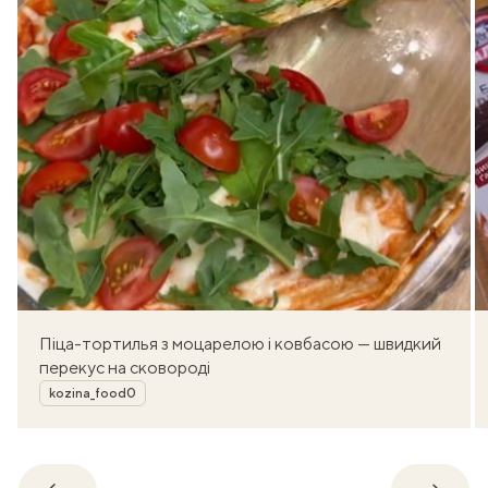
Піца-тортилья з моцарелою і ковбасою — швидкий
перекус на сковороді
Автор
kozina_food0