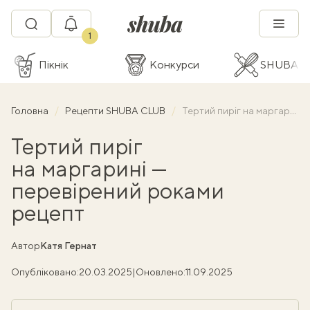
1
Пікнік
Конкурси
SHUBA C
Головна
Рецепти SHUBA CLUB
Тертий пиріг на маргарині — перевірений роками рецепт
Тертий пиріг
на маргарині —
перевірений роками
рецепт
Автор
Катя Гернат
Опубліковано:
20.03.2025
|
Оновлено:
11.09.2025