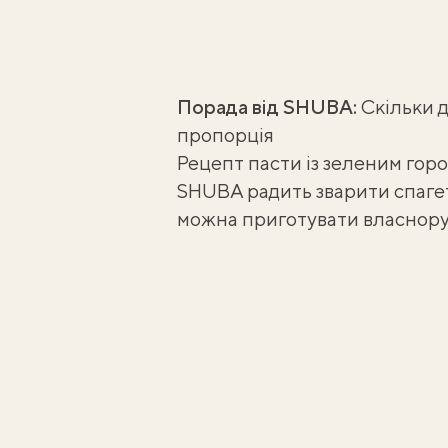
Порада від SHUBA:
Скільки д
пропорція
Рецепт пасти із зеленим гор
SHUBA радить зварити спагеті
можна
приготувати власнор