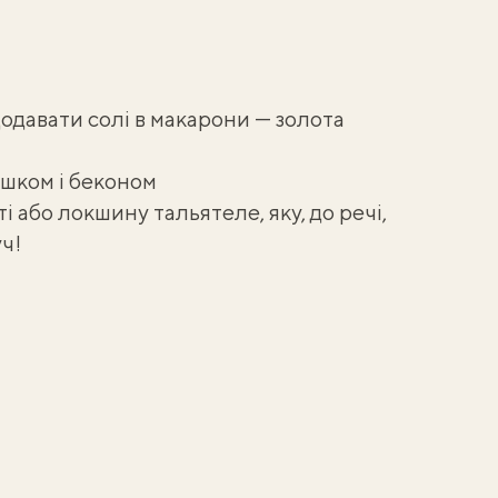
одавати солі в макарони — золота
ошком і беконом
 або локшину тальятеле, яку, до речі,
уч
!