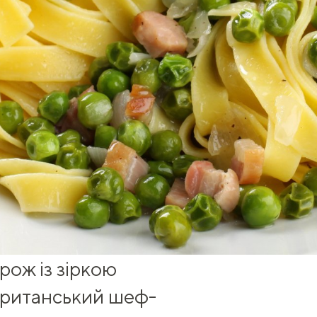
ож із зіркою
 британський
шеф-