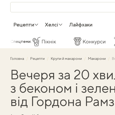
Рецепти
Хелсі
Лайфхаки
Пікнік
Конкурси
Спецтеми:
Головна
Рецепти
Крупи й макарони
Макарони
В
Вечеря за 20 хви
з беконом і зел
від Гордона Рамз