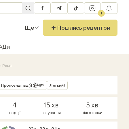
facebook
telegram
tiktok
instagram
RU
1
Ще
Поділись рецептом
БАДи
а Рамзі
Пропозиції від
Легкий!
4
15 хв
5 хв
порції
готування
підготовки
22 г
32 г
94 г