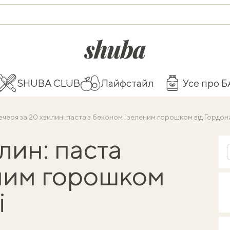
shuba.life
SHUBA CLUB
Лайфстайл
Усе про 
ечеря за 20 хвилин: паста з беконом і зеленим горошком від Гордон
лин: паста
еним горошком
і