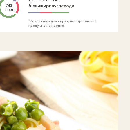
білки
жири
вуглеводи
743
ккал
*Розрахунок для сирих, необроблених
продуктів на порцію