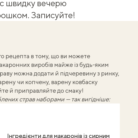
ас швидку вечерю
орошком. Записуйте!
о рецепта в тому, що ви можете
акаронних виробів
майже із будь-яким
траву можна додати й підчеревину з ринку,
варену чи копчену, варену ковбаску
йте й приправляйте до смаку!
лених страв наборами — так вигідніше:
Інгредієнти для макаронів із сирним