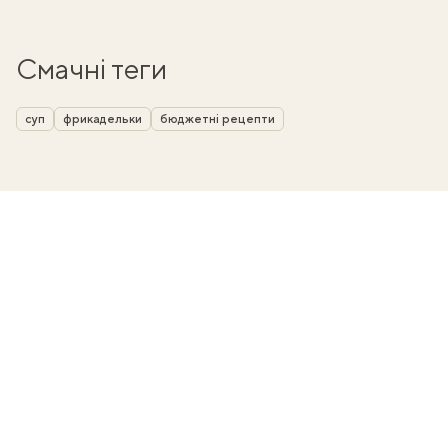
Смачні теги
суп
фрикадельки
бюджетні рецепти
ати
k