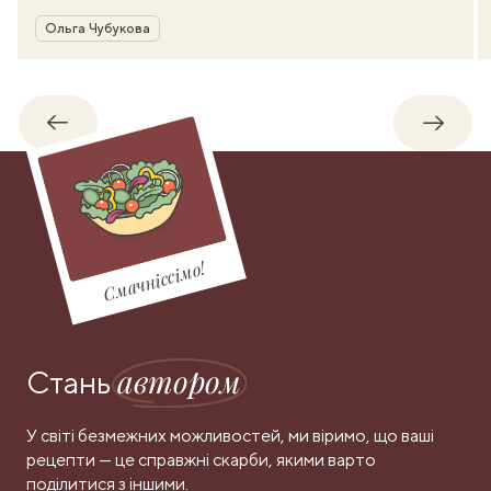
Автор
Ольга Чубукова
Назад
Впере
Смачніссімо!
автором
Стань
У світі безмежних можливостей, ми віримо, що ваші
рецепти — це справжні скарби, якими варто
поділитися з іншими.