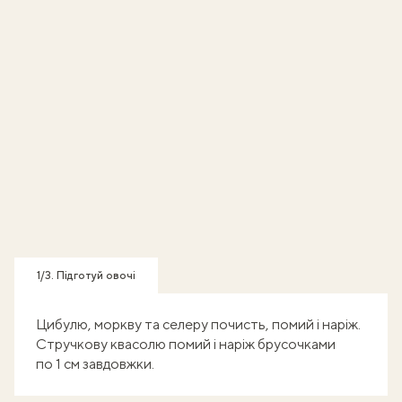
1/3. Підготуй овочі
Цибулю, моркву та селеру почисть, помий і наріж.
Стручкову квасолю помий і наріж брусочками
по 1 см завдовжки.