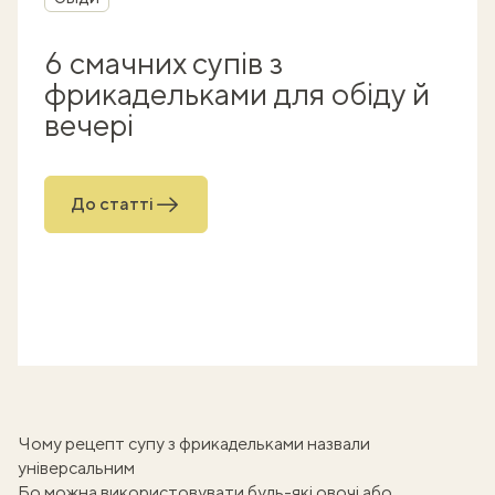
6 смачних супів з
фрикадельками для обіду й
вечері
До статті
Чому рецепт супу з фрикадельками назвали
універсальним
Бо можна використовувати будь-які овочі або