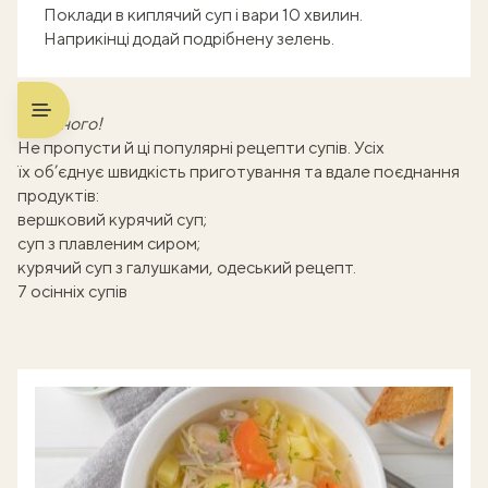
Поклади в киплячий суп і вари 10 хвилин.
Наприкінці додай подрібнену зелень.
Смачного!
Не пропусти й ці популярні рецепти супів. Усіх
їх об’єднує швидкість приготування та вдале поєднання
продуктів:
вершковий курячий суп
;
суп з плавленим сиром
;
курячий суп з галушками
, одеський рецепт.
7 осінніх супів