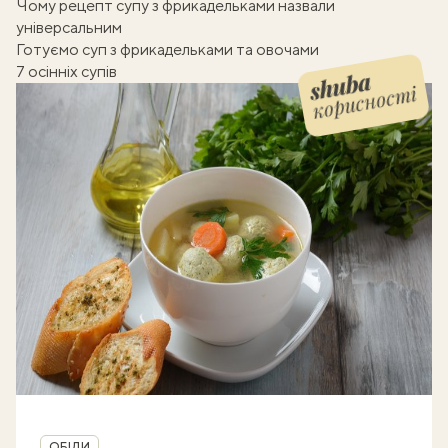
Чому рецепт супу з фрикадельками назвали
універсальним
Готуємо суп з фрикадельками та овочами
7 осінніх супів
корисності
Shuba корисності
Рубрика
ОБІДИ