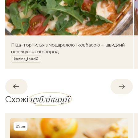
Піца-тортилья з моцарелою і ковбасою — швидкий
перекус на сковороді
Автор
kozina_food0
Назад
Впере
публікації
Схожі
25 хв
Час приготування