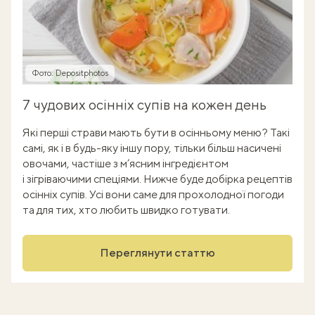
Фото: Depositphotos
7 чудових осінніх супів на кожен день
Які перші страви мають бути в осінньому меню? Такі
самі, як і в будь-яку іншу пору, тільки більш насичені
овочами, частіше з м’ясним інгредієнтом
і зігріваючими спеціями. Нижче буде добірка рецептів
осінніх супів. Усі вони саме для прохолодної погоди
та для тих, хто любить швидко готувати.
Переглянути статтю