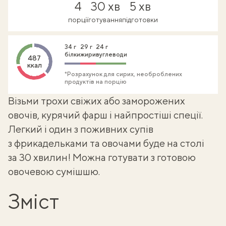
4
30 хв
5 хв
порції
готування
підготовки
34 г
29 г
24 г
білки
жири
вуглеводи
487
ккал
*Розрахунок для сирих, необроблених
продуктів на порцію
Візьми трохи свіжих або заморожених
овочів, курячий фарш і найпростіші спеції.
Легкий і один з поживних
супів
з фрикадельками
та овочами буде на столі
за 30 хвилин! Можна готувати з готовою
овочевою сумішшю.
Зміст