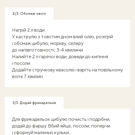
2/3. Обсмаж овочі
Нагрій 2 л води.
У каструлю з товстим дном влий олію, розігрій
і обсмаж цибулю, моркву, селеру
до напівготовності, 3-4 хвилини.
Налийте 2 л гарячої води, доведи до кипіння
і посоли.
Додайте стручкову квасолю і варіть на повільному
вогні 7 хвилин.
3/3. Додай фрикадельки
Для фрикадельок цибулю почисть і подрібни,
додай до фаршу. Вбий яйце, посоли, поперчи
і сформуй маленькі кульки.