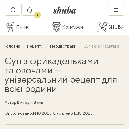
1
Пікнік
Конкурси
SHUBA C
Головна
Рецепти
Перші страви
Суп з фрикадельками та овочами — універсальний рецепт для всієї родини
Суп з фрикадельками
та овочами —
універсальний рецепт для
всієї родини
Автор
Вікторія Ваків
Опубліковано:
14.10.2023
|
Оновлено:
13.10.2025