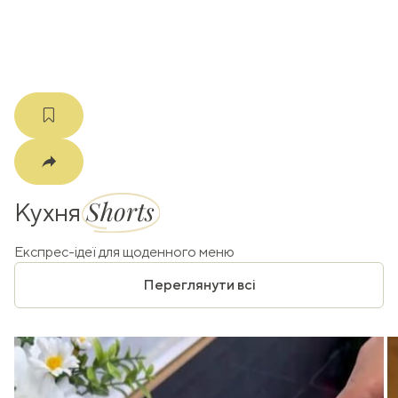
m
Shorts
Кухня
Експрес-ідеї для щоденного меню
Переглянути всі