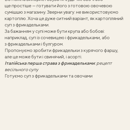
ще простіше — готувати його з готовою овочевою
сумішшю з магазину. Зверни увагу: не використовуємо
картоплю. Хоча це дуже ситний варіант, як
картопляний
суп з фрикадельками
.
За бажанням у супі може бути крупа або бобові:
наприклад,
суп із сочевицею і фрикадельками
, або
з фрикадельками і булгуром
.
Пропонуємо зробити
фрикадельки з курячого фаршу
,
але це може бути і свинячий, і асорті.
Італійська перша страва з фрикадельками
:
рецепт
весільного супу
Готуємо суп з фрикадельками та овочами