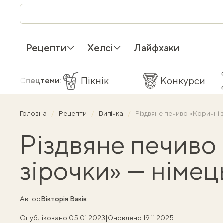
Рецепти
Хелсі
Лайфхаки
Пікнік
Конкурси
Спецтеми:
Головна
Рецепти
Випічка
Різдвяне печиво «Коричні 
Різдвяне печиво
зірочки» — німе
Автор
Вікторія Ваків
Опубліковано:
05.01.2023
|
Оновлено:
19.11.2025