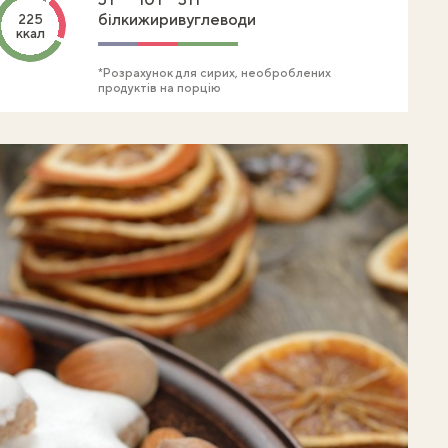
білки
жири
вуглеводи
225
ккал
*Розрахунок для сирих, необроблених
продуктів на порцію