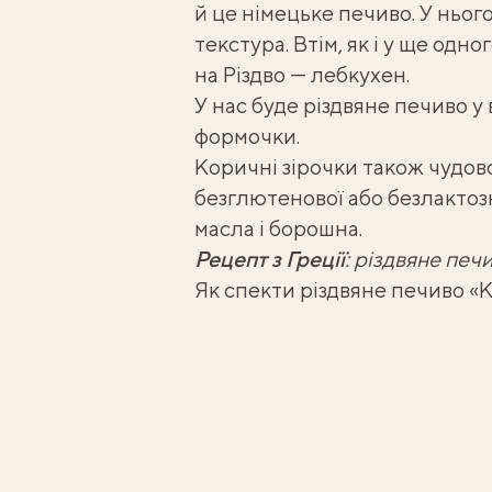
й це німецьке печиво. У ньог
текстура. Втім, як і у ще одн
на Різдво —
лебкухен
.
У нас буде
різдвяне печиво у 
формочки.
Коричні зірочки також чудово
безглютенової або безлактозн
масла і борошна.
Рецепт з Греції
:
різдвяне печ
Як спекти різдвяне печиво «