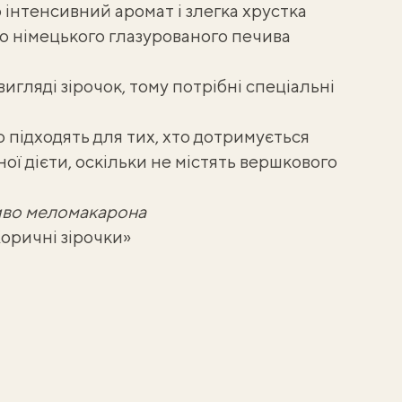
о інтенсивний аромат і злегка хрустка
ого німецького глазурованого печива
вигляді зірочок
, тому потрібні спеціальні
 підходять для тих, хто дотримується
ої дієти, оскільки не містять вершкового
иво меломакарона
Коричні зірочки»