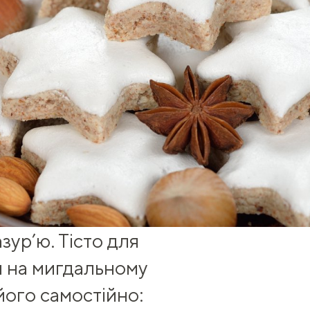
азур’ю
. Тісто для
я на мигдальному
ого самостійно: