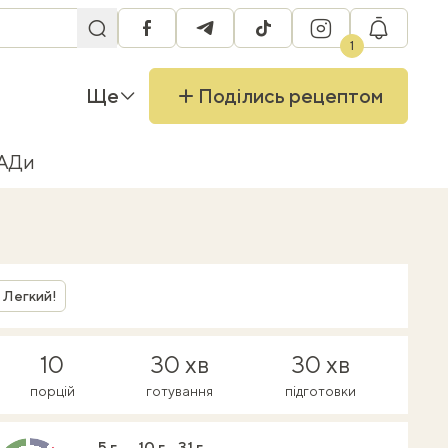
facebook
telegram
tiktok
instagram
RU
1
Ще
Поділись рецептом
БАДи
Легкий!
10
30 хв
30 хв
порцій
готування
підготовки
5 г
10 г
31 г