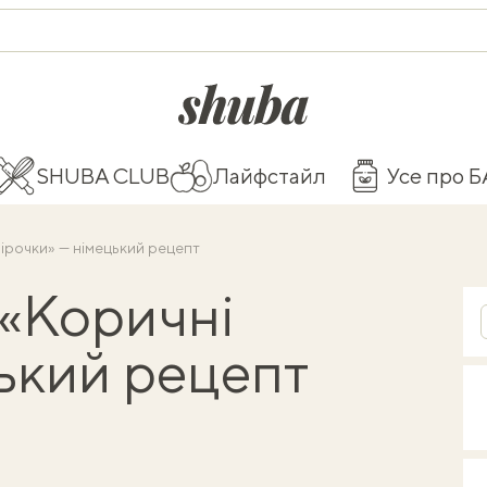
shuba.life
SHUBA CLUB
Лайфстайл
Усе про 
зірочки» — німецький рецепт
 «Коричні
цький рецепт