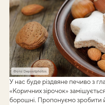
Фото: Depositphotos
У нас буде
різдвяне печиво з гл
«Коричних зірочок» замішуєтьс
борошні. Пропонуємо зробити й