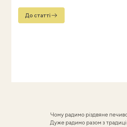
До статті
Чому радимо різдвяне печиво
Дуже радимо разом з
традиц