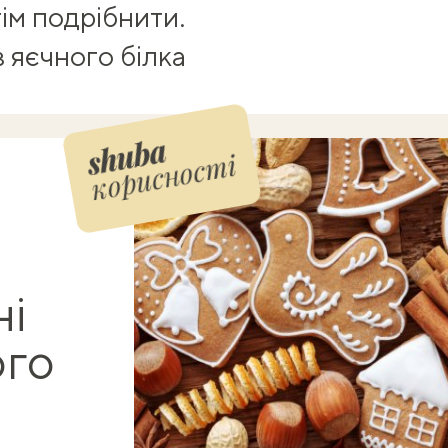
тім подрібнити.
 яєчного білка
корисності
ні
ого