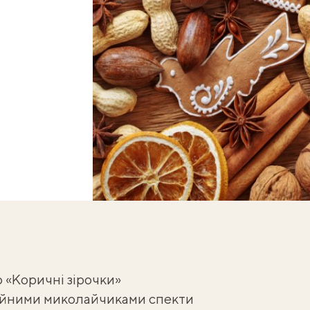
 «Коричні зірочки»
ійними миколайчиками
спекти