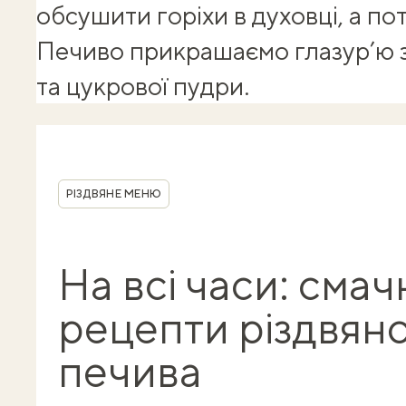
обсушити горіхи в духовці, а по
Печиво прикрашаємо глазур’ю з
та цукрової пудри.
Shuba корисності
Рубрика
РІЗДВЯНЕ МЕНЮ
На всі часи: смач
рецепти різдвян
печива