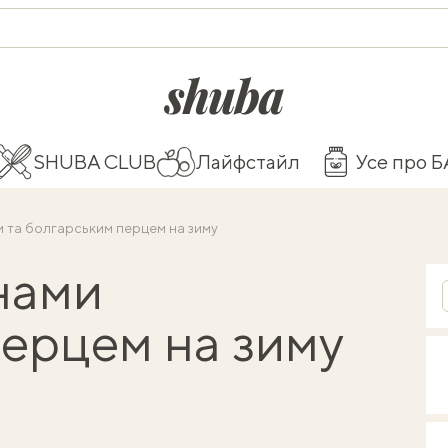
shuba.life
SHUBA CLUB
Лайфстайл
Усе про 
 та болгарським перцем на зиму
нами
перцем на зиму