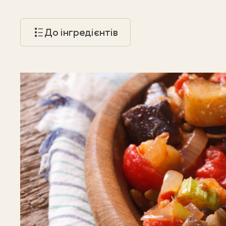
До інгредієнтів