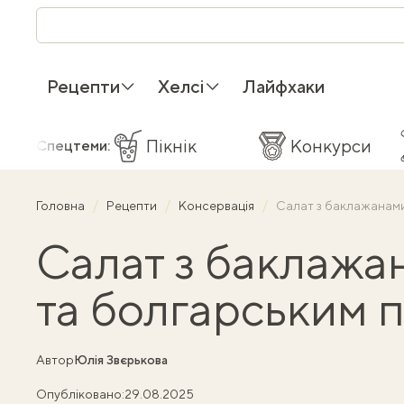
Рецепти
Хелсі
Лайфхаки
Пікнік
Конкурси
Спецтеми:
Головна
Рецепти
Консервація
Салат з баклажанами
Салат з баклажа
та болгарським 
Автор
Юлія Звєрькова
Опубліковано:
29.08.2025