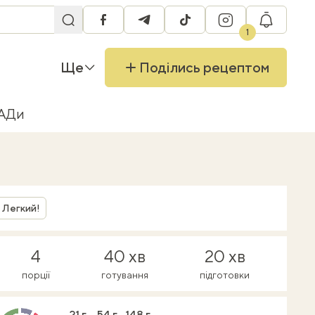
facebook
telegram
tiktok
instagram
RU
1
Ще
Поділись рецептом
БАДи
Легкий!
4
40 хв
20 хв
порції
готування
підготовки
21 г
54 г
148 г