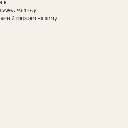
нів
.
ажани на зиму
ами й перцем на зиму