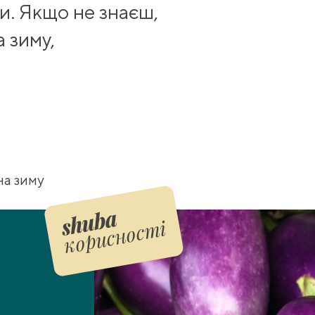
ки. Якщо не знаєш,
а зиму
,
на зиму
корисності