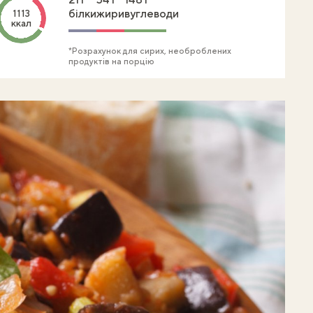
білки
жири
вуглеводи
1113
ккал
*Розрахунок для сирих, необроблених
продуктів на порцію