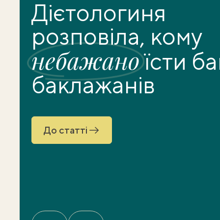
Дієтологиня
розповіла, кому
небажано
їсти ба
баклажанів
До статті