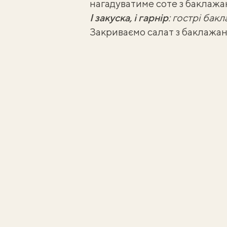
нагадуватиме
соте з баклажа
І закуска, і гарнір
:
гострі бакл
Закриваємо салат з баклажан