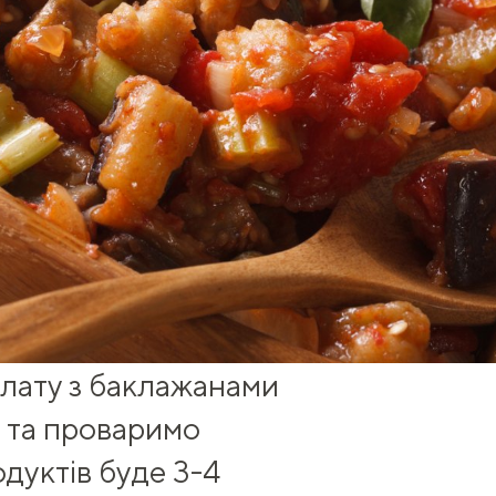
алату з баклажанами
і та проваримо
одуктів буде 3-4