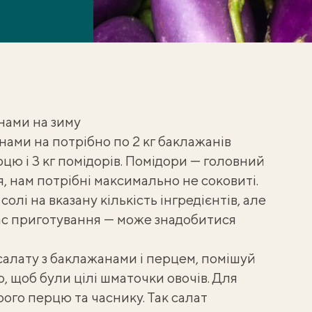
нами на зиму
анами
на потрібно по 2 кг баклажанів
рцю і 3 кг помідорів. Помідори — головний
я
, нам потрібні максимально не соковиті.
лі на вказану кількість інгредієнтів, але
ас приготування — може знадобитися
салату з баклажанами і перцем
, помішуй
, щоб були цілі шматочки овочів. Для
ого перцю та часнику. Так салат