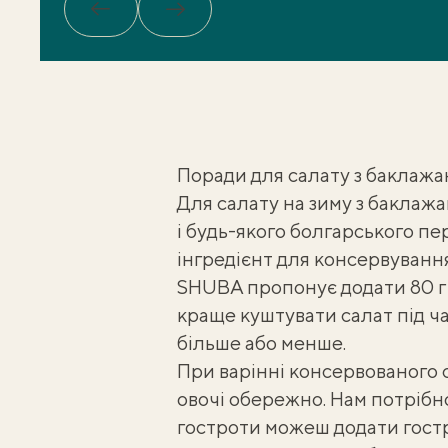
Назад
Вперед
Поради для салату з баклажа
Для
салату на зиму з баклаж
і будь-якого болгарського пе
інгредієнт для консервуванн
SHUBA пропонує додати 80 г со
краще куштувати салат під ч
більше або менше.
При варінні
консервованого 
овочі обережно. Нам потрібно
гостроти можеш додати гостр