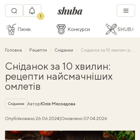
1
Пікнік
Конкурси
SHUBA C
Головна
Рецепти
Сніданки
Сніданок за 10 хвилин: рецепти найсмачніших омлетів
Сніданок за 10 хвилин:
рецепти найсмачніших
омлетів
Рубрика
Автор
Юлія Мясоєдова
Сніданки
Опубліковано:
26.06.2024
|
Оновлено:
07.04.2026