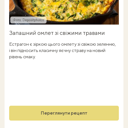
Фото: Depositphotos
Запашний омлет зі свіжими травами
Естрагон є зіркою цього омлету зі свіжою зеленню,
і він підносить класичну яєчну страву на новий
рівень смаку.
Переглянути рецепт