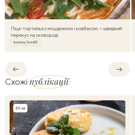
Піца-тортилья з моцарелою і ковбасою — швидкий
перекус на сковороді
Автор
kozina_food0
Назад
Впере
публікації
Схожі
20 хв
Час приготування