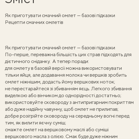
Як приготувати смачний омлет — базові підказки
Рецепти смачних омлетів
Як приготувати смачний омлет — базові підказки
По-перше, переважна більшість цих страв підходять для
дієтичного сніданку
. А тепер поради:
для омлету в базовій версії можна використовувати
тільки яйця, але додавання молока чи вершків зробить
омлет ніжнішим, додасть йому вершкових ноток;
не перестарайтеся зі збиванням яєць. Легкого збивання
виделкою або вінчиком до однорідності достатньо;
використовуйте сковороду з антипригарним покриттям
або дуже надійну
чавунну
, щоб омлет не прилипав;
добре розігрійте сковороду на середньому вогні перед
тим, як вилити яєчну суміш;
смажте омлет на вершковому маслі або суміші
вершкового масла з олією. Смак буде дуже ніжним