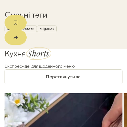
Смачні теги
яєчні та омлети
сніданок
Shorts
Кухня
Експрес-ідеї для щоденного меню
Переглянути всі