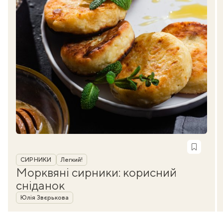
Рубрика
СИРНИКИ
Легкий!
Морквяні сирники: корисний
сніданок
Автор
Юлія Звєрькова