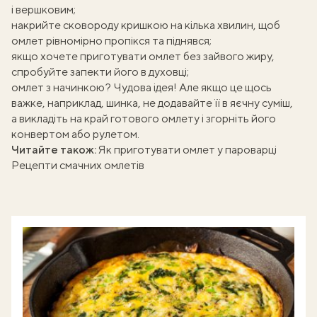
і вершковим;
накрийте сковороду кришкою на кілька хвилин, щоб
омлет рівномірно пропікся та піднявся;
якщо хочете приготувати омлет без зайвого жиру,
спробуйте запекти його в духовці;
омлет з начинкою? Чудова ідея! Але якщо це щось
важке, наприклад, шинка, не додавайте її в яєчну суміш,
а викладіть на край готового омлету і згорніть його
конвертом або рулетом.
Читайте також:
Як приготувати омлет у пароварці
Рецепти смачних омлетів