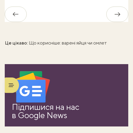
Назад
Впере
Це цікаво:
Що корисніше: варені яйця чи омлет
ати
Підпишися на нас
k
в Google News
m