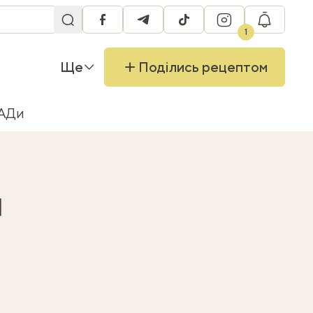
facebook
telegram
tiktok
instagram
RU
1
Ще
Поділись рецептом
БАДи
н