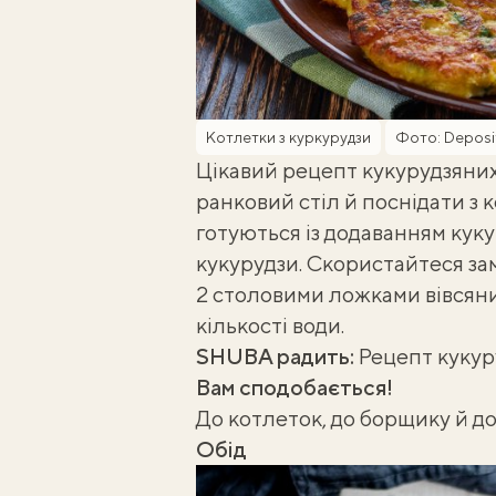
Котлетки з куркурудзи
Фото: Deposi
Цікавий рецепт кукурудзяни
ранковий стіл й поснідати з
готуються із додаванням кук
кукурудзи. Скористайтеся замі
2 столовими ложками вівсяни
кількості води.
SHUBA радить:
Рецепт кукур
Вам сподобається!
До котлеток, до борщику й д
Обід