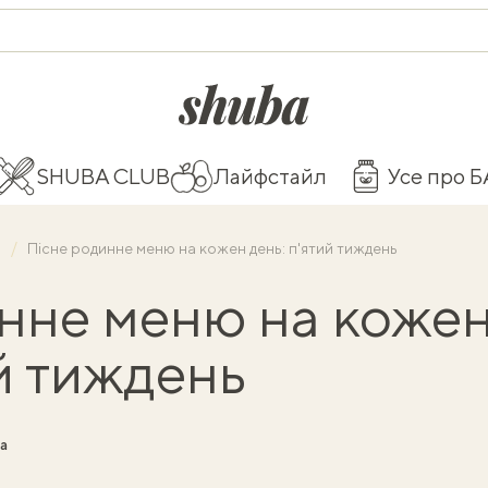
shuba.life
SHUBA CLUB
Лайфстайл
Усе про 
и
Пісне родинне меню на кожен день: п'ятий тиждень
нне меню на коже
ий тиждень
а