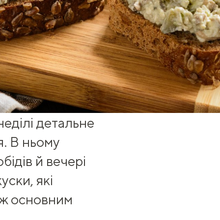
еділі детальне
. В ньому
бідів й вечері
уски, які
іж основним