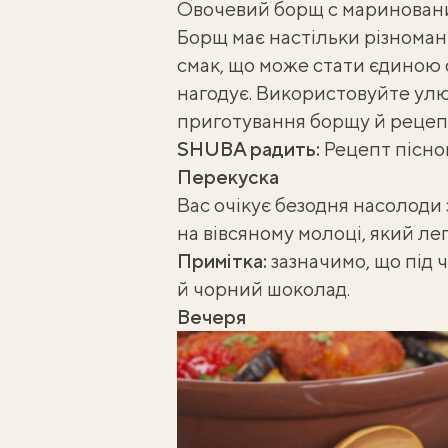
Овочевий борщ с мариновани
Борщ має настільки різномані
смак, що може стати єдиною 
нагодує. Використовуйте ул
приготування борщу й
рецеп
SHUBA радить:
Рецепт пісно
Перекуска
Вас очікує безодня насолоди
на вівсяному молоці, який ле
Примітка:
зазначимо, що під 
й чорний шоколад.
Вечеря