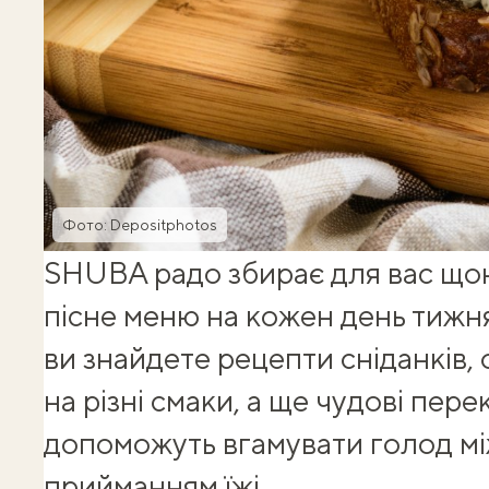
Фото: Depositphotos
SHUBA радо збирає для вас щон
пісне меню на кожен день тижня
ви знайдете рецепти сніданків, о
на різні смаки, а ще чудові перек
допоможуть вгамувати голод м
прийманням їжі.