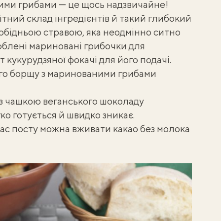
ми грибами — це щось надзвичайне!
тний склад інгредієнтів й такий глибокий
обідньою стравою, яка неодмінно ситно
юблені мариновані грибочки для
т кукурудзяної фокачі
для його подачі.
го борщу з маринованими грибами
 з чашкою
веганського шоколаду
гко готується й швидко зникає.
час посту можна вживати какао без молока