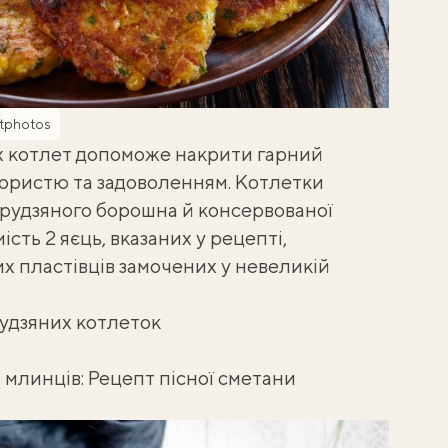
tphotos
х котлет допоможе накрити гарний
 користю та задоволенням. Котлетки
урудзяного борошна й консервованої
сть 2 яєць, вказаних у рецепті,
х пластівців замочених у невеликій
удзяних котлеток
о млинців:
Рецепт пісної сметани